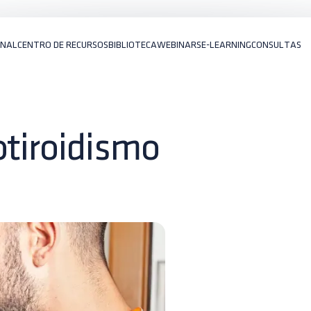
ONAL
CENTRO DE RECURSOS
BIBLIOTECA
WEBINARS
E-LEARNING
CONSULTAS
otiroidismo