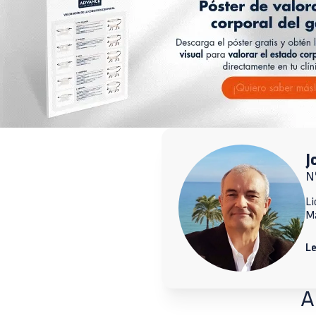
J
N
Li
M
L
A