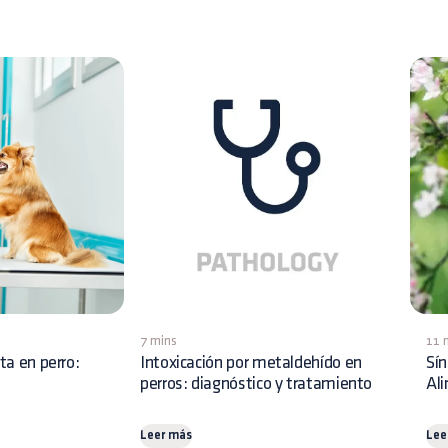
7 mins
11 
ita en perro:
Intoxicación por metaldehído en
Sín
perros: diagnóstico y tratamiento
Al
Leer más
Lee