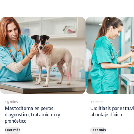
15 mins
14 mins
Mastocitoma en perros:
Urolitiasis por estruv
diagnóstico, tratamiento y
abordaje clínico
pronóstico
Leer más
Leer más