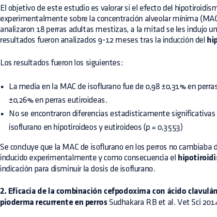
El objetivo de este estudio es valorar si el efecto del hipotiroidis
experimentalmente sobre la concentración alveolar mínima (MAC)
analizaron 18 perras adultas mestizas, a la mitad se les indujo u
resultados fueron analizados 9-12 meses tras la inducción del
hi
Los resultados fueron los siguientes:
La media en la MAC de isoflurano fue de 0,98 ±0,31% en perras 
±0,26% en perras eutiroideas.
No se encontraron diferencias estadísticamente significativas
isoflurano en hipotiroideos y eutiroideos (p = 0,3553)
Se concluye que la MAC de isoflurano en los perros no cambiaba 
inducido experimentalmente y como consecuencia el
hipotiroid
indicación para disminuir la dosis de isoflurano.
2.
Eficacia de la combinación cefpodoxima con ácido clavulán
pioderma recurrente en perros
Sudhakara RB et al. Vet Sci 201