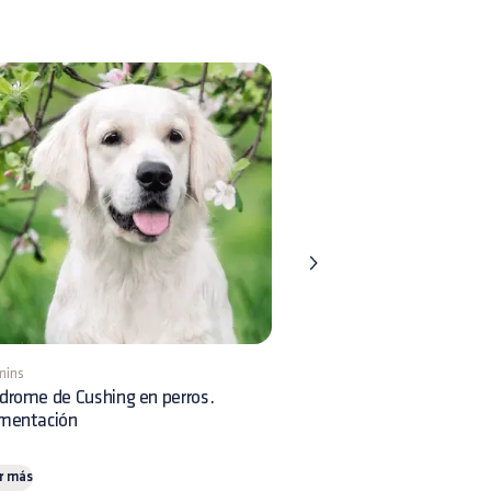
mins
8 mins
drome de Cushing en perros.
Displasia Renal en perros:
imentación
reconocimiento clínico y 
r más
Leer más