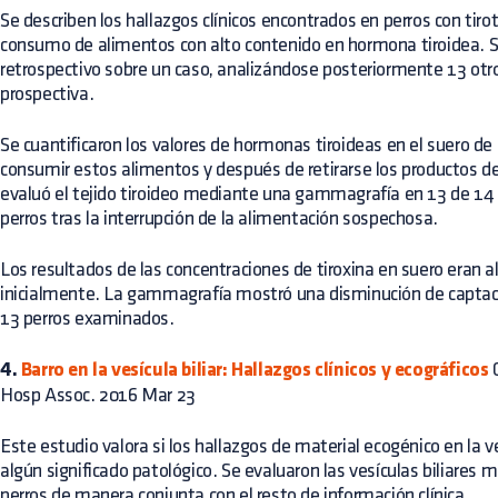
Se describen los hallazgos clínicos encontrados en perros con tiro
consumo de alimentos con alto contenido en hormona tiroidea. S
retrospectivo sobre un caso, analizándose posteriormente 13 ot
prospectiva.
Se cuantificaron los valores de hormonas tiroideas en el suero de
consumir estos alimentos y después de retirarse los productos 
evaluó el tejido tiroideo mediante una gammagrafía en 13 de 14 
perros tras la interrupción de la alimentación sospechosa.
Los resultados de las concentraciones de tiroxina en suero eran a
inicialmente. La gammagrafía mostró una disminución de captaci
13 perros examinados.
4.
Barro en la vesícula biliar: Hallazgos clínicos y ecográficos
C
Hosp Assoc. 2016 Mar 23
Este estudio valora si los hallazgos de material ecogénico en la ve
algún significado patológico. Se evaluaron las vesículas biliares 
perros de manera conjunta con el resto de información clínica.