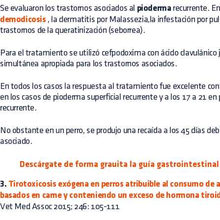
Se evaluaron los trastornos asociados al
pioderma
recurrente. En
demodicosis
, la dermatitis por Malassezia,la infestación por pul
trastornos de la queratinización (seborrea).
Para el tratamiento se utilizó cefpodoxima con ácido clavulánico 
simultánea apropiada para los trastornos asociados.
En todos los casos la respuesta al tratamiento fue excelente con 
en los casos de pioderma superficial recurrente y a los 17 a 21 e
recurrente.
No obstante en un perro, se produjo una recaída a los 45 días deb
asociado.
Descárgate de forma grauita la guía gastrointestinal 
3.
Tirotoxicosis exógena en perros atribuible al consumo de 
basados en carne y conteniendo un exceso de hormona tiroi
Vet Med Assoc 2015; 246: 105-111