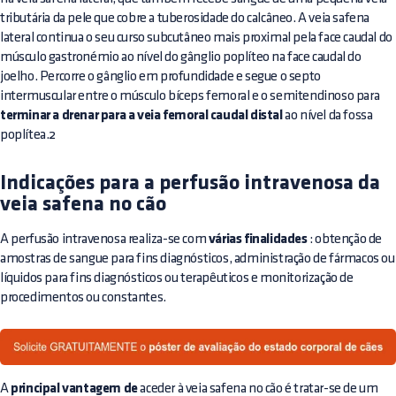
tributária da pele que cobre a tuberosidade do calcâneo. A veia safena
lateral continua o seu curso subcutâneo mais proximal pela face caudal do
músculo gastronémio ao nível do gânglio poplíteo na face caudal do
joelho. Percorre o gânglio em profundidade e segue o septo
intermuscular entre o músculo bíceps femoral e o semitendinoso para
terminar a drenar para a veia femoral caudal distal
ao nível da fossa
poplítea.2
Indicações para a perfusão intravenosa da
veia safena no cão
A perfusão intravenosa realiza-se com
várias finalidades
: obtenção de
amostras de sangue para fins diagnósticos, administração de fármacos ou
líquidos para fins diagnósticos ou terapêuticos e monitorização de
procedimentos ou constantes.
A
principal vantagem de
aceder à veia safena no cão é tratar-se de um