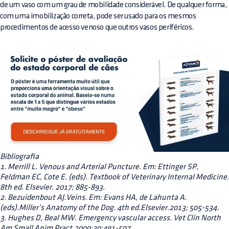
de um vaso com um grau de mobilidade considerável. De qualquer forma,
com uma imobilização correta, pode ser usado para os mesmos
procedimentos de acesso venoso que outros vasos periféricos.
Bibliografia
1. Merrill L. Venous and Arterial Puncture. Em: Ettinger SP,
Feldman EC, Cote E. (eds). Textbook of Veterinary Internal Medicine.
8th ed. Elsevier. 2017; 885-893.
2. Bezuidenbout AJ.Veins. Em: Evans HA, de Lahunta A.
(eds).Miller’s Anatomy of the Dog. 4th ed.Elsevier.2013; 505-534.
3. Hughes D, Beal MW. Emergency vascular access. Vet Clin North
Am Small Anim Pract.2000;30:491-507.