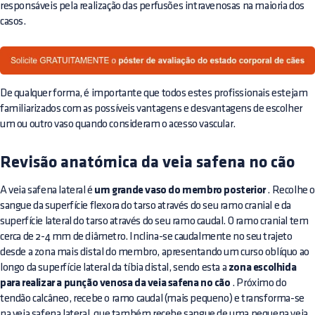
responsáveis pela realização das perfusões intravenosas na maioria dos
casos.
De qualquer forma, é importante que todos estes profissionais estejam
familiarizados com as possíveis vantagens e desvantagens de escolher
um ou outro vaso quando consideram o acesso vascular.
Revisão anatómica da veia safena no cão
A veia safena lateral é
um grande vaso do membro posterior
. Recolhe 
sangue da superfície flexora do tarso através do seu ramo cranial e da
superfície lateral do tarso através do seu ramo caudal. O ramo cranial tem
cerca de 2-4 mm de diâmetro. Inclina-se caudalmente no seu trajeto
desde a zona mais distal do membro, apresentando um curso oblíquo ao
longo da superfície lateral da tíbia distal, sendo esta a
zona escolhida
para realizar a punção venosa da veia safena no cão
. Próximo do
tendão calcâneo, recebe o ramo caudal (mais pequeno) e transforma-se
na veia safena lateral, que também recebe sangue de uma pequena veia