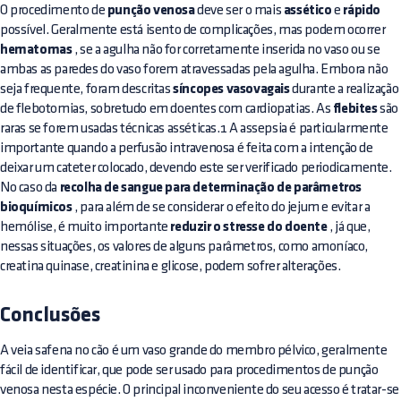
O procedimento de
punção venosa
deve ser o mais
assético
e
rápido
possível. Geralmente está isento de complicações, mas podem ocorrer
hematomas
, se a agulha não for corretamente inserida no vaso ou se
ambas as paredes do vaso forem atravessadas pela agulha. Embora não
seja frequente, foram descritas
síncopes vasovagais
durante a realização
de flebotomias, sobretudo em doentes com cardiopatias. As
flebites
são
raras se forem usadas técnicas asséticas.1 A assepsia é particularmente
importante quando a perfusão intravenosa é feita com a intenção de
deixar um cateter colocado, devendo este ser verificado periodicamente.
No caso da
recolha de sangue para determinação de parâmetros
bioquímicos
, para além de se considerar o efeito do jejum e evitar a
hemólise, é muito importante
reduzir o stresse do doente
, já que,
nessas situações, os valores de alguns parâmetros, como amoníaco,
creatina quinase, creatinina e glicose, podem sofrer alterações.
Conclusões
A veia safena no cão é um vaso grande do membro pélvico, geralmente
fácil de identificar, que pode ser usado para procedimentos de punção
venosa nesta espécie. O principal inconveniente do seu acesso é tratar-se