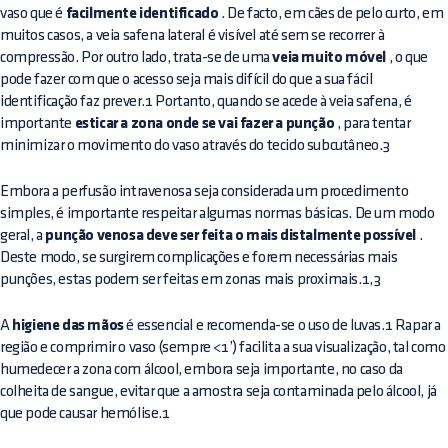
vaso que é
facilmente identificado
. De facto, em cães de pelo curto, em
muitos casos, a veia safena lateral é visível até sem se recorrer à
compressão. Por outro lado, trata-se de uma
veia muito móvel
, o que
pode fazer com que o acesso seja mais difícil do que a sua fácil
identificação faz prever.1 Portanto, quando se acede à veia safena, é
importante
esticar a zona onde se vai fazer a punção
, para tentar
minimizar o movimento do vaso através do tecido subcutâneo.3
Embora a perfusão intravenosa seja considerada um procedimento
simples, é importante respeitar algumas normas básicas. De um modo
geral, a
punção venosa deve ser feita o mais distalmente possível
.
Deste modo, se surgirem complicações e forem necessárias mais
punções, estas podem ser feitas em zonas mais proximais.1,3
A
higiene das mãos
é essencial e recomenda-se o uso de luvas.1 Rapar a
região e comprimir o vaso (sempre <1’) facilita a sua visualização, tal como
humedecer a zona com álcool, embora seja importante, no caso da
colheita de sangue, evitar que a amostra seja contaminada pelo álcool, já
que pode causar hemólise.1