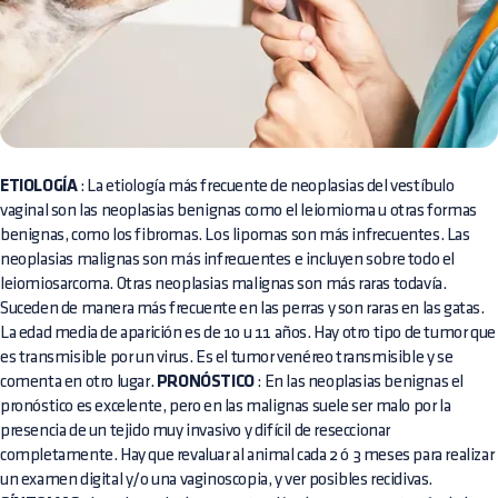
ETIOLOGÍA
: La etiología más frecuente de neoplasias del vestíbulo
vaginal son las neoplasias benignas como el leiomioma u otras formas
benignas, como los fibromas. Los lipomas son más infrecuentes. Las
neoplasias malignas son más infrecuentes e incluyen sobre todo el
leiomiosarcoma. Otras neoplasias malignas son más raras todavía.
Suceden de manera más frecuente en las perras y son raras en las gatas.
La edad media de aparición es de 10 u 11 años. Hay otro tipo de tumor que
es transmisible por un virus. Es el tumor venéreo transmisible y se
comenta en otro lugar.
PRONÓSTICO
: En las neoplasias benignas el
pronóstico es excelente, pero en las malignas suele ser malo por la
presencia de un tejido muy invasivo y difícil de reseccionar
completamente. Hay que revaluar al animal cada 2 ó 3 meses para realizar
un examen digital y/o una vaginoscopia, y ver posibles recidivas.