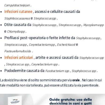
.
Campylobacterjejuni
Infezioni cutanee
, ascessi e cellulite causati da
e
.
Staphilococusaureus
Streptococcusspp
Otite causata da
,
,
Staphylococcusspp
Streptococcusspp
Mycoplasmaspp
e
.
Chlamydiaspp
Profilassi post-operatoria o ferite infette da
,
Staphylococcusspp
,
,
e
Streptococcusspp
Corynebacteriumspp
Escherichiacoli
.
Pasteurellamultocida
Infezioni articolari
, artrite e ascessi causati da
Staphylococcus spp
,
,
.
Streptococcus spp
Corynebacterium spp
Pododermite causata da
,
.
Fusobacterium spp
Staphylococcus spp
La doxiciclina viene di solito somministrata per via
orale
. Nel caso in cui
tale modalità non sia tollerata, può essere utilizzata la via parenterale.