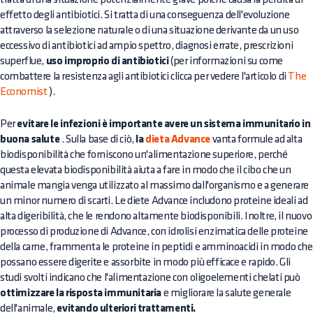
effetto degli antibiotici. Si tratta di una conseguenza dell'evoluzione
attraverso la selezione naturale o di una situazione derivante da un uso
eccessivo di antibiotici ad ampio spettro, diagnosi errate, prescrizioni
superflue,
uso improprio di antibiotici
(per informazioni su come
combattere la resistenza agli antibiotici clicca per vedere l'articolo di
The
Economist
).
Per
evitare le infezioni è importante avere un sistema immunitario in
buona salute
. Sulla base di ciò,
la
dieta Advance
vanta formule ad alta
biodisponibilità che forniscono un'alimentazione superiore, perché
questa elevata biodisponibilità aiuta a fare in modo che il cibo che un
animale mangia venga utilizzato al massimo dall'organismo e a generare
un minor numero di scarti. Le diete Advance includono proteine ideali ad
alta digeribilità, che le rendono altamente biodisponibili. Inoltre, il nuovo
processo di produzione di Advance, con idrolisi enzimatica delle proteine
della carne, frammenta le proteine in peptidi e amminoacidi in modo che
possano essere digerite e assorbite in modo più efficace e rapido. Gli
studi svolti indicano che l'alimentazione con oligoelementi chelati può
ottimizzare la risposta immunitaria
e migliorare la salute generale
dell'animale,
evitando ulteriori trattamenti.