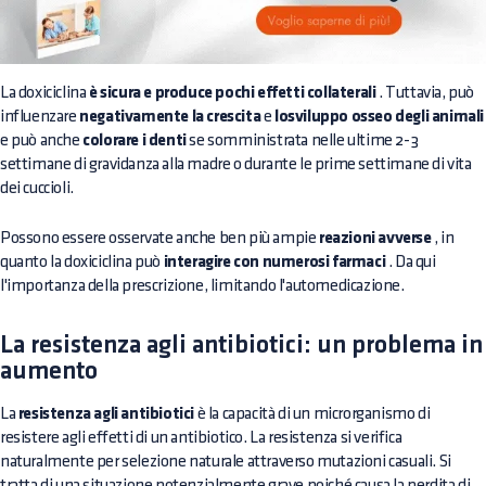
La doxiciclina
è sicura e produce pochi effetti collaterali
. Tuttavia, può
influenzare
negativamente la crescita
e
losviluppo osseo degli animali
e può anche
colorare i denti
se somministrata nelle ultime 2-3
settimane di gravidanza alla madre o durante le prime settimane di vita
dei cuccioli.
Possono essere osservate anche ben più ampie
reazioni avverse
, in
quanto la doxiciclina può
interagire con numerosi farmaci
. Da qui
l'importanza della prescrizione, limitando l'automedicazione.
La resistenza agli antibiotici: un problema in
aumento
La
resistenza agli antibiotici
è la capacità di un microrganismo di
resistere agli effetti di un antibiotico. La resistenza si verifica
naturalmente per selezione naturale attraverso mutazioni casuali. Si
tratta di una situazione potenzialmente grave poiché causa la perdita di