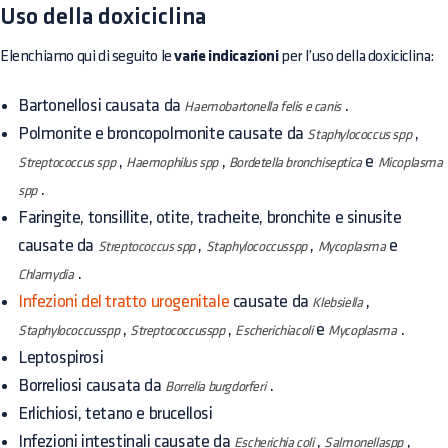
Uso della doxiciclina
Elenchiamo qui di seguito le
varie indicazioni
per l’uso della doxiciclina:
Bartonellosi causata da
.
Haemobartonella felis e canis
Polmonite e broncopolmonite causate da
,
Staphylococcus spp
,
,
e
Streptococcus spp
Haemophilus spp
Bordetella bronchiseptica
Micoplasma
.
spp
Faringite, tonsillite, otite, tracheite, bronchite e sinusite
causate da
,
,
e
Streptococcus spp
Staphylococcusspp
Mycoplasma
.
Chlamydia
Infezioni del tratto urogenitale
causate da
,
Klebsiella
,
,
e
.
Staphylococcusspp
Streptococcusspp
Escherichiacoli
Mycoplasma
Leptospirosi
Borreliosi causata da
.
Borrelia burgdorferi
Erlichiosi, tetano e brucellosi
Infezioni intestinali causate da
,
,
Escherichia coli
Salmonellaspp