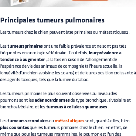
Principales tumeurs pulmonaires
Les tumeurs chez le chien peuvent être primaires ou métastatiques1.
Les
tumeursprimaires
ont une faible prévalence et ne sont pas très
fréquentes en oncologie vétérinaire. Toutefois,
leur prévalence a
tendance à augmenter
, à la fois en raison de l'allongement de
l'espérance de vie des animaux de compagnie (à l'heure actuelle, la
longévité d'un chien avoisine les 10 ans) et de leur exposition croissante à
des agents toxiques, tels que la fumée du tabac.
Les tumeurs primaires le plus souvent observées au niveau des
poumons sont les
adénocarcinomes
de type bronchique, alvéolaire et
bronchoalvéolaire, et les
tumeurs à cellules squameuses
.
Les
tumeurs secondaires
ou
métastatiques
sont, quant à elles, bien
plus courantes
que les tumeurs primaires chez le chien. En effet, de
même que pour les tumeurs mammaires, le poumon est l'un des