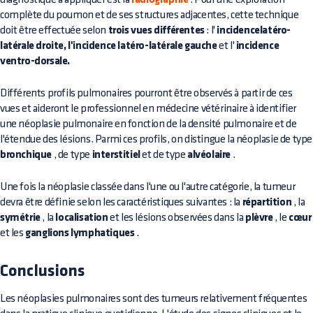
radiographie
complète du poumon et de ses structures adjacentes, cette technique
doit être effectuée selon
trois vues différentes
: l'
incidencelatéro-
latérale droite, l'incidence latéro-latérale gauche
et l'
incidence
ventro-dorsale.
Différents profils pulmonaires pourront être observés à partir de ces
vues et aideront le professionnel en médecine vétérinaire à identifier
une néoplasie pulmonaire en fonction de la densité pulmonaire et de
l'étendue des lésions. Parmi ces profils, on distingue la néoplasie de type
bronchique
, de type
interstitiel
et de type
alvéolaire
.
Une fois la néoplasie classée dans l'une ou l'autre catégorie, la tumeur
devra être définie selon les caractéristiques suivantes : la
répartition
, la
symétrie
, la
localisation
et les lésions observées dans la
plèvre
, le
cœur
et les
ganglions lymphatiques
.
Conclusions
Les néoplasies pulmonaires sont des tumeurs relativement fréquentes