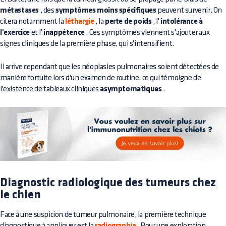
métastases
, des
symptômes moins spécifiques
peuvent survenir. On
citera notamment la
léthargie
, la
perte de poids
, l'
intolérance à
l'exercice
et l'
inappétence
. Ces symptômes viennent s'ajouter aux
signes cliniques de la première phase, qui s'intensifient.
Il arrive cependant que les néoplasies pulmonaires soient détectées de
manière fortuite lors d'un examen de routine, ce qui témoigne de
l'existence de tableaux cliniques
asymptomatiques
.
Diagnostic radiologique des tumeurs chez
le chien
Face à une suspicion de tumeur pulmonaire, la première technique
diagnostique à appliquer est la
. Pour une exploration