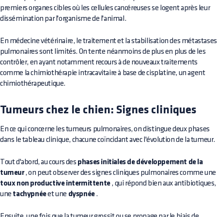
premiers organes cibles où les cellules cancéreuses se logent après leur
dissémination par l'organisme de l'animal.
En médecine vétérinaire, le traitement et la stabilisation des métastases
pulmonaires sont limités. On tente néanmoins de plus en plus de les
contrôler, en ayant notamment recours à de nouveaux traitements
comme la chimiothérapie intracavitaire à base de cisplatine, un agent
chimiothérapeutique.
Tumeurs chez le chien: Signes cliniques
En ce qui concerne les tumeurs pulmonaires, on distingue deux phases
dans le tableau clinique, chacune coïncidant avec l'évolution de la tumeur.
Tout d'abord, au cours des
phases initiales de développement de la
tumeur
, on peut observer des signes cliniques pulmonaires comme une
toux non productive intermittente
, qui répond bien aux antibiotiques,
une
tachypnée
et une
dyspnée
.
Ensuite, une fois que la tumeur grossit ou se propage par le biais de