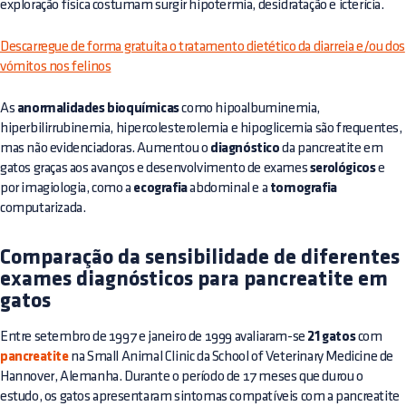
exploração física costumam surgir hipotermia, desidratação e icterícia.
Descarregue de forma gratuita o tratamento dietético da diarreia e/ou dos
vómitos nos felinos
As
anormalidades bioquímicas
como hipoalbuminemia,
hiperbilirrubinemia, hipercolesterolemia e hipoglicemia são frequentes,
mas não evidenciadoras. Aumentou o
diagnóstico
da pancreatite em
gatos graças aos avanços e desenvolvimento de exames
serológicos
e
por imagiologia, como a
ecografia
abdominal e a
tomografia
computarizada.
Comparação da sensibilidade de diferentes
exames diagnósticos para pancreatite em
gatos
Entre setembro de 1997 e janeiro de 1999 avaliaram-se
21 gatos
com
pancreatite
na Small Animal Clinic da School of Veterinary Medicine de
Hannover, Alemanha. Durante o período de 17 meses que durou o
estudo, os gatos apresentaram sintomas compatíveis com a pancreatite