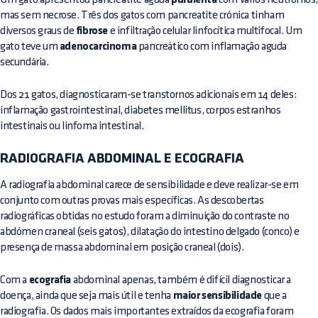
purulenta
mas sem necrose. Três dos gatos com pancreatite crónica tinham
diversos graus de
fibrose
e infiltração celular linfocítica multifocal. Um
gato teve um
adenocarcinoma
pancreático com inflamação aguda
secundária.
Dos 21 gatos, diagnosticaram-se transtornos adicionais em 14 deles:
inflamação gastrointestinal, diabetes mellitus, corpos estranhos
intestinais ou linfoma intestinal.
RADIOGRAFIA ABDOMINAL E ECOGRAFIA
A radiografia abdominal carece de sensibilidade e deve realizar-se em
conjunto com outras provas mais específicas. As descobertas
radiográficas obtidas no estudo foram a diminuição do contraste no
abdómen craneal (seis gatos), dilatação do intestino delgado (conco) e
presença de massa abdominal em posição craneal (dois).
Com a
ecografia
abdominal apenas, também é difícil diagnosticar a
doença, ainda que seja mais útil e tenha
maior sensibilidade
que a
radiografia. Os dados mais importantes extraídos da ecografia foram