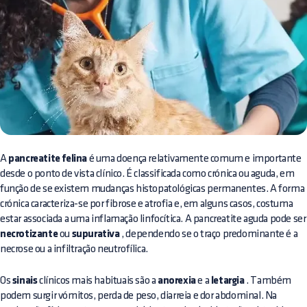
A
pancreatite felina
é uma doença relativamente comum e importante
desde o ponto de vista clínico. É classificada como crónica ou aguda, em
função de se existem mudanças histopatológicas permanentes. A forma
crónica caracteriza-se por fibrose e atrofia e, em alguns casos, costuma
estar associada a uma inflamação linfocítica. A pancreatite aguda pode ser
necrotizante
ou
supurativa
, dependendo se o traço predominante é a
necrose ou a infiltração neutrofílica.
Os
sinais
clínicos mais habituais são a
anorexia
e a
letargia
. Também
podem surgir vómitos, perda de peso, diarreia e dor abdominal. Na