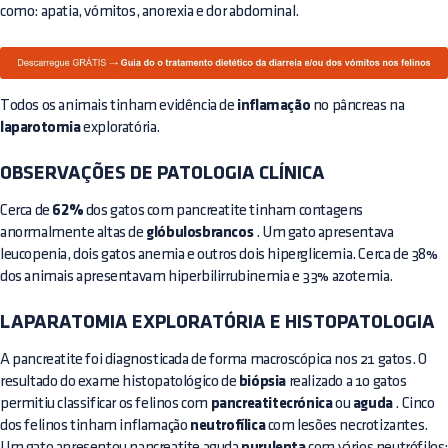
como: apatia, vómitos, anorexia e dor abdominal.
Todos os animais tinham evidência de
inflamação
no pâncreas na
laparotomia
exploratória.
OBSERVAÇÕES DE PATOLOGIA CLÍNICA
Cerca de
62%
dos gatos com pancreatite tinham contagens
anormalmente altas de
glóbulosbrancos
. Um gato apresentava
leucopenia, dois gatos anemia e outros dois hiperglicemia. Cerca de 38%
dos animais apresentavam hiperbilirrubinemia e 33% azotemia.
LAPARATOMIA EXPLORATÓRIA E HISTOPATOLOGIA
A pancreatite foi diagnosticada de forma macroscópica nos 21 gatos. O
resultado do exame histopatológico de
biópsia
realizado a 10 gatos
permitiu classificar os felinos com
pancreatitecrónica
ou
aguda
. Cinco
dos felinos tinham inflamação
neutrofílica
com lesões necrotizantes.
Um gato apresentou pancreatite aguda
com vários neutrófilos