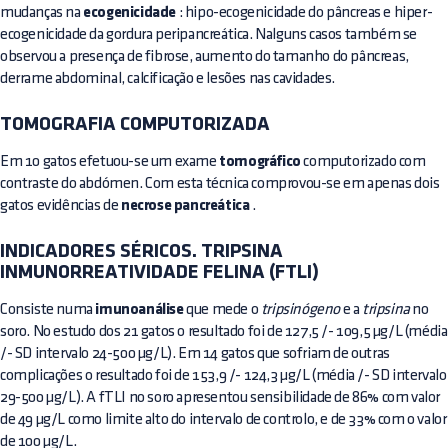
mudanças na
ecogenicidade
: hipo-ecogenicidade do pâncreas e hiper-
ecogenicidade da gordura peripancreática. Nalguns casos também se
observou a presença de fibrose, aumento do tamanho do pâncreas,
derrame abdominal, calcificação e lesões nas cavidades.
TOMOGRAFIA COMPUTORIZADA
Em 10 gatos efetuou-se um exame
tomográfico
computorizado com
contraste do abdómen. Com esta técnica comprovou-se em apenas dois
gatos evidências de
necrose pancreática
.
INDICADORES SÉRICOS. TRIPSINA
INMUNORREATIVIDADE FELINA (FTLI)
Consiste numa
imunoanálise
que mede o
tripsinógeno
e a
tripsina
no
soro. No estudo dos 21 gatos o resultado foi de 127,5 /- 109,5 µg/L (média
/- SD intervalo 24-500 µg/L). Em 14 gatos que sofriam de outras
complicações o resultado foi de 153,9 /- 124,3 µg/L (média /- SD intervalo
29-500 µg/L). A fTLI no soro apresentou sensibilidade de 86% com valor
de 49 µg/L como limite alto do intervalo de controlo, e de 33% com o valor
de 100 µg/L.