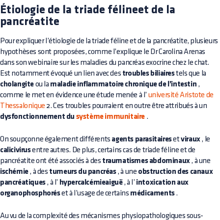
Étiologie de la triade félineet de la
pancréatite
Pour expliquer l’étiologie de la triade féline et de la pancréatite, plusieurs
hypothèses sont proposées, comme l’explique le Dr Carolina Arenas
dans son webinaire sur les maladies du pancréas exocrine chez le chat.
Est notamment évoqué un lien avec des
troubles biliaires
tels que la
cholangite
ou la
maladie inflammatoire chronique de l’intestin
,
comme le met en évidence une étude menée à l’
université Aristote de
Thessalonique
2. Ces troubles pourraient en outre être attribués à un
dysfonctionnement du
système immunitaire
.
On soupçonne également différents
agents parasitaires
et
viraux
, le
calicivirus
entre autres. De plus, certains cas de triade féline et de
pancréatite ont été associés à des
traumatismes abdominaux
, à une
ischémie
, à des
tumeurs du pancréas
, à une
obstruction des canaux
pancréatiques
, à l’
hypercalcémieaiguë
, à l’
intoxication aux
organophosphorés
et à l’usage de certains
médicaments
.
Au vu de la complexité des mécanismes physiopathologiques sous-