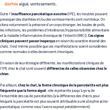
diarrhée
aiguë, vomissements.
Outre l’
insuffisance pancréatique exocrine
(IPE), les troubles pouvant
provoquer des diarrhées et/ou des vomissements sont nombreux. On
citera notamment la présence d’un corps étranger, les boules de poils,
les infections, les problèmes d’intolérance/hypersensibilité alimentaire
et la maladie inflammatoire chronique de l’intestin (MICI).
Ces signes
cliniques peuvent passer inaperçus
en raison du caractère réservé des
chats. Il est même possible que ces manifestations soient considérées
comme normales si elles deviennent chroniques.
En raison de leur étiologie différente, les manifestations cliniques de
l’IPE chez le chat sont souvent
différentes de celles observées chez le
chien
.
Par ailleurs,
chez le chat, la forme chronique de la pancréatite est plus
fréquente que la forme aiguë
: elle représente jusqu’à 90 % de
l’ensemble des cas de pancréatites (à la différence des chiens pour
lesquels la pancréatite est plus souvent attribuable à une atrophie acino-
pancréatique, comme nous l’avons exposé précédemment).