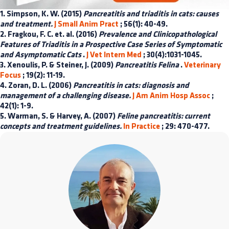
1. Simpson, K. W. (2015)
Pancreatitis and triaditis in cats: causes
and treatment.
J Small Anim Pract
; 56(1): 40-49.
2. Fragkou, F. C. et. al. (2016)
Prevalence and Clinicopathological
Features of Triaditis in a Prospective Case Series of Symptomatic
and Asymptomatic Cats
.
J Vet Intern Med
; 30(4):1031-1045.
3. Xenoulis, P. & Steiner, J. (2009)
Pancreatitis Felina
.
Veterinary
Focus
; 19(2): 11-19.
4. Zoran, D. L. (2006)
Pancreatitis in cats: diagnosis and
management of a challenging disease.
J Am Anim Hosp Assoc
;
42(1): 1-9.
5. Warman, S. & Harvey, A. (2007)
Feline pancreatitis: current
concepts and treatment guidelines.
In Practice
; 29: 470-477.