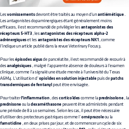
Les
vomissements
devront être traités au moyen d’un
antiémétique
.
Les antagonistes dopaminergiques étant généralement moins
efficaces, il est recommandé de privilégier les
antagonistes des
récepteurs 5-HT3
, les
antagonistes des récepteurs alpha-2
adrénergiques
et les
antagonistes des récepteurs NK1
, comme
l’indique un article publié dans la revue Veterinary Focus3.
Pour les
épisodes aigus
de pancréatite, il est recommandé de recourir à
des
analgésiques
, malgré l’apparente absence de douleurs à l’examen
clinique, comme l’a signalé une étude menée à l’université du Texas
A&M4. L’utilisation d’
opioïdes en solution injectable
puis de
patchs
transdermiques de fentanyl
peut être envisagée.
Pour traiter
l’inflammation
, des
corticoïdes
comme la
prednisolone
, la
prednisone
ou la
dexaméthasone
peuvent être administrés pendant
une période de 8 à 10 semaines. Selon les cas, il peut être nécessaire
d’utiliser des protecteurs gastriques comme l’
oméprazole
ou la
famotidine
, en deux prises par jour, et de commencer un cycle de six