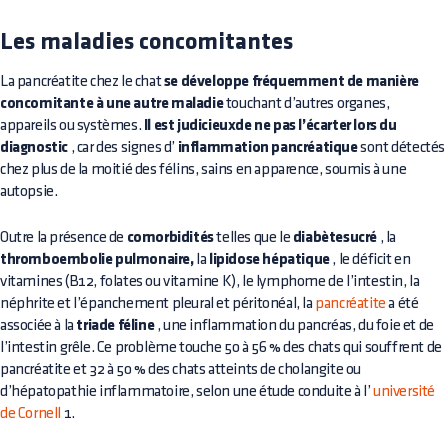
Les maladies concomitantes
La pancréatite chez le chat
se développe fréquemment de manière
concomitante à une autre maladie
touchant d’autres organes,
appareils ou systèmes.
Il est judicieuxde ne pas l’écarter lors du
diagnostic
, car des signes d’
inflammation pancréatique
sont détectés
chez plus de la moitié des félins, sains en apparence, soumis à une
autopsie.
Outre la présence de
comorbidités
telles que le
diabètesucré
, la
thromboembolie pulmonaire,
la
lipidose hépatique
, le déficit en
vitamines (B12, folates ou vitamine K), le lymphome de l’intestin, la
néphrite et l’épanchement pleural et péritonéal, la
pancréatite
a été
associée à la
triade féline
, une inflammation du pancréas, du foie et de
l’intestin grêle. Ce problème touche 50 à 56 % des chats qui souffrent de
pancréatite et 32 à 50 % des chats atteints de cholangite ou
d’hépatopathie inflammatoire, selon une étude conduite à l’
université
de Cornell
1.