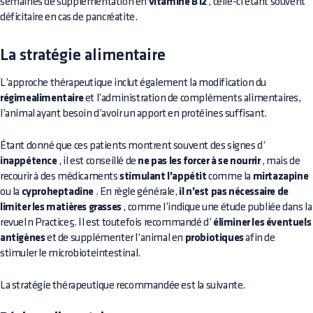
semaines de supplémentation en
vitamine B12
, celle-ci étant souvent
déficitaire en cas de pancréatite.
La stratégie alimentaire
L’approche thérapeutique inclut également la modification du
régimealimentaire
et l’administration de compléments alimentaires,
l’animal ayant besoin d’avoir un apport en protéines suffisant.
Étant donné que ces patients montrent souvent des signes d’
inappétence
, il est conseillé de
ne pas les forcer à se nourrir
, mais de
recourir à des médicaments
stimulant l’appétit
comme la
mirtazapine
ou la
cyproheptadine
. En règle générale,
il n’est pas nécessaire de
limiter les matières grasses
, comme l’indique une étude publiée dans la
revueIn Practice5. Il est toutefois recommandé d’
éliminer les éventuels
antigènes
et de supplémenter l’animal en
probiotiques
afin de
stimuler le microbioteintestinal.
La stratégie thérapeutique recommandée est la suivante.