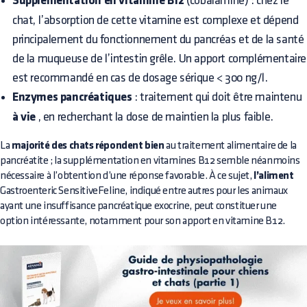
Supplémentation en vitamine B12
(cobalamine) : chez le
chat, l’absorption de cette vitamine est complexe et dépend
principalement du fonctionnement du pancréas et de la santé
de la muqueuse de l’intestin grêle. Un apport complémentaire
est recommandé en cas de dosage sérique < 300 ng/l.
Enzymes pancréatiques
: traitement qui doit être maintenu
à vie
, en recherchant la dose de maintien la plus faible.
La
majorité des chats répondent bien
au traitement alimentaire de la
pancréatite ; la supplémentation en vitamines B12 semble néanmoins
nécessaire à l’obtention d’une réponse favorable. À ce sujet,
l’aliment
Gastroenteric SensitiveFeline, indiqué entre autres pour les animaux
ayant une insuffisance pancréatique exocrine, peut constituer une
option intéressante, notamment pour son apport en vitamine B12.