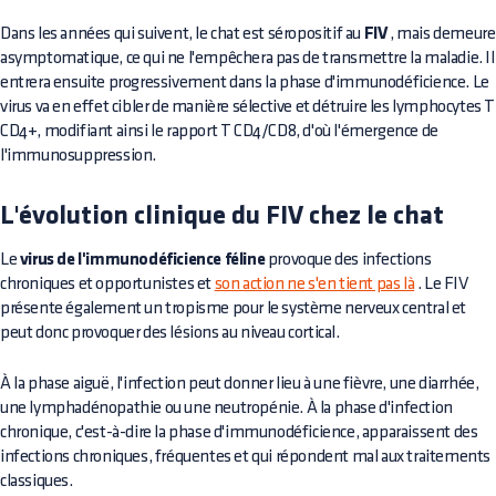
Dans les années qui suivent, le chat est séropositif au
FIV
, mais demeure
asymptomatique, ce qui ne l'empêchera pas de transmettre la maladie. Il
entrera ensuite progressivement dans la phase d'immunodéficience. Le
virus va en effet cibler de manière sélective et détruire les lymphocytes T
CD4+, modifiant ainsi le rapport T CD4/CD8, d'où l'émergence de
l'immunosuppression.
L'évolution clinique du FIV chez le chat
Le
virus de l'immunodéficience féline
provoque des infections
chroniques et opportunistes et
son action ne s'en tient pas là
. Le FIV
présente également un tropisme pour le système nerveux central et
peut donc provoquer des lésions au niveau cortical.
À la phase aiguë, l'infection peut donner lieu à une fièvre, une diarrhée,
une lymphadénopathie ou une neutropénie. À la phase d'infection
chronique, c'est-à-dire la phase d'immunodéficience, apparaissent des
infections chroniques, fréquentes et qui répondent mal aux traitements
classiques.