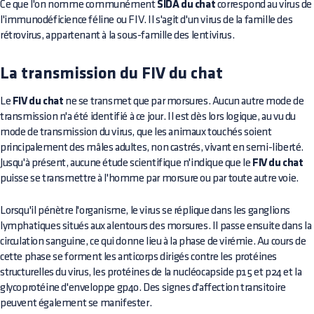
Ce que l'on nomme communément
SIDA du chat
correspond au virus de
l'immunodéficience féline ou FIV. Il s'agit d'un virus de la famille des
rétrovirus, appartenant à la sous-famille des lentivirus.
La transmission du FIV du chat
Le
FIV du chat
ne se transmet que par morsures. Aucun autre mode de
transmission n'a été identifié à ce jour. Il est dès lors logique, au vu du
mode de transmission du virus, que les animaux touchés soient
principalement des mâles adultes, non castrés, vivant en semi-liberté.
Jusqu'à présent, aucune étude scientifique n'indique que le
FIV du chat
puisse se transmettre à l'homme par morsure ou par toute autre voie.
Lorsqu'il pénètre l'organisme, le virus se réplique dans les ganglions
lymphatiques situés aux alentours des morsures. Il passe ensuite dans la
circulation sanguine, ce qui donne lieu à la phase de virémie. Au cours de
cette phase se forment les anticorps dirigés contre les protéines
structurelles du virus, les protéines de la nucléocapside p15 et p24 et la
glycoprotéine d'enveloppe gp40. Des signes d'affection transitoire
peuvent également se manifester.