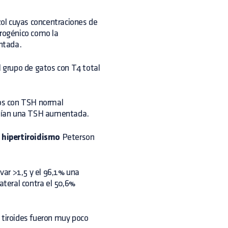
ol cuyas concentraciones de
trogénico como la
ntada.
 grupo de gatos con T4 total
tos con TSH normal
enían una TSH aumentada.
 hipertiroidismo
Peterson
ivar >1,5 y el 96,1% una
ateral contra el 50,6%
 tiroides fueron muy poco