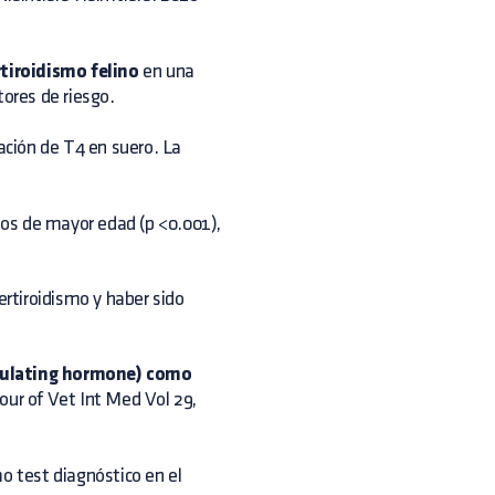
rtiroidismo felino
en una
tores de riesgo.
ción de T4 en suero. La
os de mayor edad (p <0.001),
ertiroidismo y haber sido
imulating hormone) como
Jour of Vet Int Med Vol 29,
o test diagnóstico en el