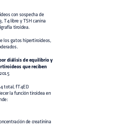
roideos con sospecha de
3, T4 libre y TSH canina
rafía tiroidea.
 los gatos hipertiroideos,
oderados.
or diálisis de equilibrio y
rtiroideos que reciben
 2015
T4 total, fT4ED
lecer la función tiroidea en
nde:
concentración de creatinina