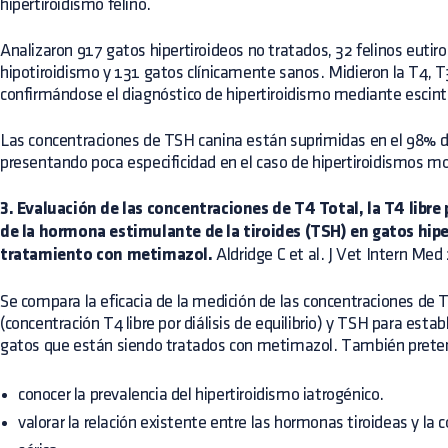
hipertiroidismo felino.
Analizaron 917 gatos hipertiroideos no tratados, 32 felinos euti
hipotiroidismo y 131 gatos clínicamente sanos. Midieron la T4, T
confirmándose el diagnóstico de hipertiroidismo mediante escintig
Las concentraciones de TSH canina están suprimidas en el 98% de
presentando poca especificidad en el caso de hipertiroidismos m
3. Evaluación de las concentraciones de T4 Total, la T4 libre p
de la hormona estimulante de la tiroides (TSH) en gatos hipe
tratamiento con metimazol.
Aldridge C et al. J Vet Intern Med
Se compara la eficacia de la medición de las concentraciones de 
(concentración T4 libre por diálisis de equilibrio) y TSH para estab
gatos que están siendo tratados con metimazol. También prete
conocer la prevalencia del hipertiroidismo iatrogénico.
valorar la relación existente entre las hormonas tiroideas y la 