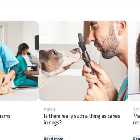
5 mins
3 m
lasms
Is there really such a thing as caries
Ma
in dogs?
res
Read more
Rea