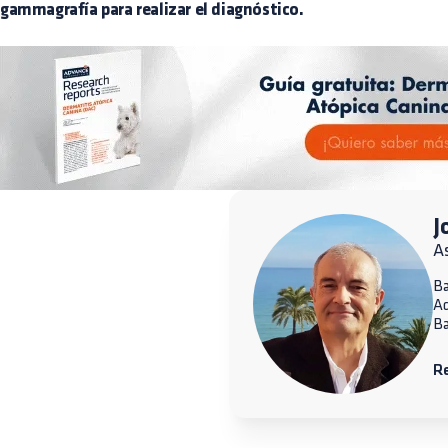
gammagrafía para realizar el diagnóstico.
J
A
Ba
A
Ba
R