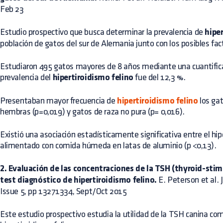
Feb 23
Estudio prospectivo que busca determinar la prevalencia de
hipe
población de gatos del sur de Alemania junto con los posibles fac
Estudiaron 495 gatos mayores de 8 años mediante una cuantifica
prevalencia del
hipertiroidismo felino
fue del 12,3 %.
Presentaban mayor frecuencia de
hipertiroidismo felino
los gat
hembras (p=0,019) y gatos de raza no pura (p= 0,016).
Existió una asociación estadísticamente significativa entre el hip
alimentado con comida húmeda en latas de aluminio (p <0,13).
2. Evaluación de las concentraciones de la TSH (thyroid-st
test diagnóstico de hipertiroidismo felino.
E. Peterson et al. 
Issue 5, pp 13271334, Sept/Oct 2015
Este estudio prospectivo estudia la utilidad de la TSH canina com