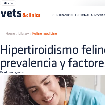
ENG
OUR BRANDS
NUTRITIONAL ADVISOR
R
Home
Library
Feline medicine
Hipertiroidismo felin
prevalencia y factore
Read time:
5
mins