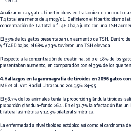
sérica.
Analizaron 125 gatos hipertiroideos en tratamiento con metimaz
T4 total era menor de 4 mcg/dL. Definieron el hipertiroidismo ia
concentración de T4 total o fT4ED baja junto con una TSH aume
El 33% de los gatos presentaban un aumento de TSH. Dentro del
y fT4ED bajas, el 68% y 73% tuvieron una TSH elevada
Respecto a la concentración de creatinina, sólo el 18% de los ga
presentaban aumento, en comparación con el 39% de los que t
4.Hallazgos en la gammagrafía de tiroides en 2096 gatos con
ME et al. Vet Radiol Ultrasound 2015;56: 84-95
El 98,7% de los animales tenía la proporción glándula tiroides-sal
proporción glándula-fondo >6,1. En el 31,7% la afectación fue unil
bilateral asimétrica y 12,3% bilateral simétrica.
La enfermedad a nivel tiroideo ectópico así como el carcinoma de