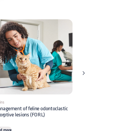
ins
5 mins
nagement of feline odontoclastic
Feline triaditis and pancrea
orptive lesions (FORL)
causes, diagnosis and tre
d more
Read more