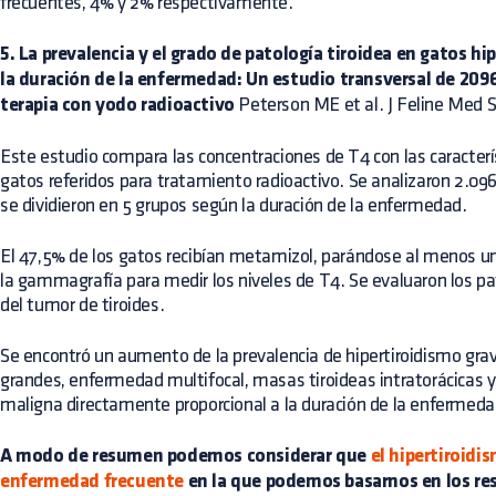
frecuentes, 4% y 2% respectivamente.
5. La prevalencia y el grado de patología tiroidea en gatos 
la duración de la enfermedad: Un estudio transversal de 2096
terapia con yodo radioactivo
Peterson ME et al. J Feline Med 
Este estudio compara las concentraciones de T4 con las caracter
gatos referidos para tratamiento radioactivo. Se analizaron 2.096
se dividieron en 5 grupos según la duración de la enfermedad.
El 47,5% de los gatos recibían metamizol, parándose al menos u
la gammagrafía para medir los niveles de T4. Se evaluaron los p
del tumor de tiroides.
Se encontró un aumento de la prevalencia de hipertiroidismo grav
grandes, enfermedad multifocal, masas tiroideas intratorácicas
maligna directamente proporcional a la duración de la enfermeda
A modo de resumen podemos considerar que
el hipertiroidi
enfermedad frecuente
en la que podemos basarnos en los res