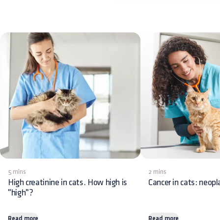
5 mins
2 mins
High creatinine in cats. How high is
Cancer in cats: neop
"high"?
Read more
Read more