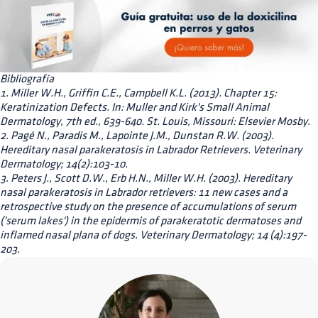
Bibliografía
1. Miller W.H., Griffin C.E., Campbell K.L. (2013). Chapter 15:
Keratinization Defects. In: Muller and Kirk's Small Animal
Dermatology, 7th ed., 639-640. St. Louis, Missouri: Elsevier Mosby.
2. Pagé N., Paradis M., Lapointe J.M., Dunstan R.W. (2003).
Hereditary nasal parakeratosis in Labrador Retrievers. Veterinary
Dermatology; 14(2):103-10.
3. Peters J., Scott D.W., Erb H.N., Miller W.H. (2003). Hereditary
nasal parakeratosis in Labrador retrievers: 11 new cases and a
retrospective study on the presence of accumulations of serum
('serum lakes') in the epidermis of parakeratotic dermatoses and
inflamed nasal plana of dogs. Veterinary Dermatology; 14 (4):197-
203.