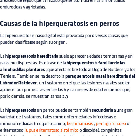
al exceso de tejido queratinizado que se acumula en las almohadillas
endurecidas y agrietadas.
Causas de la hiperqueratosis en perros
La hiperqueratosis nasodigital está provocada por diversas causas que
pueden clasificarse según su origen.
La
hiperqueratosis hereditaria
suele aparecer a edades tempranas y en
razas predispuestas. Es el caso de la
hiperqueratosis familiar de las
almohadillas plantares
, que afecta sobre todo al Dogo de Burdeos y a los
Terriers. También se ha descrito la
paraqueratosis nasal hereditaria del
Labrador Retriever
, un trastorno en el que las lesiones nasales suelen
aparecer por primera vez entre los 6 y 12 meses de edad en perros que,
por lo demás, se muestran sanos.2,3
La
hiperqueratosis
en perros puede ser también
secundaria
a una gran
variedad de trastornos, tales como enfermedades infecciosas e
inmunomediadas (moquillo canino,
leishmaniosis
,
pénfigo foliáceo
o
eritematoso,
lupus eritematoso sistémico
o discoide), congénitas