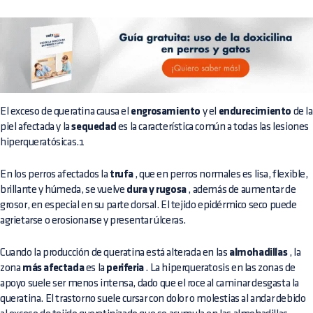
El exceso de queratina causa el
engrosamiento
y el
endurecimiento
de la
piel afectada y la
sequedad
es la característica común a todas las lesiones
hiperqueratósicas.1
En los perros afectados la
trufa
, que en perros normales es lisa, flexible,
brillante y húmeda, se vuelve
dura y rugosa
, además de aumentar de
grosor, en especial en su parte dorsal. El tejido epidérmico seco puede
agrietarse o erosionarse y presentar úlceras.
Cuando la producción de queratina está alterada en las
almohadillas
, la
zona
más afectada
es la
periferia
. La hiperqueratosis en las zonas de
apoyo suele ser menos intensa, dado que el roce al caminar desgasta la
queratina. El trastorno suele cursar con dolor o molestias al andar debido