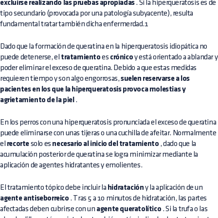
excluirse realizando las pruebas apropiadas
. Si la hiperqueratosis es de
tipo secundario (provocada por una patología subyacente), resulta
fundamental tratar también dicha enfermerdad.1
Dado que la formación de queratina en la hiperqueratosis idiopática no
puede detenerse, el
tratamiento
es
crónico
y está orientado a ablandar y
poder eliminar el exceso de queratina. Debido a que estas medidas
requieren tiempo y son algo engorrosas,
suelen reservarse a los
pacientes en los que la hiperqueratosis provoca molestias y
agrietamiento de la piel
.
En los perros con una hiperqueratosis pronunciada el exceso de queratina
puede eliminarse con unas tijeras o una cuchilla de afeitar. Normalmente
el
recorte
solo es
necesario al inicio del tratamiento
, dado que la
acumulación posterior de queratina se logra minimizar mediante la
aplicación de agentes hidratantes y emolientes.
El tratamiento tópico debe incluir la
hidratación
y la aplicación de un
agente antiseborreico
. Tras 5 a 10 minutos de hidratación, las partes
afectadas deben cubrirse con un
agente queratolítico
. Si la trufa o las