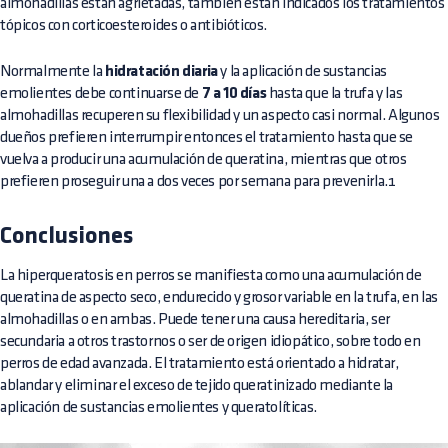
almohadillas están agrietadas, también están indicados los tratamientos
tópicos con corticoesteroides o antibióticos.
Normalmente la
hidratación diaria
y la aplicación de sustancias
emolientes debe continuarse de
7 a 10 días
hasta que la trufa y las
almohadillas recuperen su flexibilidad y un aspecto casi normal. Algunos
dueños prefieren interrumpir entonces el tratamiento hasta que se
vuelva a producir una acumulación de queratina, mientras que otros
prefieren proseguir una a dos veces por semana para prevenirla.1
Conclusiones
La hiperqueratosis en perros se manifiesta como una acumulación de
queratina de aspecto seco, endurecido y grosor variable en la trufa, en las
almohadillas o en ambas. Puede tener una causa hereditaria, ser
secundaria a otros trastornos o ser de origen idiopático, sobre todo en
perros de edad avanzada. El tratamiento está orientado a hidratar,
ablandar y eliminar el exceso de tejido queratinizado mediante la
aplicación de sustancias emolientes y queratolíticas.