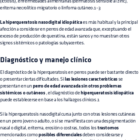
(ictiosis), enfermedades alimentarias (dermatosis sensible al zinc),
eritema necrolítico migratorio o linfoma cutáneo.1-3
La hiperqueratosis nasodigital idiopática
es más habitual y la principal
afección a considerar en perros de edad avanzada que, exceptuando el
exceso de producción de queratina, están sanos y no muestran otros
signos sistémicos o patologías subyacentes.
Diagnóstico y manejo clínico
El diagnóstico de la hiperqueratosis en perros puede ser bastante directo
o presentar ciertas dificultades. Si
las lesiones características
se
presentan en un
perro de edad avanzada sin otros problemas
sistémicos o cutáneos
, el diagnóstico de
hiperqueratosis idiopática
puede establecerse en base a los hallazgos clínicos.1
Si la hiperqueratosis nasodigital cursa junto con otras lesiones cutáneas
en un perro joven o adulto, o si se manifiesta con una despigmentación
nasal o digital, eritema, erosión o costras, todos los
trastornos
mencionados como
posibles diferenciales
deben considerarse y