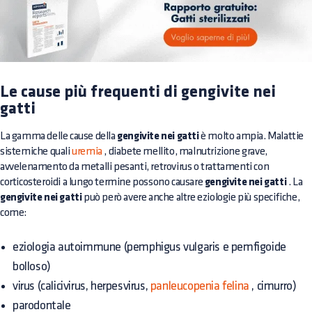
Le cause più frequenti di gengivite nei
gatti
La gamma delle cause della
gengivite nei gatti
è molto ampia. Malattie
sistemiche quali
uremia
, diabete mellito, malnutrizione grave,
avvelenamento da metalli pesanti, retrovirus o trattamenti con
corticosteroidi a lungo termine possono causare
gengivite nei gatti
. La
gengivite nei gatti
può però avere anche altre eziologie più specifiche,
come:
eziologia autoimmune (pemphigus vulgaris e pemfigoide
bolloso)
virus (calicivirus, herpesvirus,
panleucopenia felina
, cimurro)
parodontale