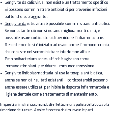
Gengivite da calicivirus:
non esiste un trattamento specifico.
Si possono somministrare antibiotici per prevenire infezioni
batteriche sopraggiunte.
Gengivite da
retrovirus: è possibile somministrare antibiotici.
Se nonostante ciò non si notano miglioramenti clinici, è
possibile usare corticosteroidi per ridurre l'infiammazione.
Recentemente si è iniziato ad usare anche l'immunoterapia,
che consiste nel somministrare interferone alfa e
Propionibacterium acnes affinché agiscano come
immunostimolanti per ridurre l'immunodepressione.
Gengivite linfoplasmocitaria:
si usa la terapia antibiotica,
anche se non dà risultati eclatanti. I corticosteroidi possono
anche essere utilizzati per inibire la risposta infiammatoria e
l'igiene dentale come trattamento di mantenimento.
In questi animali si raccomanda di effettuare una pulizia della bocca o la
rimozione del tartaro. A volte è necessario rimuovere le parti