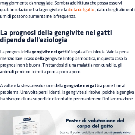
maggiormente danneggiate. Sembra addirittura che possa esservi
qualche relazione tra la gengivite e la
dieta del gatto
, dato che gli alimenti
umidi possono aumentarne la frequenza.
La prognosi della gengivite nei gatti
dipende dall'eziologia
La prognosi della
gengivite nei gatti
è legata all'eziologia. Vale la pena
menzionare il caso della gengivite linfoplasmocitica, in questo caso la
prognosi non è buona. Trattandosi di una malattia non curabile, gli
animali perdono i denti a poco a poco a poco.
A volte è la stessa evoluzione della
gengivite nei gatti
a porre fine al
problema. Una volta persi i denti, la gengivite si risolve, poiché la gengiva
ha bisogno di una superficie di contatto per mantenere l'infiammazione.