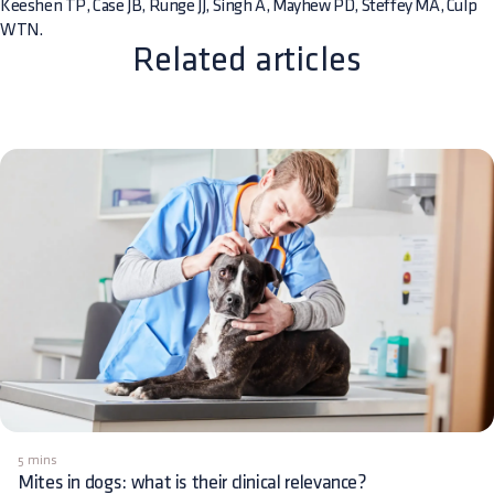
Keeshen TP, Case JB, Runge JJ, Singh A, Mayhew PD, Steffey MA, Culp
WTN.
Related articles
5 mins
Mites in dogs: what is their clinical relevance?