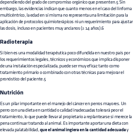
dependiendo del grado de compromiso orgánico que presenten.5 Sin
embargo, las evidencias indican que cuanto menos en el caso del linfoma
multicéntrico, la edad en sí misma no representa una limitación para la
aplicación de protocolos quimioterápicos ni un requerimiento para ajustar
las dosis, incluso en pacientes muy ancianos (≥ 14 años).6
Radioterapia
Si bien es una modalidad terapéutica poco difundida en nuestro país por
los requerimientos legales, técnicos y económicos que implica disponer
de una instalación especializada, puede ser muy eficaz tanto como
tratamiento primario o combinado con otras técnicas para mejorar el
pronóstico del paciente.5
Nutrición
Es un pilar importante en el manejo del cáncer en perros mayores. Un
perro con una dieta en cantidad o calidad inadecuadas tolerará peor el
tratamiento, lo que puede llevar al propietario a replantearse si merece la
pena continuar tratando al animal. Es importante aportar una dieta con
elevada palatabilidad,
que el animal ingiera en la cantidad adecuada
y