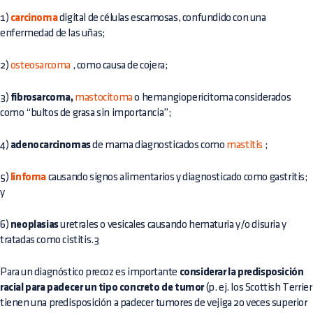
1)
carcinoma
digital de células escamosas, confundido con una
enfermedad de las uñas;
2)
osteosarcoma
, como causa de cojera;
3)
fibrosarcoma,
mastocitoma
o hemangiopericitoma considerados
como “bultos de grasa sin importancia”;
4)
adenocarcinomas
de mama diagnosticados como
mastitis
;
5)
linfoma
causando signos alimentarios y diagnosticado como gastritis;
y
6)
neoplasias
uretrales o vesicales causando hematuria y/o disuria y
tratadas como cistitis.3
Para un diagnóstico precoz es importante
considerar la predisposición
racial para padecer un tipo concreto de tumor
(p. ej. los Scottish Terrier
tienen una predisposición a padecer tumores de vejiga 20 veces superior