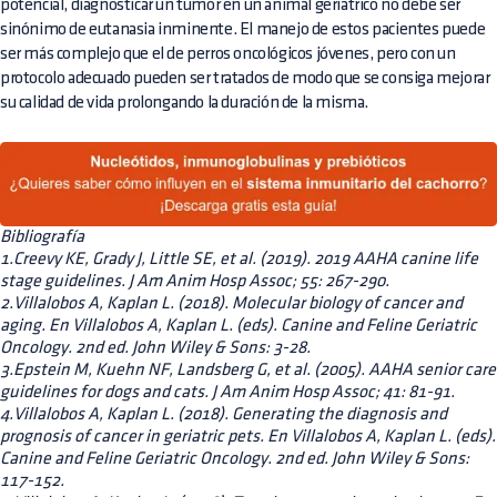
potencial, diagnosticar un tumor en un animal geriátrico no debe ser
sinónimo de eutanasia inminente. El manejo de estos pacientes puede
ser más complejo que el de perros oncológicos jóvenes, pero con un
protocolo adecuado pueden ser tratados de modo que se consiga mejorar
su calidad de vida prolongando la duración de la misma.
Bibliografía
1.Creevy KE, Grady J, Little SE, et al. (2019). 2019 AAHA canine life
stage guidelines. J Am Anim Hosp Assoc; 55: 267-290.
2.Villalobos A, Kaplan L. (2018). Molecular biology of cancer and
aging. En Villalobos A, Kaplan L. (eds). Canine and Feline Geriatric
Oncology. 2nd ed. John Wiley & Sons: 3-28.
3.Epstein M, Kuehn NF, Landsberg G, et al. (2005). AAHA senior care
guidelines for dogs and cats. J Am Anim Hosp Assoc; 41: 81-91.
4.Villalobos A, Kaplan L. (2018). Generating the diagnosis and
prognosis of cancer in geriatric pets. En Villalobos A, Kaplan L. (eds).
Canine and Feline Geriatric Oncology. 2nd ed. John Wiley & Sons:
117-152.