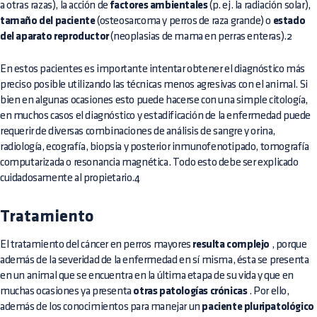
a otras razas), la acción de
factores ambientales
(p. ej. la radiación solar),
tamaño del paciente
(osteosarcoma y perros de raza grande) o
estado
del aparato reproductor
(neoplasias de mama en perras enteras).2
En estos pacientes es importante intentar obtener el diagnóstico más
preciso posible utilizando las técnicas menos agresivas con el animal. Si
bien en algunas ocasiones esto puede hacerse con una simple citología,
en muchos casos el diagnóstico y estadificación de la enfermedad puede
requerir de diversas combinaciones de
análisis de sangre
y orina,
radiología, ecografía,
biopsia
y posterior inmunofenotipado, tomografía
computarizada o resonancia magnética. Todo esto debe ser explicado
cuidadosamente al propietario.4
Tratamiento
El tratamiento del cáncer en perros mayores
resulta complejo
, porque
además de la severidad de la enfermedad en sí misma, ésta se presenta
en un animal que se encuentra en la última etapa de su vida y que en
muchas ocasiones ya presenta
otras patologías crónicas
. Por ello,
además de los conocimientos para manejar un
paciente pluripatológico