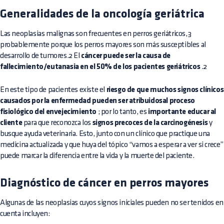
Generalidades de la oncología geriátrica
Las neoplasias malignas son frecuentes en perros geriátricos,3
probablemente porque los perros mayores son más susceptibles al
desarrollo de tumores.2 El
cáncer puede ser la causa de
fallecimiento/eutanasia en el 50% de los pacientes geriátricos
.2
En este tipo de pacientes existe el
riesgo de que muchos signos clínicos
causados por la enfermedad pueden ser atribuidosal proceso
fisiológico del envejecimiento
; por lo tanto, es
importante educar al
cliente
para que reconozca los
signos precoces de la carcinogénesis
y
busque ayuda veterinaria. Esto, junto con un clínico que practique una
medicina actualizada y que huya del tópico “vamos a esperar a ver si crece”
puede marcar la diferencia entre la vida y la muerte del paciente.
Diagnóstico de cáncer en perros mayores
Algunas de las neoplasias cuyos signos iniciales pueden no ser tenidos en
cuenta incluyen: