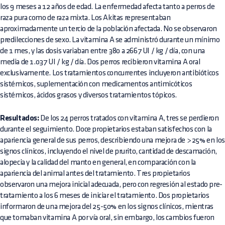
los 9 meses a 12 años de edad. La enfermedad afecta tanto a perros de
raza pura como de raza mixta. Los Akitas representaban
aproximadamente un tercio de la población afectada. No se observaron
predilecciones de sexo. La vitamina A se administró durante un mínimo
de 1 mes, y las dosis variaban entre 380 a 2667 UI / kg / día, con una
media de 1.037 UI / kg / día. Dos perros recibieron vitamina A oral
exclusivamente. Los tratamientos concurrentes incluyeron antibióticos
sistémicos, suplementación con medicamentos antimicóticos
sistémicos, ácidos grasos y diversos tratamientos tópicos.
Resultados:
De los 24 perros tratados con vitamina A, tres se perdieron
durante el seguimiento. Doce propietarios estaban satisfechos con la
apariencia general de sus perros, describiendo una mejora de > 25% en los
signos clínicos, incluyendo el nivel de prurito, cantidad de descamación,
alopecia y la calidad del manto en general, en comparación con la
apariencia del animal antes del tratamiento. Tres propietarios
observaron una mejora inicial adecuada, pero con regresión al estado pre-
tratamiento a los 6 meses de iniciar el tratamiento. Dos propietarios
informaron de una mejora del 25-50% en los signos clínicos, mientras
que tomaban vitamina A por vía oral, sin embargo, los cambios fueron