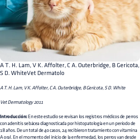
A T. H. Lam, V K. Affolter, C A. Outerbridge, B Gericota,
S D. WhiteVet Dermatolo
A T. H. Lam, V K. Affolter, C A. Outerbridge, B Gericota, S D. White
Vet Dermatology 2011
Introducción:
En este estudio se revisan los registros médicos de perros
con adenitis sebácea diagnosticada por histopatología en un período de
18 años. De un total de 40 casos, 24 recibieron tratamiento con vitamina
A oral. En el momento del inicio de la enfermedad, los perros van desde