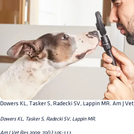
Dowers KL, Tasker S, Radecki SV, Lappin MR. Am J Ve
Dowers KL, Tasker S, Radecki SV, Lappin MR.
Am J Vet Res 2009; 70(1):105-111.