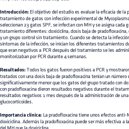
Introducción:
El objetivo del estudio es evaluar la eficacia de la 
tratamiento de gatos con infección experimental de Mycoplasm
seleccionan 23 gatos SPF, se infectan con MH y se asigna cada g
tratamiento diferentes: doxiciclina, dosis baja de pradofloxacina, 
y un grupo control sin tratamiento. Cuando se detecta la infecció
síntomas de la infección, se inician los diferentes tratamientos d
que eran negativos a PCR después del tratamiento se les adminis
monitorizaban por PCR durante 4 semanas.
Resultados:
Todos los gatos fueron positivos a PCR y mostraron
tratados con una dosis baja de pradofloxacina tenían un número
significativamente menor que los gatos del grupo tratado con dox
con pradofloxacina dieron resultados negativos durante el tratam
resultados negativos 1 mes después de la administración de una 
glucocorticoides.
Importancia clínica:
La pradofloxacina tiene unos efectos anti-M
doxiciclina. Además la pradofloxacina puede ser más efectiva a la
del MH que la doxiciclina