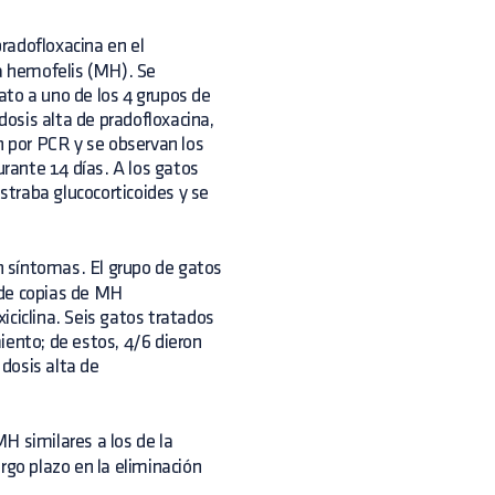
pradofloxacina en el
a hemofelis (MH). Se
ato a uno de los 4 grupos de
dosis alta de pradofloxacina,
n por PCR y se observan los
urante 14 días. A los gatos
traba glucocorticoides y se
 síntomas. El grupo de gatos
 de copias de MH
iciclina. Seis gatos tratados
iento; de estos, 4/6 dieron
dosis alta de
H similares a los de la
rgo plazo en la eliminación