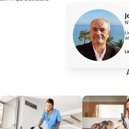
J
Nº
Li
M
Le