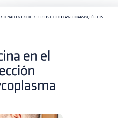
RICIONAL
CENTRO DE RECURSOS
BIBLIOTECA
WEBINARS
INQUÉRITOS
ina en el
fección
ycoplasma