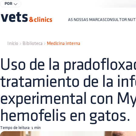
POR
AS NOSSAS MARCAS
CONSULTOR NUT
Início
Biblioteca
Medicina interna
Uso de la pradofloxac
tratamiento de la in
experimental con M
hemofelis en gatos.
Tempo de leitura:
1
min