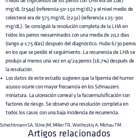
medio de triglicéridos de los perros con LHA era de 1087
mg/dL (±544) (referencia 50-150 mg/dL) y el nivel medio de
colesterol era de 575 mg/dL (±232) (referencia 125-300
mg/dL). Se consiguió la resolución completa de la LHA en
todos los perros reexaminados con una media de 20,2 días
(rango 4-175 días) después del diagnóstico. Hubo 6/30 perros
en los que se perdió el seguimiento. La recurrencia de LHA se
produjo al menos una vez en 4/24 perros (16,7%) después de
la resolución.
Los datos de este estudio sugieren que la lipemia del humor
acuoso ocurre con mayor frecuencia en los Schnauzers
miniatura. La ulceración corneal y la facoemulsificación son
factores de riesgo. Se observó una resolución completa en
todos los casos con una baja incidencia de recurrencia.
Schechtmann SA, Stine JM, Miller TR, Welihozkiy A, Michau TM.
Artigos relacionados