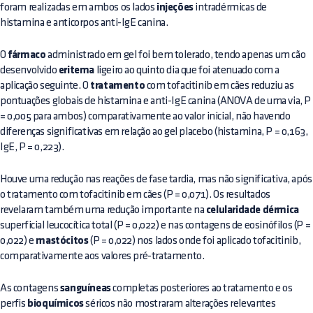
foram realizadas em ambos os lados
injeções
intradérmicas de
histamina e anticorpos anti-IgE canina.
O
fármaco
administrado em gel foi bem tolerado, tendo apenas um cão
desenvolvido
eritema
ligeiro ao quinto dia que foi atenuado com a
aplicação seguinte. O
tratamento
com tofacitinib em cães reduziu as
pontuações globais de histamina e anti-IgE canina (ANOVA de uma via, P
= 0,005 para ambos) comparativamente ao valor inicial, não havendo
diferenças significativas em relação ao gel placebo (histamina, P = 0,163,
IgE, P = 0,223).
Houve uma redução nas reações de fase tardia, mas não significativa, após
o tratamento com tofacitinib em cães (P = 0,071). Os resultados
revelaram também uma redução importante na
celularidade dérmica
superficial leucocítica total (P = 0,022) e nas contagens de eosinófilos (P =
0,022) e
mastócitos
(P = 0,022) nos lados onde foi aplicado tofacitinib,
comparativamente aos valores pré-tratamento.
As contagens
sanguíneas
completas posteriores ao tratamento e os
perfis
bioquímicos
séricos não mostraram alterações relevantes