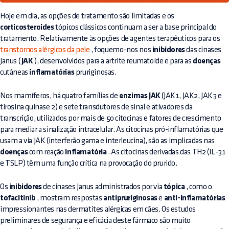
Hoje em dia, as opções de tratamento são limitadas e os
corticosteroides
tópicos clássicos continuam a ser a base principal do
tratamento. Relativamente às opções de agentes terapêuticos para os
transtornos alérgicos da pele
, foquemo-nos nos
inibidores
das cinases
Janus (
JAK
), desenvolvidos para a artrite reumatoide e para as
doenças
cutâneas
inflamatórias
pruriginosas.
Nos mamíferos, há quatro famílias de
enzimas JAK
(JAK1, JAK2, JAK3 e
tirosina quinase 2) e sete transdutores de sinal e ativadores da
transcrição, utilizados por mais de 50 citocinas e fatores de crescimento
para mediar a sinalização intracelular. As citocinas pró-inflamatórias que
usam a via JAK (interferão gama e interleucina), são as implicadas nas
doenças
com reação
inflamatória
. As citocinas derivadas das TH2 (IL-31
e TSLP) têm uma função crítica na provocação do prurido.
Os
inibidores
de cinases Janus administrados por via
tópica
, como o
tofacitinib
, mostram respostas
antipruriginosas
e
anti-inflamatórias
impressionantes nas dermatites alérgicas em cães. Os estudos
preliminares de segurança e eficácia deste fármaco são muito