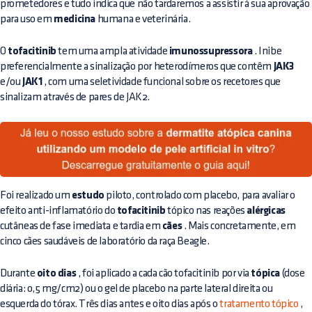
prometedores e tudo indica que não tardaremos a assistir à sua aprovação
para uso em
medicina
humana e veterinária.
O
tofacitinib
tem uma ampla atividade
imunossupressora
. Inibe
preferencialmente a sinalização por heterodímeros que contêm
JAK3
e/ou
JAK1
, com uma seletividade funcional sobre os recetores que
sinalizam através de pares de JAK2.
Foi realizado um
estudo
piloto, controlado com placebo, para avaliar o
efeito anti-inflamatório do
tofacitinib
tópico nas reações
alérgicas
cutâneas de fase imediata e tardia em
cães
. Mais concretamente, em
cinco cães saudáveis de laboratório da raça Beagle.
Durante
oito dias
, foi aplicado a cada cão tofacitinib por via
tópica
(dose
diária: 0,5 mg/cm2) ou o gel de placebo na parte lateral direita ou
esquerda do tórax. Três dias antes e oito dias após o
tratamento tópico
,