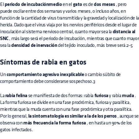
El
periodo de incubaciónmedio
en el
gato
es de
dos meses
, pero
puede oscilar entre dos semanas y varios meses, o incluso años, en
función de la cantidad de virus transmitida y la gravedad y localización de la
herida. Dado que el virus viaja por los nervios periféricos desde el lugar de
inoculación al sistema nervioso central, cuanto mayor sea la
distancia al
SNC
, más largo será el periodo de incubación, mientras que cuanto mayor
sea la
densidad de inervación
del tejido inoculado, más breve será.2-5
Síntomas de rabia en gatos
Un
comportamiento agresivo inexplicable
o cambio súbito de
comportamiento debe considerarse sospechoso.3
La
rabia felina
se manifiesta de dos formas: rabia
furiosa
y rabia
muda
.
La forma furiosa se divide en una fase prodrómica, furiosa y paralítica,
mientras que la muda cuenta con una fase prodrómica y otra paralítica.
Por lo general,
la sintomatología es similar a la de los perros
, aunque se
observa con
más frecuencia la forma furiosa
, en hasta un 90% de los
gatos infectados.