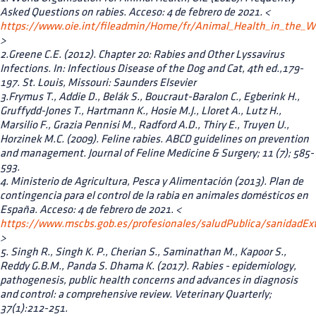
Asked Questions on rabies. Acceso: 4 de febrero de 2021. <
https://www.oie.int/fileadmin/Home/fr/Animal_Health_in_the_W
>
2.Greene C.E. (2012). Chapter 20: Rabies and Other Lyssavirus
Infections. In: Infectious Disease of the Dog and Cat, 4th ed.,179-
197. St. Louis, Missouri: Saunders Elsevier
3.Frymus T., Addie D., Belák S., Boucraut-Baralon C., Egberink H.,
Gruffydd-Jones T., Hartmann K., Hosie M.J., Lloret A., Lutz H.,
Marsilio F., Grazia Pennisi M., Radford A.D., Thiry E., Truyen U.,
Horzinek M.C. (2009). Feline rabies. ABCD guidelines on prevention
and management. Journal of Feline Medicine & Surgery; 11 (7); 585-
593.
4. Ministerio de Agricultura, Pesca y Alimentación (2013). Plan de
contingencia para el control de la rabia en animales domésticos en
España. Acceso: 4 de febrero de 2021. <
https://www.mscbs.gob.es/profesionales/saludPublica/sanidadExt
>
5. Singh R., Singh K. P., Cherian S., Saminathan M., Kapoor S.,
Reddy G.B.M., Panda S. Dhama K. (2017). Rabies - epidemiology,
pathogenesis, public health concerns and advances in diagnosis
and control: a comprehensive review. Veterinary Quarterly;
37(1):212-251.