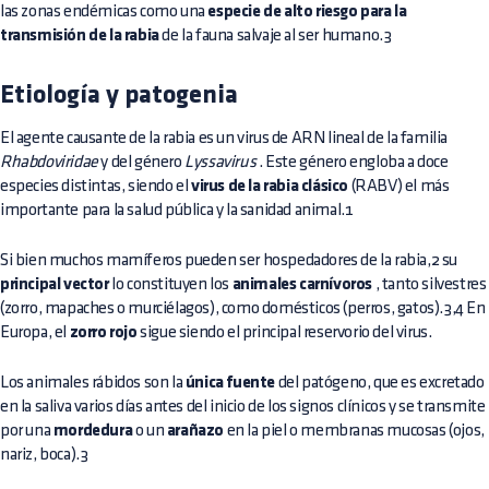
las zonas endémicas como una
especie de alto riesgo para la
transmisión de la rabia
de la fauna salvaje al ser humano.3
Etiología y patogenia
El agente causante de la rabia es un virus de ARN lineal de la familia
Rhabdoviridae
y del género
Lyssavirus
. Este género engloba a doce
especies distintas, siendo el
virus de la rabia clásico
(RABV) el más
importante para la salud pública y la sanidad animal.1
Si bien muchos mamíferos pueden ser hospedadores de la rabia,2 su
principal vector
lo constituyen los
animales carnívoros
, tanto silvestres
(zorro, mapaches o murciélagos), como domésticos (perros, gatos).3,4 En
Europa, el
zorro rojo
sigue siendo el principal reservorio del virus.
Los animales rábidos son la
única fuente
del patógeno, que es excretado
en la saliva varios días antes del inicio de los signos clínicos y se transmite
por una
mordedura
o un
arañazo
en la piel o membranas mucosas (ojos,
nariz, boca).3