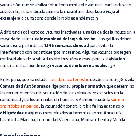
vacunación, que se realiza sobre todo mediante vacunas inactivadas con
adyuvante, está indicada cuando la mascota se desplaza o
viaja al
extranjero
o a una zona donde la rabia es endémica.3
A diferencia del resto de vacunas inactivadas, una
única dosis
induce en la
mayoría de gatos una
inmunidad de larga duración
. Los gatitos deben
vacunarse a partir de las
12-16 semanas de edad
para evitar la
interferencia con los anticuerpos maternos. Algunas vacunas protegen
contra el virus de la rabia durante tres años o más, pero la legislación
nacional o local puede exigir
vacunas de refuerzo anuales
. 3,6
En España, que ha estado
libre de rabia terrestre
desde el año 1978,
cada
Comunidad Autónoma
se rige por su
propia normativa
que determina
los requerimientos de vacunación de los animales registrados en la
comunidad y de los animales en tránsito.6 A diferencia de la
vacuna
antirrábica en perros
, la vacunación contra la rabia felina es tan solo
obligatoria
en algunas comunidades autónomas, como Andalucía,
Castilla-La Mancha, Comunidad Valenciana, Murcia, o Ceuta y Melilla.