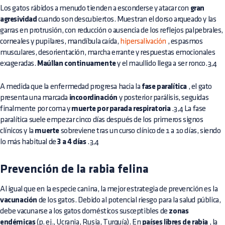
Los gatos rábidos a menudo tienden a esconderse y atacar con
gran
agresividad
cuando son descubiertos. Muestran el dorso arqueado y las
garras en protrusión, con reducción o ausencia de los reflejos palpebrales,
corneales y pupilares, mandíbula caída,
hipersalivación
, espasmos
musculares, desorientación, marcha errante y respuestas emocionales
exageradas.
Maúllan continuamente
y el maullido llega a ser ronco.3,4
A medida que la enfermedad progresa hacia la
fase paralítica
, el gato
presenta una marcada
incoordinación
y posterior parálisis, seguidas
finalmente por coma y
muerte por parada respiratoria
.3,4 La fase
paralítica suele empezar cinco días después de los primeros signos
clínicos y la
muerte
sobreviene tras un curso clínico de 1 a 10 días, siendo
lo más habitual de
3 a 4 días
.3,4
Prevención de la rabia felina
Al igual que en la especie canina, la mejor estrategia de prevención es la
vacunación
de los gatos. Debido al potencial riesgo para la salud pública,
debe vacunarse a los gatos domésticos susceptibles de
zonas
endémicas
(p. ej., Ucrania, Rusia, Turquía). En
países libres de rabia
, la