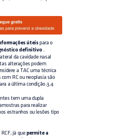
informações úteis
para o
nóstico definitivo
.
ateral da cavidade nasal
estas alterações podem
nsidere a TAC uma técnica
s com RC ou neoplasia são
ara a última condição.3,4
ntes tem uma dupla
amostras para realizar
rpos estranhos ou lesões tipo
 RCF, já que
permite a