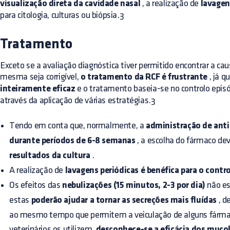
visualização direta da cavidade nasal
, a realização de
lavagen
para citologia, culturas ou biópsia.3
Tratamento
Exceto se a avaliação diagnóstica tiver permitido encontrar a causa
mesma seja corrigível,
o tratamento da RCF é frustrante
, já q
inteiramente eficaz
e o tratamento baseia-se no controlo episód
através da aplicação de várias estratégias.3
Tendo em conta que, normalmente, a
administração de anti
durante períodos de 6-8 semanas
, a escolha do fármaco de
resultados da cultura
.
A realização de
lavagens periódicas é benéfica para o contro
Os efeitos das
nebulizações (15 minutos, 2-3 por dia)
não es
estas
poderão ajudar a tornar as secreções mais fluídas
, d
ao mesmo tempo que permitem a veiculação de alguns fárma
veterinários os utilizem,
desconhece-se a eficácia dos mucol