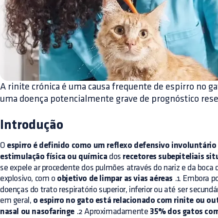
A rinite crónica é uma causa frequente de espirro no g
uma doença potencialmente grave de prognóstico rese
Introdução
O
espirro é definido como um reflexo defensivo involuntário
estimulação física ou química
dos
recetores subepiteliais sit
se expele ar procedente dos pulmões através do nariz e da boca
explosivo, com o
objetivo de limpar as vias aéreas
.1 Embora po
doenças do trato respiratório superior, inferior ou até ser secun
em geral,
o espirro no gato está relacionado com rinite ou o
nasal ou nasofaringe
.2 Aproximadamente
35% dos gatos com 