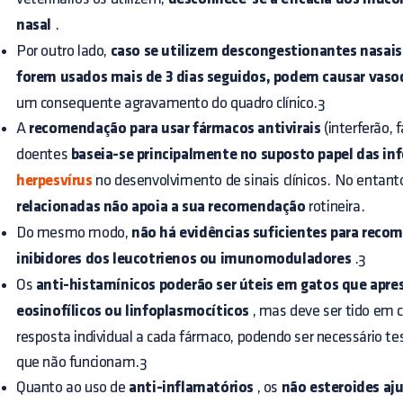
nasal
.
Por outro lado,
caso se utilizem descongestionantes nasais
forem usados mais de 3 dias seguidos, podem causar vaso
um consequente agravamento do quadro clínico.3
A
recomendação para usar fármacos antivirais
(interferão, f
doentes
baseia-se principalmente no suposto papel das inf
herpesvírus
no desenvolvimento de sinais clínicos. No entant
relacionadas não apoia a sua recomendação
rotineira.
Do mesmo modo,
não há evidências suficientes para rec
inibidores dos leucotrienos ou imunomoduladores
.3
Os
anti-histamínicos poderão ser úteis em gatos que apre
eosinofílicos ou linfoplasmocíticos
, mas deve ser tido em c
resposta individual a cada fármaco, podendo ser necessário tes
que não funcionam.3
Quanto ao uso de
anti-inflamatórios
, os
não esteroides aju