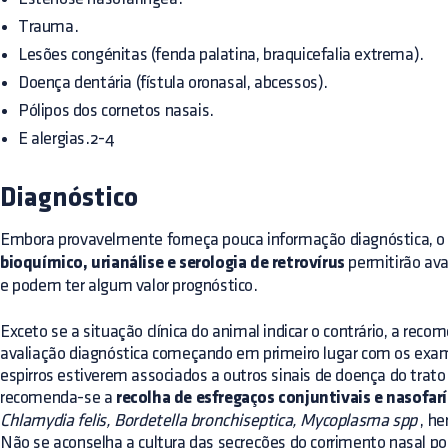
Trauma.
Lesões congénitas (fenda palatina, braquicefalia extrema).
Doença dentária (fístula oronasal, abcessos).
Pólipos dos cornetos nasais.
E alergias.2-4
Diagnóstico
Embora provavelmente forneça pouca informação diagnóstica, 
bioquímico, urianálise e serologia de retrovírus
permitirão ava
e podem ter algum valor prognóstico.
Exceto se a situação clínica do animal indicar o contrário, a recom
avaliação diagnóstica começando em primeiro lugar com os exa
espirros estiverem associados a outros sinais de doença do trato r
recomenda-se a
recolha de esfregaços conjuntivais e nasofar
Chlamydia felis, Bordetella bronchiseptica, Mycoplasma spp
, her
Não se aconselha a cultura das secreções do corrimento nasal 