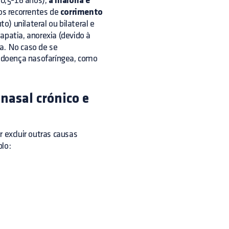
 0,5-16 anos),
a maioria é
os recorrentes de
corrimento
) unilateral ou bilateral e
apatia, anorexia (devido à
ia. No caso de se
 doença nasofaríngea, como
nasal crónico e
 excluir outras causas
plo: