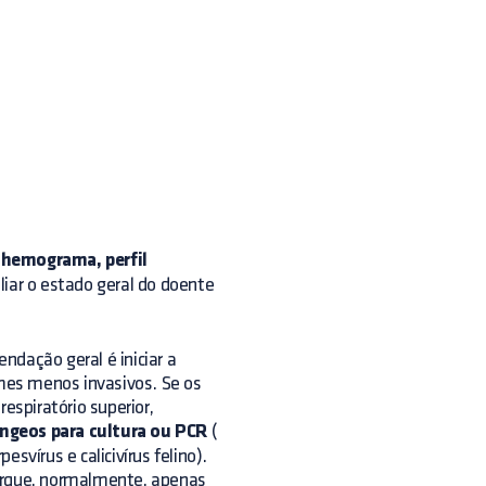
o
hemograma, perfil
liar o estado geral do doente
endação geral é iniciar a
mes menos invasivos. Se os
espiratório superior,
íngeos para cultura ou PCR
(
pesvírus e calicivírus felino).
porque, normalmente, apenas