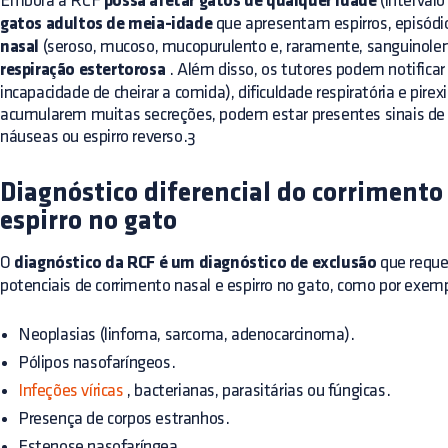
Embora a RCF
possa afetar gatos de qualquer idade
(intervalo
gatos adultos de meia-idade
que apresentam espirros, episódi
nasal
(seroso, mucoso, mucopurulento e, raramente, sanguinolento
respiração estertorosa
. Além disso, os tutores podem notificar 
incapacidade de cheirar a comida), dificuldade respiratória e pirex
acumularem muitas secreções, podem estar presentes sinais de
náuseas ou espirro reverso.3
Diagnóstico diferencial do corrimento 
espirro no gato
O
diagnóstico da RCF é um diagnóstico de exclusão
que requer
potenciais de corrimento nasal e espirro no gato, como por exem
Neoplasias (linfoma, sarcoma, adenocarcinoma).
Pólipos nasofaríngeos.
Infeções víricas
, bacterianas, parasitárias ou fúngicas.
Presença de corpos estranhos.
Estenose nasofaríngea.