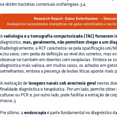
se obtêm bactérias comensais orofaríngeas.3,4
A
radiologia e a tomografia computorizada (TAC) fornecem 
diagnóstico,
mas, geralmente, não permitem chegar a um diag
Radiologicamente, a RCF caracteriza-se pela opacificação uni/bil
e/ou seios, com perda de definição ao nível dos cornetos, mas 
observar-se também em doentes com neoplasias. Embora se co
diagnóstica mais valiosa, em muitos casos, os achados em gato
semelhantes, embora a presença de lesões líticas aponte mais p
A realização de
lavagens nasais sob anestesia geral
nestes doe
finalidade diagnóstica e terapêutica. Por um lado, permite obter 
culturas ou PCR e, por outro lado, pode facilitar a extração de co
massa.3
Por último, a
endoscopia
é parte fundamental no diagnóstico da