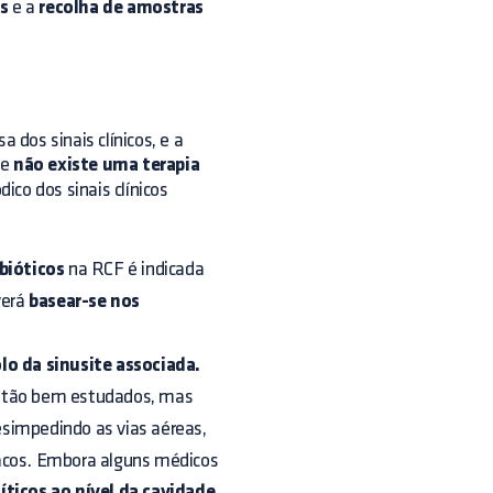
s
e a
recolha de amostras
 dos sinais clínicos, e a
ue
não existe uma terapia
ico dos sinais clínicos
bióticos
na RCF é indicada
verá
basear-se nos
lo da sinusite associada.
tão bem estudados, mas
esimpedindo as vias aéreas,
cos. Embora alguns médicos
íticos ao nível da cavidade