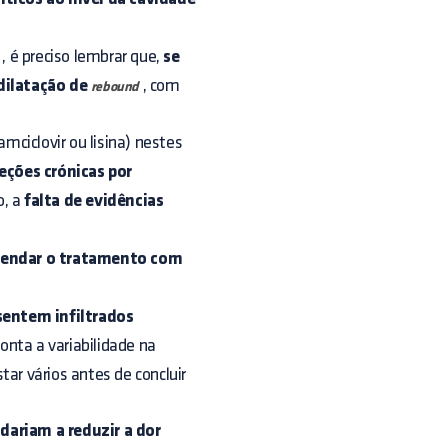
, é preciso lembrar que,
se
dilatação de
, com
rebound
amciclovir ou lisina) nestes
eções crónicas por
o, a
falta de evidências
omendar o tratamento com
sentem infiltrados
onta a variabilidade na
tar vários antes de concluir
dariam a reduzir a dor