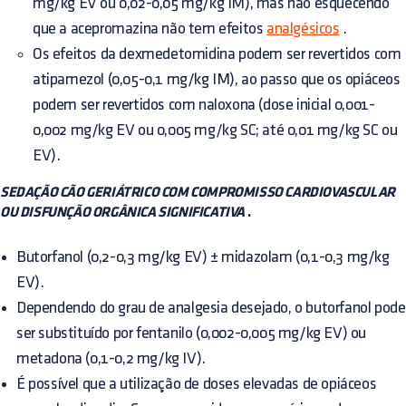
mg/kg EV ou 0,02-0,05 mg/kg IM), mas não esquecendo
que a acepromazina não tem efeitos
analgésicos
.
Os efeitos da dexmedetomidina podem ser revertidos com
atipamezol (0,05-0,1 mg/kg IM), ao passo que os opiáceos
podem ser revertidos com naloxona (dose inicial 0,001-
0,002 mg/kg EV ou 0,005 mg/kg SC; até 0,01 mg/kg SC ou
EV).
SEDAÇÃO CÃO GERIÁTRICO COM COMPROMISSO CARDIOVASCULAR
OU DISFUNÇÃO ORGÂNICA SIGNIFICATIVA
.
Butorfanol (0,2-0,3 mg/kg EV) ± midazolam (0,1-0,3 mg/kg
EV).
Dependendo do grau de analgesia desejado, o butorfanol pode
ser substituído por fentanilo (0,002-0,005 mg/kg EV) ou
metadona (0,1-0,2 mg/kg IV).
É possível que a utilização de doses elevadas de opiáceos