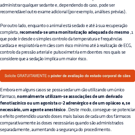
administrar qualquer sedante e, dependendo do caso, pode ser
recomendável outro exame adicional (por exemplo, análises prévias).
Por outro lado, enquanto o animal está sedado e até à sua recuperação
completa,
recomenda-se uma monitorização adequada do mesmo
,1
que pode ir desde o simples controlo da temperatura e frequências
cardíaca e respiratória em cães com risco mínimo até à realização de ECG,
controlo da pressão arterial e pulsoximetria em doentes nos quais se
considere que a sedação implica um maior risco.
Embora em alguns casos se possa sedar um cão utilizando um único
fármaco,
normalmente utilizam-se associações de um derivado
fenotiazínico ou um agonista α-2 adrenérgico e de um opiáceo e, se
necessário, um agente anestésico
. Deste modo, consegue-se potenciar
o efeito pretendido usando doses mais baixas de cada um dos fármacos
comparativamente às doses necessárias quando são administrados
separadamente, aumentando a segurança do procedimento.