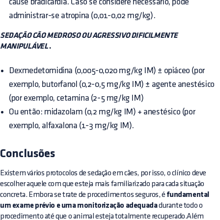
cause bradicardia. Caso se considere necessário, pode
administrar-se atropina (0,01-0,02 mg/kg).
SEDAÇÃO CÃO MEDROSO OU AGRESSIVO DIFICILMENTE
MANIPULÁVEL
.
Dexmedetomidina (0,005-0,020 mg/kg IM) ± opiáceo (por
exemplo, butorfanol (0,2-0,5 mg/kg IM) ± agente anestésico
(por exemplo, cetamina (2-5 mg/kg IM)
Ou então: midazolam (0,2 mg/kg IM) + anestésico (por
exemplo, alfaxalona (1-3 mg/kg IM).
Conclusões
Existem vários protocolos de sedação em cães, por isso, o clínico deve
escolher aquele com que esteja mais familiarizado para cada situação
concreta. Embora se trate de procedimentos seguros, é
fundamental
um exame prévio e uma monitorização adequada
durante todo o
procedimento até que o animal esteja totalmente recuperado.Além