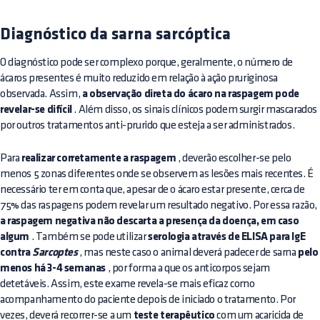
Diagnóstico da sarna sarcóptica
O diagnóstico pode ser complexo porque, geralmente, o número de
ácaros presentes é muito reduzido em relação à ação pruriginosa
observada. Assim,
a observação direta do ácaro na raspagem pode
revelar-se difícil
. Além disso, os sinais clínicos podem surgir mascarados
por outros tratamentos anti-prurido que esteja a ser administrados.
Para
realizar corretamente a raspagem
, deverão escolher-se pelo
menos 5 zonas diferentes onde se observem as lesões mais recentes. É
necessário ter em conta que, apesar de o ácaro estar presente, cerca de
75% das raspagens podem revelar um resultado negativo. Por essa razão,
a raspagem negativa não descarta a presença da doença, em caso
algum
. Também se pode utilizar
serologia através de ELISA para IgE
contra
Sarcoptes
, mas neste caso o animal deverá padecer de sarna
pelo
menos há 3-4 semanas
, por forma a que os anticorpos sejam
detetáveis. Assim, este exame revela-se mais eficaz como
acompanhamento do paciente depois de iniciado o tratamento. Por
vezes, deverá recorrer-se a um
teste terapêutico
com um acaricida de