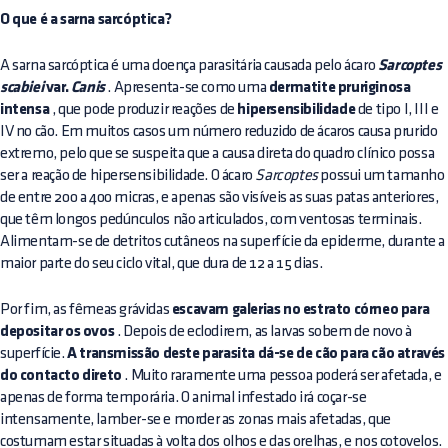
O que é a sarna sarcóptica?
A sarna sarcóptica é uma doença parasitária causada pelo ácaro
Sarcoptes
scabiei
var.
Canis
. Apresenta-se como uma
dermatite pruriginosa
intensa
, que pode produzir reações de
hipersensibilidade
de tipo I, III e
IV no cão. Em muitos casos um número reduzido de ácaros causa prurido
extremo, pelo que se suspeita que a causa direta do quadro clínico possa
ser a reação de hipersensibilidade. O ácaro
Sarcoptes
possui um tamanho
de entre 200 a 400 micras, e apenas são visíveis as suas patas anteriores,
que têm longos pedúnculos não articulados, com ventosas terminais.
Alimentam-se de detritos cutâneos na superfície da epiderme, durante a
maior parte do seu ciclo vital, que dura de 12 a 15 dias.
Por fim, as fêmeas grávidas
escavam galerias no estrato córneo para
depositar os ovos
. Depois de eclodirem, as larvas sobem de novo à
superfície.
A transmissão deste parasita dá-se de cão para cão através
do contacto direto
. Muito raramente uma pessoa poderá ser afetada, e
apenas de forma temporária. O animal infestado irá coçar-se
intensamente, lamber-se e morder as zonas mais afetadas, que
costumam estar situadas à volta dos olhos e das orelhas, e nos cotovelos.