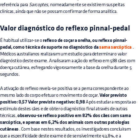
referência para
Sarcoptes,
nomeadamente se existirem suspeitas
clínicas, ainda que não se possam confirmar de forma analítica.
Valor diagnóstico do reflexo pinnal-pedal
É habitual utilizar-se o
reflexo de coçar a orelha, ou reflexo pinnal-
pedal, como técnica de suporte no diagnóstico da
sarna sarcóptica
.
Médicos australianos realizaram um estudio para determinar o valor
diagnóstico deste exame. Analisaram a ação do reflexo em 588 cães com
doença cutânea, esfregando vigorosamente a base da orelha durante 5
segundos.
A ativação do reflexo revela-se positiva se a perna correspondente ao
mesmo lado do corpo efetuar o movimento de coçar.
Valor previsto
positivo: 0,57 Valor previsto negativo: 0,98
Após estudar a resposta ao
estímulo destes cães e de obter o diagnóstico final através de outras
técnicas,
observou-se reflexo positivo em 82% dos cães com sarna
sarcóptica, e apenas em 6,2% dos animais com outras patologias
cutâneas
. Com base nestes resultados, os investigadores concluíram
que a especificidade deste exame é de sensivelmente 93,8%, e a