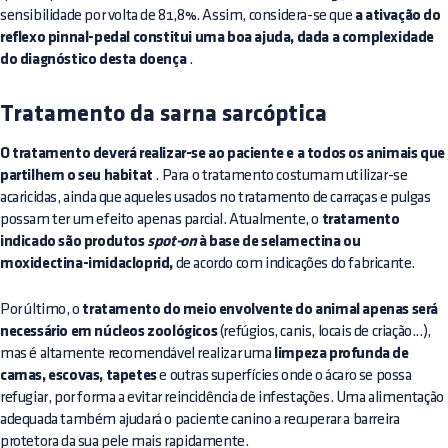
sensibilidade por volta de 81,8%. Assim, considera-se que
a ativação do
reflexo pinnal-pedal constitui uma boa ajuda, dada a complexidade
do diagnóstico desta doença
.
Tratamento da sarna sarcóptica
O tratamento deverá realizar-se ao paciente e a todos os animais que
partilhem o seu habitat
. Para o tratamento costumam utilizar-se
acaricidas, ainda que aqueles usados no tratamento de carraças e pulgas
possam ter um efeito apenas parcial. Atualmente, o
tratamento
indicado são produtos
spot-on
à base de selamectina ou
moxidectina-imidacloprid,
de acordo com indicações do fabricante.
Por último, o
tratamento do meio envolvente do animal apenas será
necessário em núcleos zoológicos
(refúgios, canis, locais de criação...),
mas é altamente recomendável realizar uma
limpeza profunda de
camas, escovas, tapetes
e outras superfícies onde o ácaro se possa
refugiar, por forma a evitar reincidência de infestações. Uma alimentação
adequada também ajudará o paciente canino a recuperar a barreira
protetora da sua pele mais rapidamente.