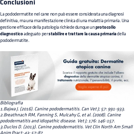
Conclusioni
La pododermatite nel cane non può essere considerata una diagnosi
definitiva, ma una manifestazione clinica di una malattia primaria. Una
gestione efficace della patologia richiede dunque un
protocollo
diagnostico
adeguato per
stabilire e trattare la causa primaria
della
pododermatite.
Bibliografia
1.Bajwa J. (2016). Canine pododermatitis. Can Vet J; 57: 991-933.
2.Breathnach RM, Fanning S, Mulcahy G, et al. (2008). Canine
pododermatitis and idiopathic disease. Vet J; 176: 146-157.
3.Duclos D. (2013). Canine pododermatitis. Vet Clin North Am Small
Anim Pract; 43: 57-87