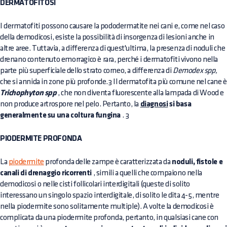
DERMATOFITOSI
I dermatofiti possono causare la pododermatite nei cani e, come nel caso
della demodicosi, esiste la possibilità di insorgenza di lesioni anche in
altre aree. Tuttavia, a differenza di quest'ultima, la presenza di noduli che
drenano contenuto emorragico è rara, perché i dermatofiti vivono nella
parte più superficiale dello strato corneo, a differenza di
Demodex spp,
che si annida in zone più profonde.3 Il dermatofita più comune nel cane è
Trichophyton spp
, che non diventa fluorescente alla lampada di Wood e
non produce artrospore nel pelo. Pertanto, la
diagnosi
si basa
generalmente su una coltura fungina
. 3
PIODERMITE PROFONDA
La
piodermite
profonda delle zampe è caratterizzata da
noduli, fistole e
canali di drenaggio ricorrenti
, simili a quelli che compaiono nella
demodicosi o nelle cisti follicolari interdigitali (queste di solito
interessano un singolo spazio interdigitale, di solito le dita 4-5, mentre
nella piodermite sono solitamente multiple). A volte la demodicosi è
complicata da una piodermite profonda, pertanto, in qualsiasi cane con