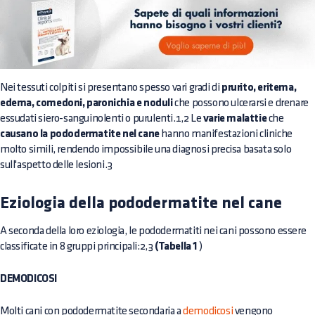
Nei tessuti colpiti si presentano spesso vari gradi di
prurito, eritema,
edema, comedoni, paronichia e noduli
che possono ulcerarsi e drenare
essudati siero-sanguinolenti o purulenti.1,2 Le
varie malattie
che
causano la pododermatite nel cane
hanno manifestazioni cliniche
molto simili, rendendo impossibile una diagnosi precisa basata solo
sull'aspetto delle lesioni.3
Eziologia della pododermatite nel cane
A seconda della loro eziologia, le pododermatiti nei cani possono essere
classificate in 8 gruppi principali:2,3
(Tabella 1
)
DEMODICOSI
Molti cani con pododermatite secondaria a
demodicosi
vengono