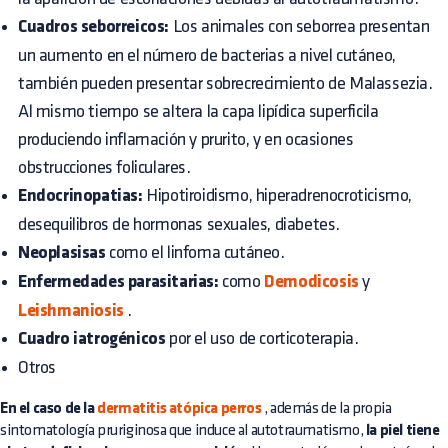
Cuadros seborreicos:
Los animales con seborrea presentan
un aumento en el número de bacterias a nivel cutáneo,
también pueden presentar sobrecrecimiento de Malassezia.
Al mismo tiempo se altera la capa lipídica superficila
produciendo inflamación y prurito, y en ocasiones
obstrucciones foliculares.
Endocrinopatias:
Hipotiroidismo, hiperadrenocroticismo,
desequilibros de hormonas sexuales, diabetes.
Neoplasisas
como el linfoma cutáneo.
Enfermedades parasitarias:
como
Demodicosis
y
Leishmaniosis
.
Cuadro iatrogénicos
por el uso de corticoterapia.
Otros
En el caso de la
dermatitis atópica perros
, además de la propia
sintomatología pruriginosa que induce al autotraumatismo,
la piel tiene