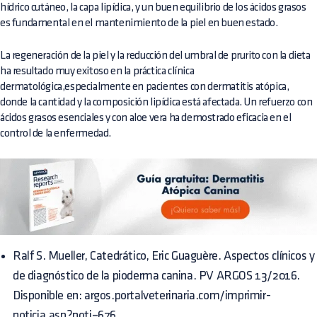
hídrico cutáneo, la capa lipídica, y un buen equilibrio de los ácidos grasos
es fundamental en el mantenimiento de la piel en buen estado.
La regeneración de la piel y la reducción del umbral de prurito con la dieta
ha resultado muy exitoso en la práctica clínica
dermatológica,especialmente en pacientes con dermatitis atópica,
donde la cantidad y la composición lipídica está afectada. Un refuerzo con
ácidos grasos esenciales y con aloe vera ha demostrado eficacia en el
control de la enfermedad.
Ralf S. Mueller, Catedrático, Eric Guaguère. Aspectos clínicos y
de diagnóstico de la pioderma canina. PV ARGOS 13/2016.
Disponible en: argos.portalveterinaria.com/imprimir-
noticia.asp?noti=676