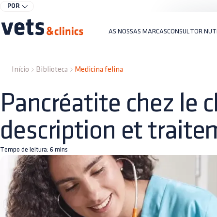
POR
AS NOSSAS MARCAS
CONSULTOR NUT
Início
Biblioteca
Medicina felina
Pancréatite chez le c
description et trait
Tempo de leitura:
6
mins