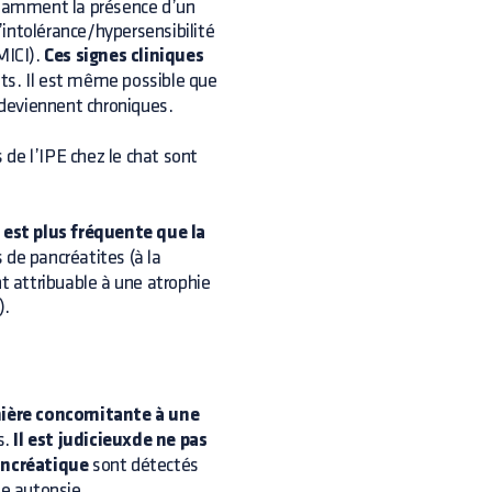
tamment la présence d’un
d’intolérance/hypersensibilité
MICI).
Ces signes cliniques
ats. Il est même possible que
deviennent chroniques.
s de l’IPE chez le chat sont
 est plus fréquente que la
 de pancréatites (à la
nt attribuable à une atrophie
).
ière concomitante à une
s.
Il est judicieuxde ne pas
ncréatique
sont détectés
ne autopsie.