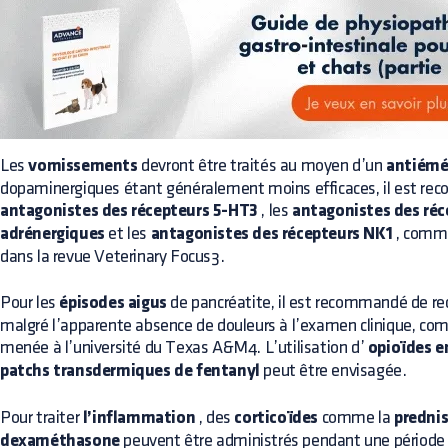
Les
vomissements
devront être traités au moyen d’un
antiémé
dopaminergiques étant généralement moins efficaces, il est rec
antagonistes des récepteurs 5-HT3
, les
antagonistes des réc
adrénergiques
et les
antagonistes des récepteurs NK1
, comme 
dans la revue Veterinary Focus3.
Pour les
épisodes aigus
de pancréatite, il est recommandé de re
malgré l’apparente absence de douleurs à l’examen clinique, co
menée à l’université du Texas A&M4. L’utilisation d’
opioïdes e
patchs transdermiques de fentanyl
peut être envisagée.
Pour traiter
l’inflammation
, des
corticoïdes
comme la
predni
dexaméthasone
peuvent être administrés pendant une période 