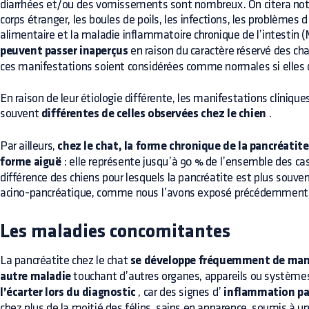
diarrhées et/ou des vomissements sont nombreux. On citera no
corps étranger, les boules de poils, les infections, les problèmes 
alimentaire et la maladie inflammatoire chronique de l’intestin (
peuvent passer inaperçus
en raison du caractère réservé des ch
ces manifestations soient considérées comme normales si elles 
En raison de leur étiologie différente, les manifestations clinique
souvent
différentes de celles observées chez le chien
.
Par ailleurs,
chez le chat, la forme chronique de la pancréatite
forme aiguë
: elle représente jusqu’à 90 % de l’ensemble des cas
différence des chiens pour lesquels la pancréatite est plus souve
acino-pancréatique, comme nous l’avons exposé précédemment
Les maladies concomitantes
La pancréatite chez le chat
se développe fréquemment de man
autre maladie
touchant d’autres organes, appareils ou système
l’écarter lors du diagnostic
, car des signes d’
inflammation pa
chez plus de la moitié des félins, sains en apparence, soumis à u