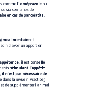
ques comme l’
oméprazole
ou
e de six semaines de
taire en cas de pancréatite.
gimealimentaire
et
soin d’avoir un apport en
nappétence
, il est conseillé
aments
stimulant l’appétit
e,
il n’est pas nécessaire de
 dans la revueIn Practice5. Il
et de supplémenter l’animal