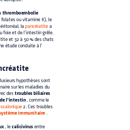
la
thromboembolie
, folates ou vitamine K), le
éritonéal, la
pancréatite
a
foie et de l’intestin grêle.
tite et 32 à 50 % des chats
e étude conduite à l’
ncréatite
, plusieurs hypothèses sont
naire sur les maladies du
vec des
troubles biliaires
e l’intestin
, comme le
essalonique
2. Ces troubles
système immunitaire
.
ux
, le
calicivirus
entre