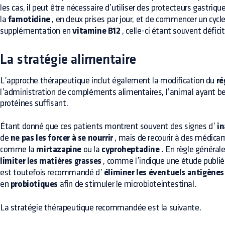
les cas, il peut être nécessaire d’utiliser des protecteurs gastri
la
famotidine
, en deux prises par jour, et de commencer un cycl
supplémentation en
vitamine B12
, celle-ci étant souvent défici
La stratégie alimentaire
L’approche thérapeutique inclut également la modification du
ré
l’administration de compléments alimentaires, l’animal ayant be
protéines suffisant.
Étant donné que ces patients montrent souvent des signes d’
i
de
ne pas les forcer à se nourrir
, mais de recourir à des médic
comme la
mirtazapine
ou la
cyproheptadine
. En règle général
limiter les matières grasses
, comme l’indique une étude publiée
est toutefois recommandé d’
éliminer les éventuels antigènes
en
probiotiques
afin de stimuler le microbioteintestinal.
La stratégie thérapeutique recommandée est la suivante.