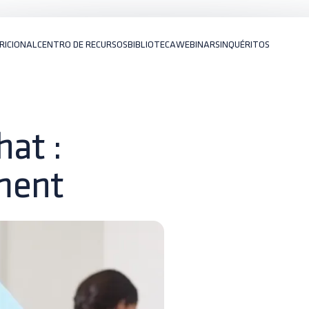
RICIONAL
CENTRO DE RECURSOS
BIBLIOTECA
WEBINARS
INQUÉRITOS
hat :
ement