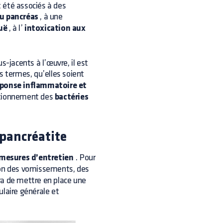
t été associés à des
u pancréas
, à une
uë
, à l’
intoxication aux
jacents à l’œuvre, il est
s termes, qu’elles soient
éponse inflammatoire et
nctionnement des
bactéries
 pancréatite
mesures d’entretien
. Pour
ison des vomissements, des
ra de mettre en place une
ulaire générale et