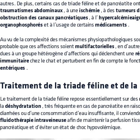
autres. De plus, certains cas de triade féline et de pancréatite on
traumatismes abdominaux
, à une
ischémie
, à des
tumeurs d
obstruction des canaux pancréatiques
, à l’
hypercalcémieaig
organophosphorés
et à l’usage de certains
médicaments
.
Au vu de la complexité des mécanismes physiopathologiques sous-
probable que ces affections soient
multifactorielles
, en d’autre
dues à un groupe hétérogène d’affections qui déclenchent une
r
immunitaire
chez le chat et perturbent en fin de compte le fo
entériques
.
Traitement de la triade féline et de la
Le traitement de la triade féline repose essentiellement sur des
la
déshydratation
, très fréquente en cas de pancréatite en ra
diarrhées ou d’une consommation d’eau insuffisante, il conviend
fluidothérapie intraveineuse
afin de maintenir la perfusion tiss
pancréatique et d’éviter un état de choc hypovolémique.