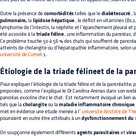
Outre la présence de
comorbidités
telles que le
diabètesucré
, 
pulmonaire,
la
lipidose hépatique
, le déficit en vitamines (B12
lymphome de l’intestin, la néphrite et l’épanchement pleural et p
été associée à la
triade féline
, une inflammation du pancréas, du 
Ce problème touche 50 à 56 % des chats qui souffrent de pancréa
atteints de cholangite ou d’hépatopathie inflammatoire, selon un
université de Cornell
1.
Étiologie de la triade félineet de la pa
Pour expliquer l’étiologie de la triade féline et de la pancréatite
proposées, comme l’explique le Dr Carolina Arenas dans son webi
pancréas exocrine chez le chat. Est notamment évoqué un lien a
tels que la
cholangite
ou la
maladie inflammatoire chronique d
met en évidence une étude menée à l’
université Aristote de Th
pourraient en outre être attribués à un
dysfonctionnement du
On soupçonne également différents
agents parasitaires
et
vira