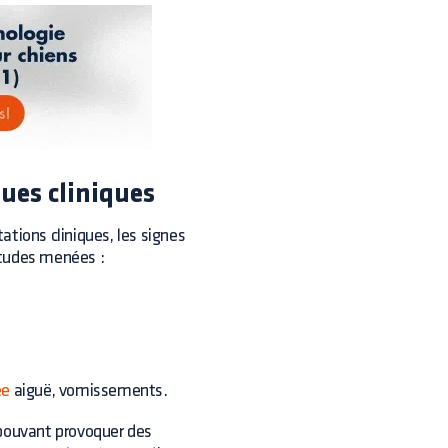
ques cliniques
tions cliniques, les signes
 études menées :
ée
aiguë, vomissements.
 pouvant provoquer des