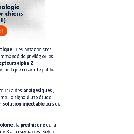
tique
. Les antagonistes
ommandé de privilégier les
epteurs alpha-2
l’indique un article publié
courir à des
analgésiques
,
mme l’a signalé une étude
n solution injectable
puis de
solone
, la
prednisone
ou la
de 8 à 10 semaines. Selon