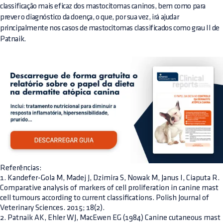
classificação mais eficaz dos mastocitomas caninos, bem como para
prever o diagnóstico da doença, o que, por sua vez, irá ajudar
principalmente nos casos de mastocitomas classificados como grau II de
Patnaik.
Referências:
1. Kandefer-Gola M, Madej J, Dzimira S, Nowak M, Janus I, Ciaputa R.
Comparative analysis of markers of cell proliferation in canine mast
cell tumours according to current classifications. Polish Journal of
Veterinary Sciences. 2015; 18(2).
2. Patnaik AK, Ehler WJ, MacEwen EG (1984) Canine cutaneous mast