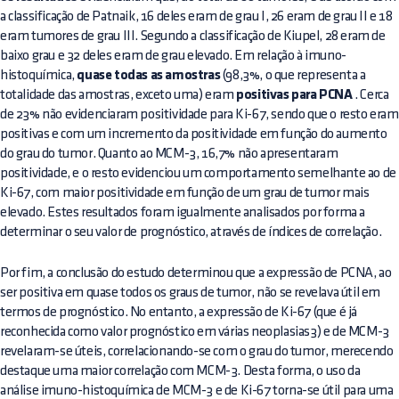
a classificação de Patnaik, 16 deles eram de grau I, 26 eram de grau II e 18
eram tumores de grau III. Segundo a classificação de Kiupel, 28 eram de
baixo grau e 32 deles eram de grau elevado. Em relação à imuno-
histoquímica,
quase todas as amostras
(98,3%, o que representa a
totalidade das amostras, exceto uma) eram
positivas para PCNA
. Cerca
de 23% não evidenciaram positividade para Ki-67, sendo que o resto eram
positivas e com um incremento da positividade em função do aumento
do grau do tumor. Quanto ao MCM-3, 16,7% não apresentaram
positividade, e o resto evidenciou um comportamento semelhante ao de
Ki-67, com maior positividade em função de um grau de tumor mais
elevado. Estes resultados foram igualmente analisados por forma a
determinar o seu valor de prognóstico, através de índices de correlação.
Por fim, a conclusão do estudo determinou que a expressão de PCNA, ao
ser positiva em quase todos os graus de tumor, não se revelava útil em
termos de prognóstico. No entanto, a expressão de Ki-67 (que é já
reconhecida como valor prognóstico em várias neoplasias3) e de MCM-3
revelaram-se úteis, correlacionando-se com o grau do tumor, merecendo
destaque uma maior correlação com MCM-3. Desta forma, o uso da
análise imuno-histoquímica de MCM-3 e de Ki-67 torna-se útil para uma