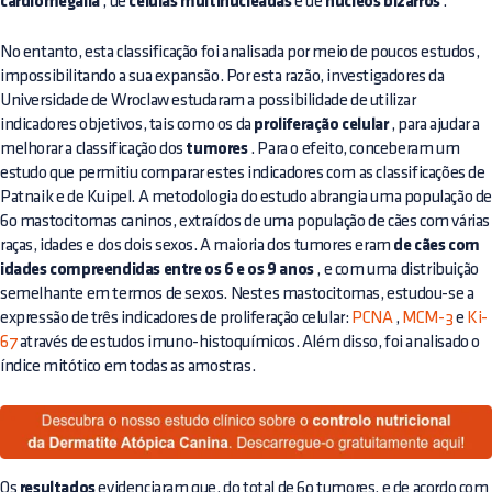
cardiomegalia
, de
células multinucleadas
e de
núcleos bizarros
.
No entanto, esta classificação foi analisada por meio de poucos estudos,
impossibilitando a sua expansão. Por esta razão, investigadores da
Universidade de Wroclaw estudaram a possibilidade de utilizar
indicadores objetivos, tais como os da
proliferação celular
, para ajudar a
melhorar a classificação dos
tumores
. Para o efeito, conceberam um
estudo que permitiu comparar estes indicadores com as classificações de
Patnaik e de Kuipel. A metodologia do estudo abrangia uma população d
60 mastocitomas caninos, extraídos de uma população de cães com várias
raças, idades e dos dois sexos. A maioria dos tumores eram
de cães com
idades compreendidas entre os 6 e os 9 anos
, e com uma distribuição
semelhante em termos de sexos. Nestes mastocitomas, estudou-se a
expressão de três indicadores de proliferação celular:
PCNA
,
MCM-3
e
Ki-
67
através de estudos imuno-histoquímicos. Além disso, foi analisado o
índice mitótico em todas as amostras.
Os
resultados
evidenciaram que, do total de 60 tumores, e de acordo com