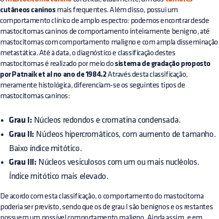
cutâneos caninos
mais frequentes. Além disso, possui um
comportamento clínico de amplo espectro: podemos encontrar desde
mastocitomas caninos de comportamento inteiramente benigno, até
mastocitomas com comportamento maligno e com ampla disseminação
metastática. Até à data, o diagnóstico e classificação destes
mastocitomas é realizado por meio do
sistema de gradação proposto
por Patnaik et al no ano de 1984.2
Através desta classificação,
meramente histológica, diferenciam-se os seguintes tipos de
mastocitomas caninos:
Grau I:
Núcleos redondos e cromatina condensada.
Grau II:
Núcleos hipercromáticos, com aumento de tamanho.
Baixo índice mitótico.
Grau III:
Núcleos vesiculosos com um ou mais nucléolos.
Índice mitótico mais elevado.
De acordo com esta classificação, o comportamento do mastocitoma
poderia ser previsto, sendo que os de grau I são benignos e os restantes
possuem um possível comportamento maligno. Ainda assim, e em