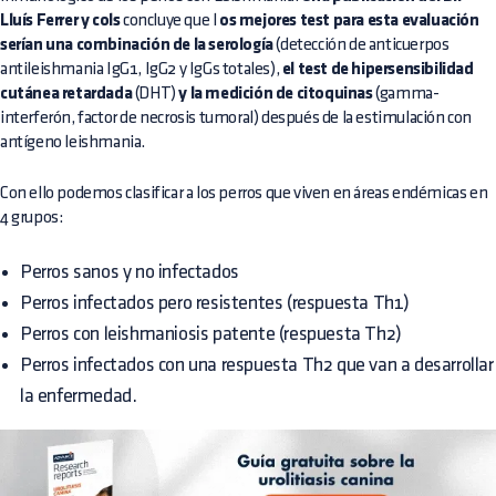
Lluís Ferrer y cols
concluye que l
os mejores test para esta evaluación
serían una combinación de la serología
(detección de anticuerpos
antileishmania IgG1, IgG2 y IgGs totales),
el test de hipersensibilidad
cutánea retardada
(DHT)
y la medición de citoquinas
(gamma-
interferón, factor de necrosis tumoral) después de la estimulación con
antígeno leishmania.
Con ello podemos clasificar a los perros que viven en áreas endémicas en
4 grupos:
Perros sanos y no infectados
Perros infectados pero resistentes (respuesta Th1)
Perros con leishmaniosis patente (respuesta Th2)
Perros infectados con una respuesta Th2 que van a desarrollar
la enfermedad.