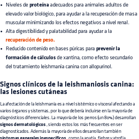
Niveles de
proteína
adecuados para animales adultos de
elevado valor biológico, para ayudar a la recuperación de masa
muscular minimizando los efectos negativos a nivel renal.
Alta digestibilidad y palatabilidad para ayudar a la
recuperación de peso.
Reducido contenido en bases púricas para
prevenir la
formación de cálculos
de xantina, como efecto secundario
del tratamiento leishmania canina con allopurinol.
Signos clínicos de la leishmaniosis canina:
las lesiones cutáneas
La afectación de la leishmania es a nivel sistémico o visceral afectando a
varios órganos y sistemas, por lo que debería incluirse en la mayoría de
diagnósticos diferenciales. La mayoría de los perros (un 80%) desarrollan
signos dermatológicos
, siendo estos los más frecuentes en ser
diagnosticados. Además la mayoría de ellos desarrollan también
síntomas generales inespecíficos
, como la apatía, fiebre y atrofia