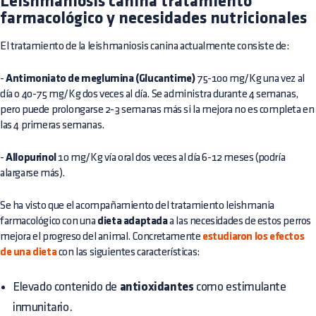
Leishmaniosis canina tratamiento
farmacológico y necesidades nutricionales
El tratamiento de la leishmaniosis canina actualmente consiste de:
-
Antimoniato de meglumina (Glucantime)
75-100 mg/Kg una vez al
día o 40-75 mg/Kg dos veces al día. Se administra durante 4 semanas,
pero puede prolongarse 2-3 semanas más si la mejora no es completa en
las 4 primeras semanas.
-
Allopurinol
10 mg/Kg vía oral dos veces al día 6-12 meses (podría
alargarse más).
Se ha visto que el acompañamiento del tratamiento leishmania
farmacológico con una
dieta adaptada
a las necesidades de estos perros
mejora el progreso del animal. Concretamente
estudiaron los efectos
de una dieta
con las siguientes características:
Elevado contenido de
antioxidantes
como estimulante
inmunitario.