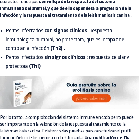
que estos fenotipos
son reflejo de la respuesta del sistema
inmunitario del animal, y que de ella dependerá la progresión de la
infección y la respuesta al tratamiento de la leishmaniosis canina
:
Perros infectados
con signos clínicos
: respuesta
inmunológica humoral, no protectora, que es incapaz de
controlar la infección
(Th2)
.
Perros infectados
sin signos clínicos
: respuesta celular y
protectora
(Th1)
.
Por lo tanto, la comprobación del sistema inmune en cada perro puede
ser importante en la valoración de la respuesta al tratamiento de la
leishmaniosis canina. Existen varias pruebas para caracterizar el perfil
inmunológico de los perros con Leishmania.
Una publicación del Dr.