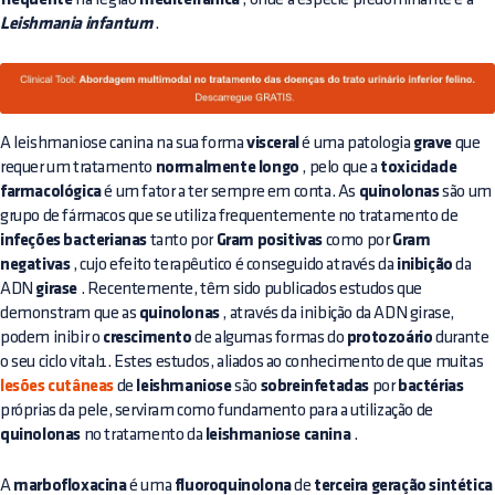
frequente
mediterrânica
Leishmania infantum
.
A leishmaniose canina na sua forma
visceral
é uma patologia
grave
que
requer um tratamento
normalmente longo
, pelo que a
toxicidade
farmacológica
é um fator a ter sempre em conta. As
quinolonas
são um
grupo de fármacos que se utiliza frequentemente no tratamento de
infeções bacterianas
tanto por
Gram positivas
como por
Gram
negativas
, cujo efeito terapêutico é conseguido através da
inibição
da
ADN
girase
. Recentemente, têm sido publicados estudos que
demonstram que as
quinolonas
, através da inibição da ADN girase,
podem inibir o
crescimento
de algumas formas do
protozoário
durante
o seu ciclo vital1. Estes estudos, aliados ao conhecimento de que muitas
lesões cutâneas
de
leishmaniose
são
sobreinfetadas
por
bactérias
próprias da pele, serviram como fundamento para a utilização de
quinolonas
no tratamento da
leishmaniose canina
.
A
marbofloxacina
é uma
fluoroquinolona
de
terceira geração sintética