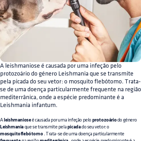
A leishmaniose é causada por uma infeção pelo
protozoário do género Leishmania que se transmite
pela picada do seu vetor: o mosquito flebótomo. Trata-
se de uma doença particularmente frequente na região
mediterrânica, onde a espécie predominante é a
Leishmania infantum.
A
leishmaniose
é causada por uma infeção pelo
protozoário
do género
Leishmania
que se transmite pela
picada
do seu vetor: o
mosquitoflebótomo
. Trata-se de uma doença particularmente
na região
, onde a espécie predominante é a