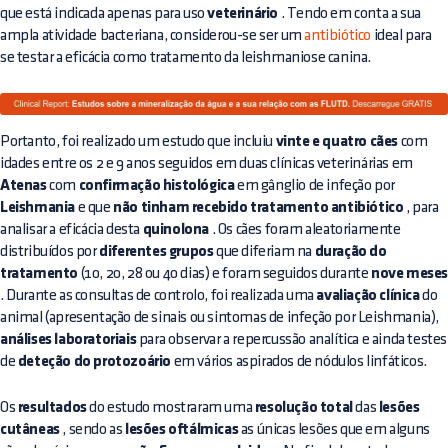
que está indicada apenas para uso
veterinário
. Tendo em conta a sua
ampla atividade bacteriana, considerou-se ser um
antibiótico
ideal para
se testar a eficácia como tratamento da leishmaniose canina.
Portanto, foi realizado um estudo que incluiu
vinte e quatro cães
com
idades entre os 2 e 9 anos seguidos em duas clínicas veterinárias em
Atenas
com
confirmação histológica
em gânglio de infeção por
Leishmania
e que
não tinham recebido tratamento antibiótico
, para
analisar a eficácia desta
quinolona
. Os cães foram aleatoriamente
distribuídos por
diferentes grupos
que diferiam na
duração do
tratamento
(10, 20, 28 ou 40 dias) e foram seguidos durante
nove meses
. Durante as consultas de controlo, foi realizada uma
avaliação clínica
do
animal (apresentação de sinais ou sintomas de infeção por Leishmania),
análises laboratoriais
para observar a repercussão analítica e ainda testes
de
deteção do protozoário
em vários aspirados de nódulos linfáticos.
Os
resultados
do estudo mostraram uma
resolução total
das
lesões
cutâneas
, sendo as
lesões oftálmicas
as únicas lesões que em alguns