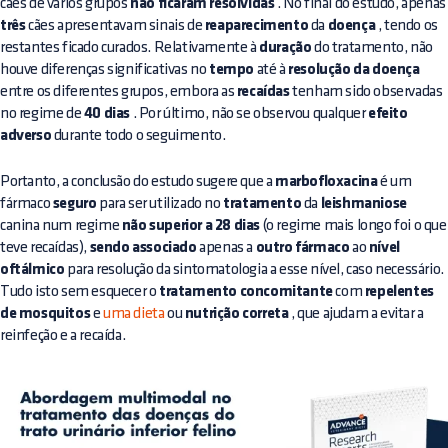
cães de vários grupos
não ficaram resolvidas
. No final do estudo, apenas
três
cães apresentavam sinais de
reaparecimento
da
doença
, tendo os
restantes ficado curados. Relativamente à
duração
do tratamento, não
houve diferenças significativas no
tempo
até à
resolução da doença
entre os diferentes grupos, embora as
recaídas
tenham sido observadas
no regime de
40 dias
. Por último, não se observou qualquer
efeito
adverso
durante todo o seguimento.
Portanto, a conclusão do estudo sugere que a
marbofloxacina
é um
fármaco
seguro
para ser utilizado no
tratamento
da
leishmaniose
canina num regime
não superior a 28 dias
(o regime mais longo foi o que
teve recaídas),
sendo associado
apenas a
outro fármaco
ao
nível
oftálmico
para resolução da sintomatologia a esse nível, caso necessário.
Tudo isto sem esquecer o
tratamento concomitante
com
repelentes
de mosquitos
e
uma dieta
ou
nutrição correta
, que ajudam a evitar a
reinfeção e a recaída.