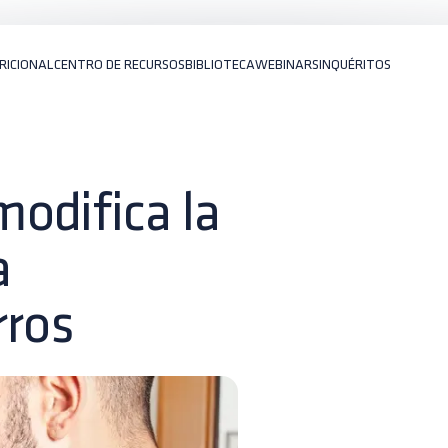
RICIONAL
CENTRO DE RECURSOS
BIBLIOTECA
WEBINARS
INQUÉRITOS
odifica la
a
rros