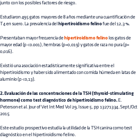
junto con los posibles factores de riesgo.
Estudiaron 495 gatos mayores de 8 años mediante una cuantificación de
T4 en suero. La prevalencia del
hipertiroidismo felino
fue del 12,3 %.
Presentaban mayor frecuencia de
hipertiroidismo felino
los gatos de
mayor edad (p <0.001), hembras (p=0,019) y gatos de raza no pura (p=
0,016).
Existió una asociación estadísticamente significativa entre el
hipertiroidismo y haber sido alimentado con comida húmeda en latas de
aluminio (p <0,13).
2. Evaluación de las concentraciones de la TSH (thyroid-stimulating
hormone) como test diagnóstico de hipertiroidismo felino.
E.
Peterson et al. Jour of Vet Int Med Vol 29, Issue 5, pp 13271334, Sept/Oct
2015
Este estudio prospectivo estudia la utilidad de la TSH canina como test
diagnóstico en el hipertiroidismo felino.