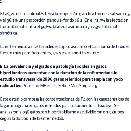
95
El 98,7% de los animales tenía la proporción glándula tiroides-salivar >1,5
y el 96,1% una proporción glándula-fondo >6,1. En el 31,7% la afectación
fue unilateral contra el 50,6% bilateral asimétrica y 12,3% bilateral
simétrica.
La enfermedad a nivel tiroideo ectópico así como el carcinoma de tiroides
fueron muy poco frecuentes, 4% y 2% respectivamente.
5. La prevalencia y el grado de patología tiroidea en gatos
hipertiorideos aumentan con la duración de la enfermedad: Un
estudio transversal de 2096 gatos referidos para terapia con yodo
radioactivo
Peterson ME et al. J Feline Med Surg 2015
Este estudio compara las concentraciones de T4 con las características de
la gammagrafía en gatos referidos para tratamiento radioactivo. Se
analizaron 2.096 gatos con hipertiroidismo y se dividieron en 5 grupos
según la duración de la enfermedad.