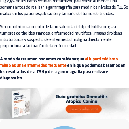
El 47,5% de los gatos recibían metamizol, parándose al menos una
semana antes de realizar la gammagrafía para medir los niveles de T4. Se
evaluaron los patrones, ubicación y tamaño del tumor de tiroides.
Se encontró un aumento de la prevalencia de hipertiroidismo grave,
tumores de tiroides grandes, enfermedad multifocal, masas tiroideas
intratorácicas y sospecha de enfermedad maligna directamente
proporcional a la duración de la enfermedad.
A modo de resumen podemos considerar que
el hipertiroidismo
felino es una enfermedad frecuente
en la que podemos basarnos en
los resultados de la TSH y de la gammagrafía para realizar el
diagnóstico.