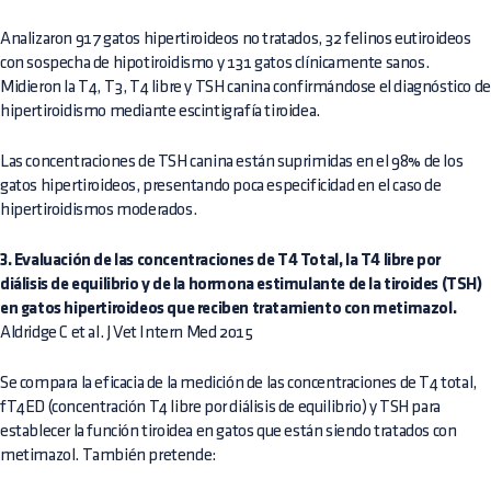
Analizaron 917 gatos hipertiroideos no tratados, 32 felinos eutiroideos
con sospecha de hipotiroidismo y 131 gatos clínicamente sanos.
Midieron la T4, T3, T4 libre y TSH canina confirmándose el diagnóstico de
hipertiroidismo mediante escintigrafía tiroidea.
Las concentraciones de TSH canina están suprimidas en el 98% de los
gatos hipertiroideos, presentando poca especificidad en el caso de
hipertiroidismos moderados.
3. Evaluación de las concentraciones de T4 Total, la T4 libre por
diálisis de equilibrio y de la hormona estimulante de la tiroides (TSH)
en gatos hipertiroideos que reciben tratamiento con metimazol.
Aldridge C et al. J Vet Intern Med 2015
Se compara la eficacia de la medición de las concentraciones de T4 total,
fT4ED (concentración T4 libre por diálisis de equilibrio) y TSH para
establecer la función tiroidea en gatos que están siendo tratados con
metimazol. También pretende: