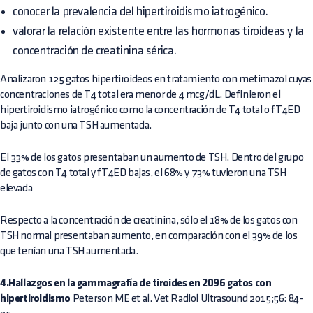
conocer la prevalencia del hipertiroidismo iatrogénico.
valorar la relación existente entre las hormonas tiroideas y la
concentración de creatinina sérica.
Analizaron 125 gatos hipertiroideos en tratamiento con metimazol cuyas
concentraciones de T4 total era menor de 4 mcg/dL. Definieron el
hipertiroidismo iatrogénico como la concentración de T4 total o fT4ED
baja junto con una TSH aumentada.
El 33% de los gatos presentaban un aumento de TSH. Dentro del grupo
de gatos con T4 total y fT4ED bajas, el 68% y 73% tuvieron una TSH
elevada
Respecto a la concentración de creatinina, sólo el 18% de los gatos con
TSH normal presentaban aumento, en comparación con el 39% de los
que tenían una TSH aumentada.
4.Hallazgos en la gammagrafía de tiroides en 2096 gatos con
hipertiroidismo
Peterson ME et al. Vet Radiol Ultrasound 2015;56: 84-