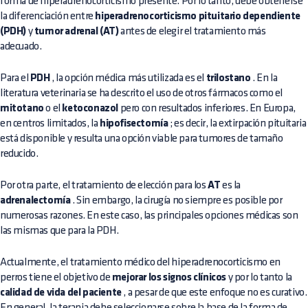
forma de hiperadrenocorticismo presente. Por lo tanto, debe obtenerse
la diferenciación entre
hiperadrenocorticismo pituitario dependiente
(PDH)
y
tumor adrenal (AT)
antes de elegir el tratamiento más
adecuado.
Para el
PDH
, la opción médica más utilizada es el
trilostano
. En la
literatura veterinaria se ha descrito el uso de otros fármacos como el
mitotano
o el
ketoconazol
pero con resultados inferiores. En Europa,
en centros limitados, la
hipofisectomía
; es decir, la extirpación pituitaria
está disponible y resulta una opción viable para tumores de tamaño
reducido.
Por otra parte, el tratamiento de elección para los
AT
es la
adrenalectomía
. Sin embargo, la cirugía no siempre es posible por
numerosas razones. En este caso, las principales opciones médicas son
las mismas que para la PDH.
Actualmente, el tratamiento médico del hiperadrenocorticismo en
perros tiene el objetivo de
mejorar los signos clínicos
y por lo tanto la
calidad de vida del paciente
, a pesar de que este enfoque no es curativo.
En general, la terapia debe seleccionarse sobre la base de la forma de