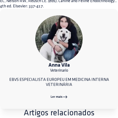
EC, Nelson RW, Reusch CE. (eds). Canine and Feline Endocrinology..
4th ed. Elsevier: 337-417.
Anna Vila
Veterinario
EBVS ESPECIALISTA EUROPEU EM MEDICINA INTERNA
VETERINÁRIA
Ler mais
Artigos relacionados