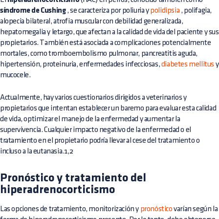
síndrome de Cushing
, se caracteriza por poliuria y
polidipsia
, polifagia,
alopecia bilateral, atrofia muscular con debilidad generalizada,
hepatomegalia y letargo, que afectan a la calidad de vida del paciente y sus
propietarios. También está asociada a complicaciones potencialmente
mortales, como tromboembolismo pulmonar, pancreatitis aguda,
hipertensión, proteinuria, enfermedades infecciosas,
diabetes mellitus
y
mucocele.
Actualmente, hay varios cuestionarios dirigidos a veterinarios y
propietarios que intentan establecer un baremo para evaluar esta calidad
de vida, optimizar el manejo de la enfermedad y aumentar la
supervivencia. Cualquier impacto negativo de la enfermedad o el
tratamiento en el propietario podría llevar al cese del tratamiento o
incluso a la eutanasia.1,2
Pronóstico y tratamiento del
hiperadrenocorticismo
Las opciones de tratamiento, monitorización y
pronóstico
varían según la