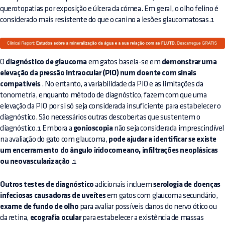
querotopatias por exposição e úlcera da córnea. Em geral, o olho felino é
considerado mais resistente do que o canino a lesões glaucomatosas.1
O
diagnóstico de glaucoma
em gatos baseia-se em
demonstrar uma
elevação da pressão intraocular (PIO) num doente com sinais
compatíveis
. No entanto, a variabilidade da PIO e as limitações da
tonometria, enquanto método de diagnóstico, fazem com que uma
elevação da PIO por si só seja considerada insuficiente para estabelecer o
diagnóstico. São necessários outras descobertas que sustentem o
diagnóstico.1 Embora a
gonioscopia
não seja considerada imprescindível
na avaliação do gato com glaucoma,
pode ajudar a identificar se existe
um encerramento do ângulo iridocorneano, infiltrações neoplásicas
ou neovascularização
.1
Outros testes de diagnóstico
adicionais incluem
serologia de doenças
infeciosas causadoras de uveítes
em gatos com glaucoma secundário,
exame de fundo de olho
para avaliar possíveis danos do nervo ótico ou
da retina,
ecografia ocular
para estabelecer a existência de massas