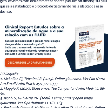
gato, devemos considerar remeter o doente para um oftalmologista para
que seja estabelecido o protocolo de tratamento mais adaptado a esse
doente.
Bibliografia
1. McLellan GJ, Teixeira LB. (2015). Feline glaucoma. Vet Clin North
Am Small Anim Pract; 45:1307-1333.
2. Maggio F. (2015). Glaucomas. Top Companion Anim Med; 30: 86-
96.
3. Jacobi S, Dubielzig RR. (2008). Feline primary open angle
glaucoma. Vet Ophthalmol; 11:162-165.
4. Beckwith-Cohen B, Hoffman A, McLellan GJ, et al. (2019). Feline