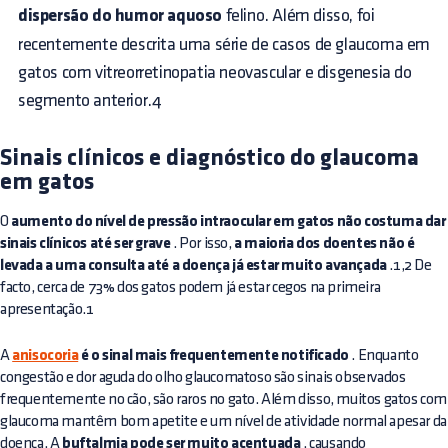
dispersão do humor aquoso
felino. Além disso, foi
recentemente descrita uma série de casos de glaucoma em
gatos com vitreorretinopatia neovascular e disgenesia do
segmento anterior.4
Sinais clínicos e diagnóstico do glaucoma
em gatos
O
aumento do nível de pressão intraocular em gatos não costuma dar
sinais clínicos até ser grave
. Por isso,
a maioria dos doentes não é
levada a uma consulta até a doença já estar muito avançada
.1,2 De
facto, cerca de 73% dos gatos podem já estar cegos na primeira
apresentação.1
A
anisocoria
é o sinal mais frequentemente notificado
. Enquanto
congestão e dor aguda do olho glaucomatoso são sinais observados
frequentemente no cão, são raros no gato. Além disso, muitos gatos com
glaucoma mantêm bom apetite e um nível de atividade normal apesar da
doença. A
buftalmia pode ser muito acentuada
, causando