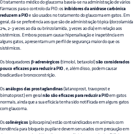
O tratamento médico do glaucoma baseia-se na administração de vários
fármacos para o controlo da PIO: os
inibidores da anidrase carbónica
reduzem a PIO
e são usados no tratamento do glaucoma em gatos. Em
geral, dá-se preferência aos que são de administração tópica (dorzolamida
2%, 2-3 vezes ao dia ou brinzolamida, 3 vezes ao dia) em relação aos
sistémicos. Embora possam causar hipersalivação e inapetência em
alguns gatos, apresentam um perfil de segurança maior do que os
sistémicos.
Os bloqueadores
β-adrenérgicos
(timolol, betaxolol)
são considerados
pouco eficazes para reduzir a PIO
, e, além disso, podem causar
bradicardia e broncoconstrição.
Os
análogos das prostaglandinas
(latanoprost, travoprost e
bimatoprost) em geral
não são eficazes para reduzir a PIO
em gatos
normais, ainda que a sua eficácia tenha sido notificada em alguns gatos
com glaucoma.
Os
colinérgicos
(pilocarpina) estão contraindicados em animais com
tendência para bloqueio pupilar e devem ser usados com precaução em