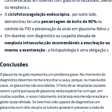
contraindicadas em doentes com glaucoma secundário, uveíte
ou neoplasia.1
A
ciclofotocoagulação endoscópica
, por outro lado,
demonstrou ter uma
percentagem de êxito de 90%
no
controlo da PIO e preservação da visão em glaucoma felino.2
Em doentes com diagnóstico ou suspeita elevada de
neoplasia intraocular,são recomendáveis a enucleação ou
mesmo a exenteração
; a histopatologia é uma obrigação.1
Conclusões
O glaucoma no gato representa um problema grave. No momento do
diagnóstico devemos tentar encontrar a causa, porque, na maioria dos
casos, os glaucomas são secundários. O facto de as neoplasias oculares
serem a principal causa de glaucoma nesta espécie faz com que, em
muitas ocasiões, o nosso tratamento inicial seja recomendar enuclear o
globo ocular afetado. Se tivermos sido capazes de diagnosticar um
glaucoma num olho visual e os tutores quiserem preservar a visão do