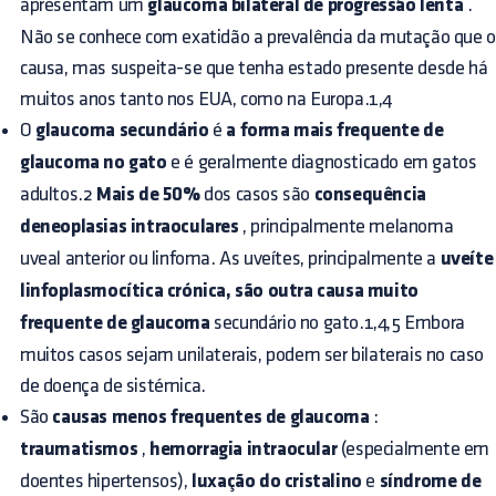
apresentam um
glaucoma bilateral de progressão lenta
.
Não se conhece com exatidão a prevalência da mutação que o
causa, mas suspeita-se que tenha estado presente desde há
muitos anos tanto nos EUA, como na Europa.1,4
O
glaucoma secundário
é
a forma mais frequente de
glaucoma no gato
e é geralmente diagnosticado em gatos
adultos.2
Mais de 50%
dos casos são
consequência
deneoplasias intraoculares
, principalmente melanoma
uveal anterior ou linfoma. As uveítes, principalmente a
uveíte
linfoplasmocítica crónica, são outra causa muito
frequente de glaucoma
secundário no gato.1,4,5 Embora
muitos casos sejam unilaterais, podem ser bilaterais no caso
de doença de sistémica.
São
causas menos frequentes de glaucoma
:
traumatismos
,
hemorragia intraocular
(especialmente em
doentes hipertensos),
luxação do cristalino
e
síndrome de