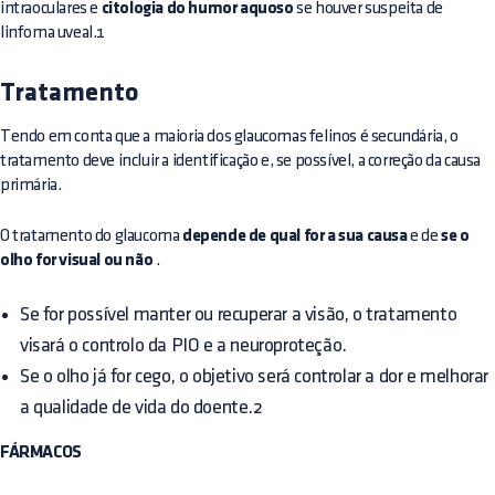
intraoculares e
citologia do humor aquoso
se houver suspeita de
linfoma uveal.1
Tratamento
Tendo em conta que a maioria dos glaucomas felinos é secundária, o
tratamento deve incluir a identificação e, se possível, a correção da causa
primária.
O tratamento do glaucoma
depende de qual for a sua causa
e de
se o
olho for visual ou não
.
Se for possível manter ou recuperar a visão, o tratamento
visará o controlo da PIO e a neuroproteção.
Se o olho já for cego, o objetivo será controlar a dor e melhorar
a qualidade de vida do doente.2
FÁRMACOS