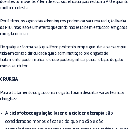
doentes com uveíte. Além disso, a sua eficácia para reduzir a PIO é quanto
muito modesta.
Por último, os agonistas adrenérgicos podem causar uma redução ligeira
da PIO, mas isso é um efeito que ainda não está bem estudado em gatos
com glaucoma.1
De qualquer forma, seja qual for o protocolo empregue, deve ser sempre
tida em conta a dificuldade que a administração prolongada do
tratamento pode implicar e o que pode significar para a relação do gato
com o seu tutor.
CIRURGIA
Para o tratamento do glaucoma no gato, foram descritas várias técnicas
cirúrgicas:
A
ciclofotocoagulação laser e a ciclocrioterapia
são
consideradas menos eficazes do que no cão e são