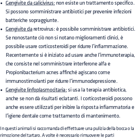
Gengivite da calicivirus:
non esiste un trattamento specifico.
Si possono somministrare antibiotici per prevenire infezioni
batteriche sopraggiunte.
Gengivite da
retrovirus: è possibile somministrare antibiotici.
Se nonostante ciò non si notano miglioramenti clinici, è
possibile usare corticosteroidi per ridurre l'infiammazione.
Recentemente si è iniziato ad usare anche l'immunoterapia,
che consiste nel somministrare interferone alfa e
Propionibacterium acnes affinché agiscano come
immunostimolanti per ridurre l'immunodepressione.
Gengivite linfoplasmocitaria:
si usa la terapia antibiotica,
anche se non dà risultati eclatanti. I corticosteroidi possono
anche essere utilizzati per inibire la risposta infiammatoria e
l'igiene dentale come trattamento di mantenimento.
In questi animali si raccomanda di effettuare una pulizia della bocca o la
rimozione del tartaro. A volte è necessario rimuovere le parti