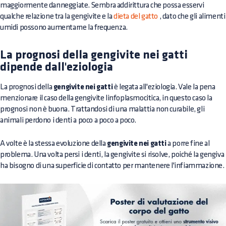
maggiormente danneggiate. Sembra addirittura che possa esservi
qualche relazione tra la gengivite e la
dieta del gatto
, dato che gli alimenti
umidi possono aumentarne la frequenza.
La prognosi della gengivite nei gatti
dipende dall'eziologia
La prognosi della
gengivite nei gatti
è legata all'eziologia. Vale la pena
menzionare il caso della gengivite linfoplasmocitica, in questo caso la
prognosi non è buona. Trattandosi di una malattia non curabile, gli
animali perdono i denti a poco a poco a poco.
A volte è la stessa evoluzione della
gengivite nei gatti
a porre fine al
problema. Una volta persi i denti, la gengivite si risolve, poiché la gengiva
ha bisogno di una superficie di contatto per mantenere l'infiammazione.