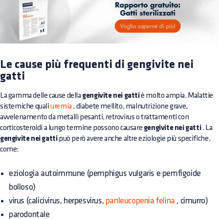
Le cause più frequenti di gengivite nei
gatti
La gamma delle cause della
gengivite nei gatti
è molto ampia. Malattie
sistemiche quali
uremia
, diabete mellito, malnutrizione grave,
avvelenamento da metalli pesanti, retrovirus o trattamenti con
corticosteroidi a lungo termine possono causare
gengivite nei gatti
. La
gengivite nei gatti
può però avere anche altre eziologie più specifiche,
come:
eziologia autoimmune (pemphigus vulgaris e pemfigoide
bolloso)
virus (calicivirus, herpesvirus,
panleucopenia felina
, cimurro)
parodontale