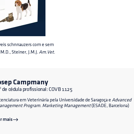
áveis schnnauzers com e sem
 M.D., Steiner, J.M.J.
Am.Vet.
osep Campmany
 de cédula profissional: COVB 1125
cenciatura em Veterinária pela Universidade de Saragoça e
Advanced
anagement Program
.
Marketing Management
(ESADE, Barcelona)
r mais