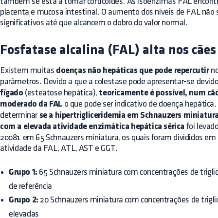
também se está a tomar corticoides. As isoenzimas FAL encontra
placenta e mucosa intestinal. O aumento dos níveis de FAL não 
significativos até que alcancem o dobro do valor normal.
Fosfatase alcalina (FAL) alta nos cães
Existem muitas
doenças não hepáticas que pode repercutir
no
parâmetros. Devido a que a colestase pode apresentar-se devid
fígado
(esteatose hepática),
teoricamente é possível, num c
moderado da FAL
o que pode ser indicativo de doença hepática.
determinar
se a hipertrigliceridemia em Schnauzers miniatur
com a elevada atividade enzimática hepática sérica
foi levad
20081 em 65 Schnauzers miniatura, os quais foram divididos em 
atividade da FAL, ATL, AST e GGT.
Grupo 1:
65 Schnauzers miniatura com concentrações de triglice
de referência
Grupo 2:
20 Schnauzers miniatura com concentrações de triglic
elevadas