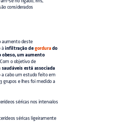
m-se no fígado, rins,
são considerados
 aumento deste
o à
infiltração de
gordura
do
ão obeso, um aumento
 Com o objetivo de
a saudáveis está associada
o a cabo um estudo feito em
3 grupos e lhes foi medido a
rídeos séricas nos intervalos
erídeos séricas ligeiramente