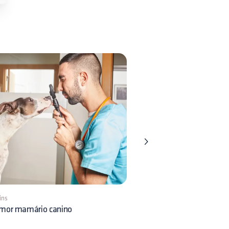
ins
1 min
mor mamário canino
Gastroenterite canina