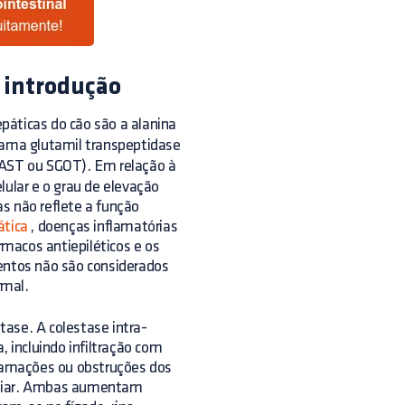
 introdução
páticas do cão são a alanina
gama glutamil transpeptidase
(AST ou SGOT). Em relação à
lar e o grau de elevação
s não reflete a função
ática
, doenças inflamatórias
macos antiepiléticos e os
ntos não são considerados
rmal.
ase. A colestase intra-
, incluindo infiltração com
flamações ou obstruções dos
 biliar. Ambas aumentam