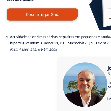
Actividade de enzimas séricas hepáticas em pequenos e saud
hipertrigliceridemia. Xenoulis, P.G., Suchodolski, J.S., Levinski,
Med. Assoc. 232, 63-67, 2008
J
Nº
Li
M
Le