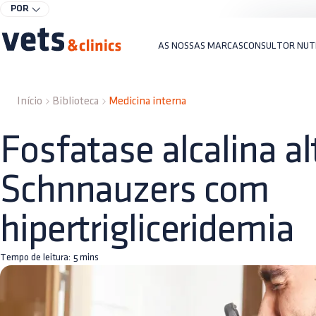
POR
AS NOSSAS MARCAS
CONSULTOR NUT
Início
Biblioteca
Medicina interna
Fosfatase alcalina a
Schnnauzers com
hipertrigliceridemia
Tempo de leitura:
5
mins