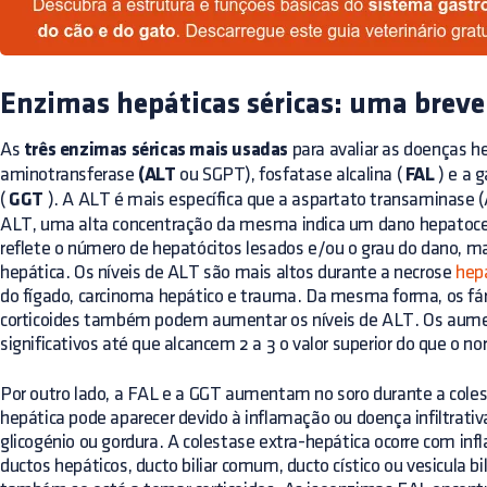
Enzimas hepáticas séricas: uma breve
As
três enzimas séricas mais usadas
para avaliar as doenças he
aminotransferase
(ALT
ou SGPT), fosfatase alcalina (
FAL
) e a 
(
GGT
). A ALT é mais específica que a aspartato transaminase 
ALT, uma alta concentração da mesma indica um dano hepatocelu
reflete o número de hepatócitos lesados e/ou o grau do dano, ma
hepática. Os níveis de ALT são mais altos durante a necrose
hep
do fígado, carcinoma hepático e trauma. Da mesma forma, os fár
corticoides também podem aumentar os níveis de ALT. Os aume
significativos até que alcancem 2 a 3 o valor superior do que o no
Por outro lado, a FAL e a GGT aumentam no soro durante a colest
hepática pode aparecer devido à inflamação ou doença infiltrativa
glicogénio ou gordura. A colestase extra-hepática ocorre com in
ductos hepáticos, ducto biliar comum, ducto cístico ou vesicula