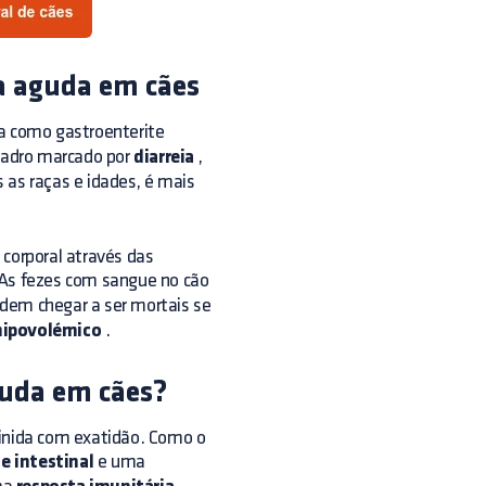
ca aguda em cães
 como gastroenterite
quadro marcado por
diarreia
,
 as raças e idades, é mais
 corporal através das
As fezes com sangue no cão
dem chegar a ser mortais se
hipovolémico
.
guda em cães?
finida com exatidão. Como o
e intestinal
e uma