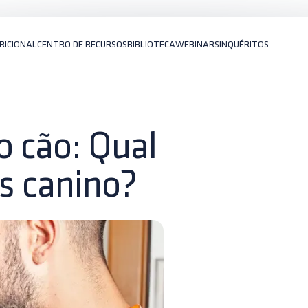
RICIONAL
CENTRO DE RECURSOS
BIBLIOTECA
WEBINARS
INQUÉRITOS
 cão: Qual
us canino?