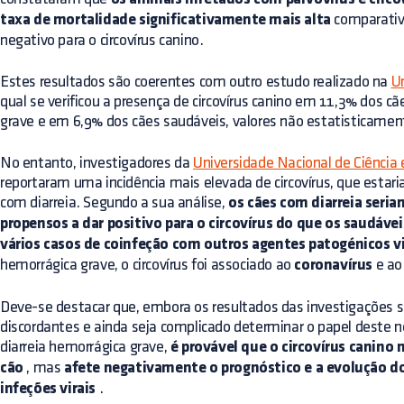
taxa de mortalidade significativamente mais alta
comparati
negativo para o circovírus canino.
Estes resultados são coerentes com outro estudo realizado na
Un
qual se verificou a presença de circovírus canino em 11,3% dos c
grave e em 6,9% dos cães saudáveis, valores não estatisticament
No entanto, investigadores da
Universidade Nacional de Ciência
reportaram uma incidência mais elevada de circovírus, que esta
com diarreia. Segundo a sua análise,
os cães com diarreia seria
propensos a dar positivo para o circovírus do que os saudávei
vários casos de coinfeção com outros agentes patogénicos vi
hemorrágica grave, o circovírus foi associado ao
coronavírus
e a
Deve-se destacar que, embora os resultados das investigações 
discordantes e ainda seja complicado determinar o papel deste 
diarreia hemorrágica grave,
é provável que o circovírus canino
cão
, mas
afete negativamente o prognóstico e a evolução d
infeções virais
.