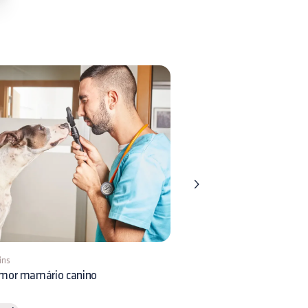
ins
1 min
mor mamário canino
Gastroenterite canina