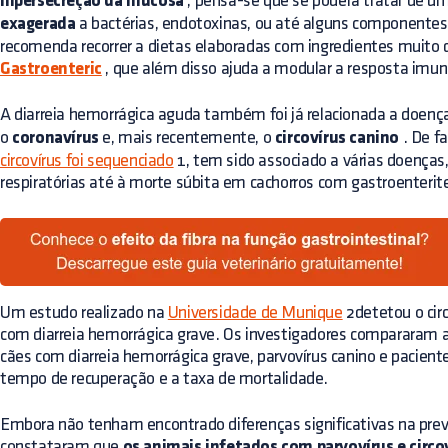
hipersecreção da mucosa
, pensa-se que se poderá tratar de 
exagerada
a bactérias, endotoxinas, ou até alguns componentes 
recomenda recorrer a dietas elaboradas com ingredientes muito 
Gastroenteric
, que além disso ajuda a modular a resposta imunit
A diarreia hemorrágica aguda também foi já relacionada a doenç
o
coronavírus
e, mais recentemente, o
circovírus canino
. De f
circovírus foi sequenciado
1, tem sido associado a várias doenças
respiratórias até à morte súbita em cachorros com gastroenterit
Um estudo realizado na
Universidade de Munique
2detetou o cir
com diarreia hemorrágica grave. Os investigadores compararam a 
cães com diarreia hemorrágica grave, parvovírus canino e pacien
tempo de recuperação e a taxa de mortalidade.
Embora não tenham encontrado diferenças significativas na preval
constataram que
os animais infetados com parvovírus e circ