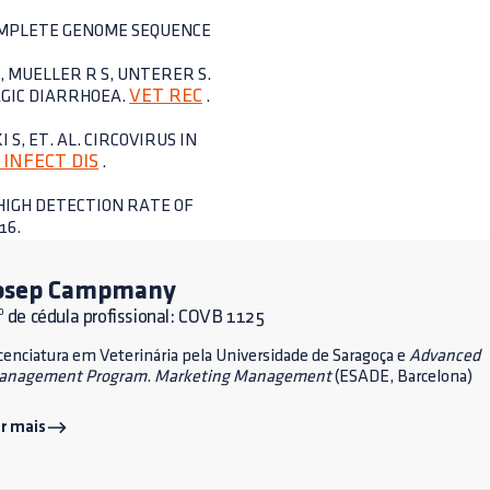
 COMPLETE GENOME SEQUENCE
, MUELLER R S, UNTERER S.
VET REC
AGIC DIARRHOEA.
.
 S, ET. AL. CIRCOVIRUS IN
INFECT DIS
.
AL. HIGH DETECTION RATE OF
16.
osep Campmany
 de cédula profissional: COVB 1125
cenciatura em Veterinária pela Universidade de Saragoça e
Advanced
anagement Program
.
Marketing Management
(ESADE, Barcelona)
r mais