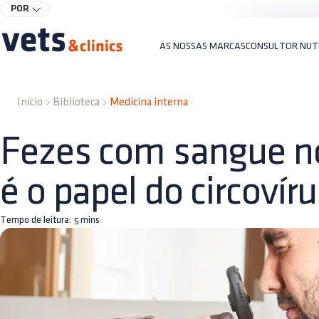
POR
AS NOSSAS MARCAS
CONSULTOR NUT
Início
Biblioteca
Medicina interna
Fezes com sangue no
é o papel do circovír
Tempo de leitura:
5
mins