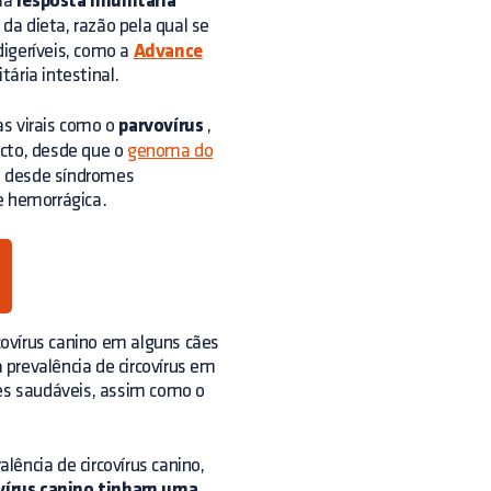
uma
resposta imunitária
da dieta, razão pela qual se
digeríveis, como a
Advance
ária intestinal.
as virais como o
parvovírus
,
acto, desde que o
genoma do
, desde síndromes
e hemorrágica.
covírus canino em alguns cães
prevalência de circovírus em
tes saudáveis, assim como o
ência de circovírus canino,
ovírus canino tinham uma