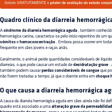
Quadro clínico da diarreia hemorrági
A
síndrome da diarreia hemorrágica aguda
, também conhecida
hemorrágica canina, caracteriza-se pelo início repentino de um 
vómitos
e
hemoconcentração
. Embora possa ocorrer em todas
frequente em cães jovens e raças anãs.
Geralmente, o animal perde quantidades consideráveis de líquido
diarreias, o que pode causar um estado de
desidratação grave
. 
também podem causar
perdas consideráveis de sangue
que po
não forem tratadas a tempo, já que o doente entra em
choque 
O que causa a diarreia hemorrágica a
A causa da diarreia hemorrágica aguda em cães ainda não foi de
quadro está associado a uma
alteração grave da permeabilidad