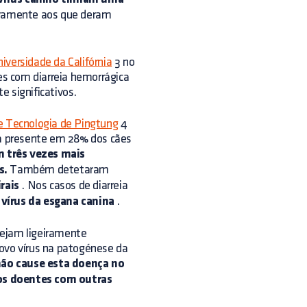
vamente aos que deram
iversidade da Califórnia
3 no
ães com diarreia hemorrágica
e significativos.
 e Tecnologia de Pingtung
4
ria presente em 28% dos cães
m três vezes mais
s.
Também detetaram
rais
. Nos casos de diarreia
o
vírus da esgana canina
.
sejam ligeiramente
novo vírus na patogénese da
 não cause esta doença no
os doentes com outras