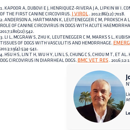
1. KAPOOR A, DUBOVI E J, HENRIQUEZ-RIVERA J A, LIPKIN W I.
J VIROL
OF THE FIRST CANINE CIRCOVIRUS.
. 2012;86(12):7018.
2. ANDERSON A, HARTMANN K, LEUTENEGGER C M, PROKSCH A L
ROLE OF CANINE CIRCOVIRUS IN DOGS WITH ACUTE HAEMORRH
2017;180(22):542.
3. LI L, MCGRAW S, ZHU K, LEUTENEGGER C M, MARKS S L, KUBISKI
EMERG 
TISSUES OF DOGS WITH VASCULITIS AND HEMORRHAGE.
2013;19(4):534-541.
4. HSU H S, LIN T H, WU H Y, LIN L S, CHUNG C S, CHIOU M T, ET 
BMC VET RES
DOG CIRCOVIRUS IN DIARRHEAL DOGS.
. 2016;12:1
J
Nº
Li
M
Le