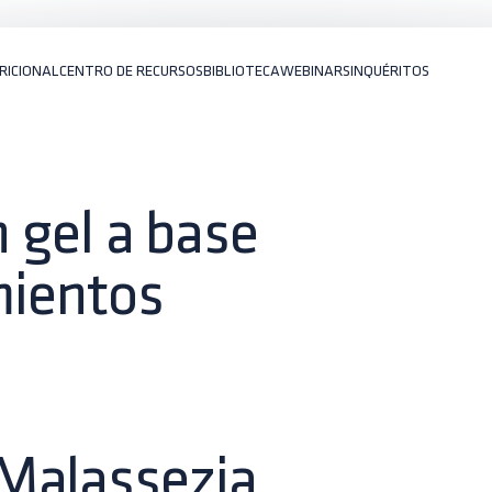
RICIONAL
CENTRO DE RECURSOS
BIBLIOTECA
WEBINARS
INQUÉRITOS
n gel a base
mientos
Malassezia