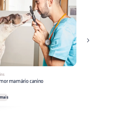
ins
1 min
mor mamário canino
Gastroenterite canina
 mais
Ler mais