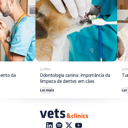
5 mins
5 m
mento da
Odontologia canina: importância da
Tu
limpeza de dentes em cães
Ler mais
Ler