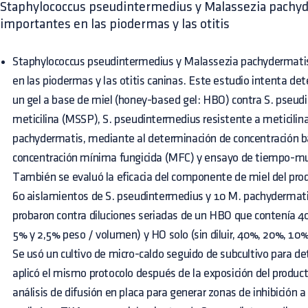
Staphylococcus pseudintermedius y Malassezia pachy
importantes en las piodermas y las otitis
Staphylococcus pseudintermedius y Malassezia pachydermati
en las piodermas y las otitis caninas. Este estudio intenta dete
un gel a base de miel (honey-based gel: HBO) contra S. pseud
meticilina (MSSP), S. pseudintermedius resistente a meticili
pachydermatis, mediante al determinación de concentración b
concentración mínima fungicida (MFC) y ensayo de tiempo-mue
También se evaluó la eficacia del componente de miel del pro
60 aislamientos de S. pseudintermedius y 10 M. pachydermati
probaron contra diluciones seriadas de un HBO que contenía 
5% y 2,5% peso / volumen) y HO solo (sin diluir, 40%, 20%, 10
Se usó un cultivo de micro-caldo seguido de subcultivo para 
aplicó el mismo protocolo después de la exposición del product
análisis de difusión en placa para generar zonas de inhibición 