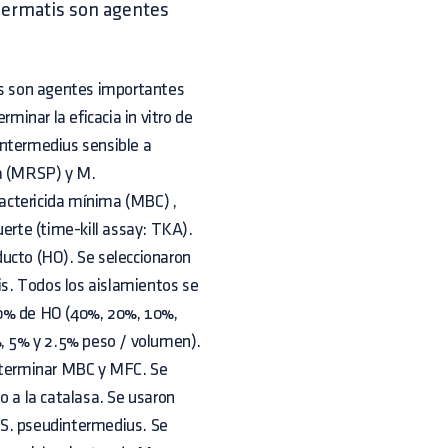
dermatis son agentes
s son agentes importantes
rminar la eficacia in vitro de
intermedius sensible a
na (MRSP) y M.
actericida mínima (MBC) ,
rte (time-kill assay: TKA).
ducto (HO). Se seleccionaron
s. Todos los aislamientos se
40% de HO (40%, 20%, 10%,
%, 5% y 2.5% peso / volumen).
determinar MBC y MFC. Se
o a la catalasa. Se usaron
a S. pseudintermedius. Se