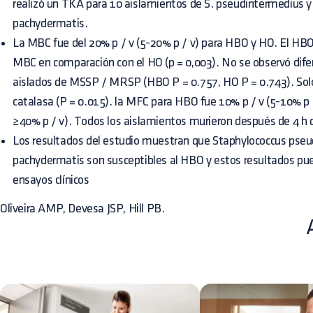
realizó un TKA para 10 aislamientos de S. pseudintermedius y
pachydermatis.
La MBC fue del 20% p / v (5-20% p / v) para HBO y HO. El HBO
MBC en comparación con el HO (p = 0,003). No se observó difer
aislados de MSSP / MRSP (HBO P = 0.757, HO P = 0.743). Solo
catalasa (P = 0.015). la MFC para HBO fue 10% p / v (5-10% p /
≥40% p / v). Todos los aislamientos murieron después de 4 h 
Los resultados del estudio muestran que Staphylococcus pse
pachydermatis son susceptibles al HBO y estos resultados pu
ensayos clínicos
Oliveira AMP, Devesa JSP, Hill PB.