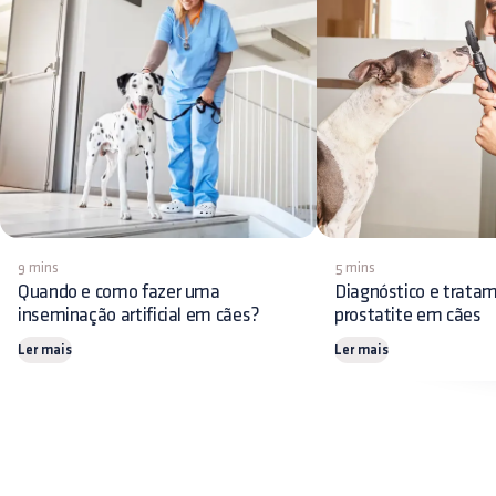
9 mins
5 mins
Quando e como fazer uma
Diagnóstico e trata
inseminação artificial em cães?
prostatite em cães
Ler mais
Ler mais