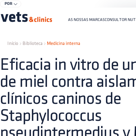
POR
AS NOSSAS MARCAS
CONSULTOR NUT
Início
Biblioteca
Medicina interna
Eficacia in vitro de u
de miel contra aisla
clínicos caninos de
Staphylococcus
pseudintermedius y 