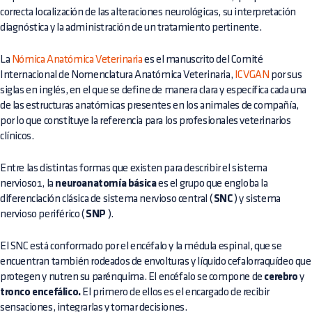
correcta localización de las alteraciones neurológicas, su interpretación
diagnóstica y la administración de un tratamiento pertinente.
La
Nómica Anatómica Veterinaria
es el manuscrito del Comité
Internacional de Nomenclatura Anatómica Veterinaria,
ICVGAN
por sus
siglas en inglés, en el que se define de manera clara y específica cada una
de las estructuras anatómicas presentes en los animales de compañía,
por lo que constituye la referencia para los profesionales veterinarios
clínicos.
Entre las distintas formas que existen para describir el sistema
nervioso1, la
neuroanatomía básica
es el grupo que engloba la
diferenciación clásica de sistema nervioso central (
SNC
) y sistema
nervioso periférico (
SNP
).
El SNC está conformado por el encéfalo y la médula espinal, que se
encuentran también rodeados de envolturas y líquido cefalorraquídeo que
protegen y nutren su parénquima. El encéfalo se compone de
cerebro
y
tronco encefálico.
El primero de ellos es el encargado de recibir
sensaciones, integrarlas y tomar decisiones.