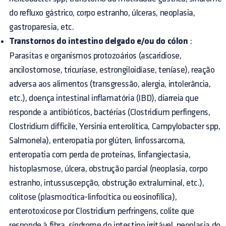
do refluxo gástrico, corpo estranho, úlceras, neoplasia,
gastroparesia, etc.
Transtornos do intestino delgado e/ou do cólon
:
Parasitas e organismos protozoários (ascaridiose,
ancilostomose, tricuríase, estrongiloidíase, teníase), reação
adversa aos alimentos (transgressão, alergia, intolerância,
etc.), doença intestinal inflamatória (IBD), diarreia que
responde a antibióticos, bactérias (Clostridium perfingens,
Clostridium difficile, Yersinia enterolítica, Campylobacter spp,
Salmonela), enteropatia por glúten, linfossarcoma,
enteropatia com perda de proteínas, linfangiectasia,
histoplasmose, úlcera, obstrução parcial (neoplasia, corpo
estranho, intussuscepção, obstrução extraluminal, etc.),
colitose (plasmocítica-linfocítica ou eosinofílica),
enterotoxicose por Clostridium perfringens, colite que
responde à fibra, síndrome do intestino irritável, neoplasia do