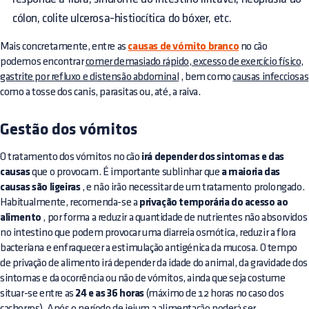
cólon, colite ulcerosa-histiocítica do bóxer, etc.
Mais concretamente, entre as
causas de vómito branco
no cão
podemos encontrar
comer demasiado rápido, excesso de exercício físico,
gastrite por refluxo e distensão abdominal
, bem como
causas infecciosas
como a tosse dos canis, parasitas ou, até, a raiva.
Gestão dos vómitos
O tratamento dos vómitos no cão
irá depender dos sintomas e das
causas
que o provocam. É importante sublinhar que
a maioria das
causas são ligeiras
, e não irão necessitar de um tratamento prolongado.
Habitualmente, recomenda-se a
privação temporária do acesso ao
alimento
, por forma a reduzir a quantidade de nutrientes não absorvidos
no intestino que podem provocar uma diarreia osmótica, reduzir a flora
bacteriana e enfraquecer a estimulação antigénica da mucosa. O tempo
de privação de alimento irá depender da idade do animal, da gravidade dos
sintomas e da ocorrência ou não de vómitos, ainda que seja costume
situar-se entre as
24 e as 36 horas
(máximo de 12 horas no caso dos
cachorros). Após o período de jejum a alimentação poderá ser