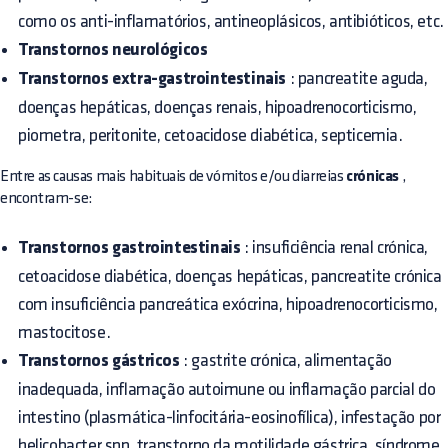
como os anti-inflamatórios, antineoplásicos, antibióticos, etc.
Transtornos neurológicos
Transtornos extra-gastrointestinais
: pancreatite aguda,
doenças hepáticas, doenças renais, hipoadrenocorticismo,
piometra, peritonite, cetoacidose diabética, septicemia.
Entre as causas mais habituais de vómitos e/ou diarreias
crónicas
,
encontram-se:
Transtornos gastrointestinais
: insuficiência renal crónica,
cetoacidose diabética, doenças hepáticas, pancreatite crónica
com insuficiência pancreática exócrina, hipoadrenocorticismo,
mastocitose.
Transtornos gástricos
: gastrite crónica, alimentação
inadequada, inflamação autoimune ou inflamação parcial do
intestino (plasmática-linfocitária-eosinofílica), infestação por
helicobacter spp, transtorno da motilidade gástrica, síndrome