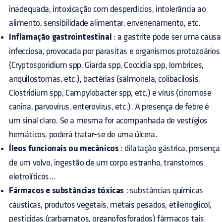
inadequada, intoxicação com desperdícios, intolerância ao
alimento, sensibilidade alimentar, envenenamento, etc.
Inflamação gastrointestinal
: a gastrite pode ser uma causa
infecciosa, provocada por parasitas e organismos protozoários
(Cryptosporidium spp, Giarda spp, Coccidia spp, lombrices,
anquilostomas, etc.), bactérias (salmonela, colibacilosis,
Clostridium spp, Campylobacter spp, etc.) e vírus (cinomose
canina, parvovírus, enterovírus, etc.). A presença de febre é
um sinal claro. Se a mesma for acompanhada de vestígios
hemáticos, poderá tratar-se de uma úlcera.
Íleos funcionais ou mecânicos
: dilatação gástrica, presença
de um volvo, ingestão de um corpo estranho, transtornos
eletrolíticos...
Fármacos e substâncias tóxicas
: substâncias químicas
cáusticas, produtos vegetais, metais pesados, etilenoglicol,
pesticidas (carbamatos, organofosforados) fármacos tais