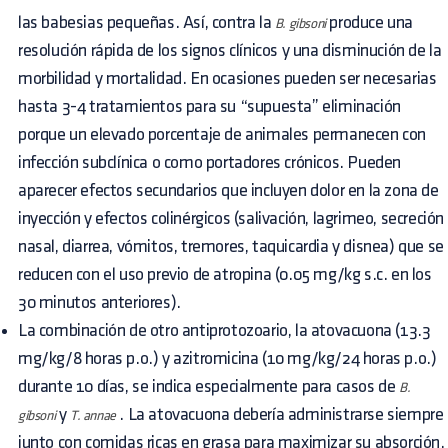
las babesias pequeñas. Así, contra la
produce una
B. gibsoni
resolución rápida de los signos clínicos y una disminución de la
morbilidad y mortalidad. En ocasiones pueden ser necesarias
hasta 3-4 tratamientos para su “supuesta” eliminación
porque un elevado porcentaje de animales permanecen con
infección subclínica o como portadores crónicos. Pueden
aparecer efectos secundarios que incluyen dolor en la zona de
inyección y efectos colinérgicos (salivación, lagrimeo, secreción
nasal, diarrea, vómitos, tremores, taquicardia y disnea) que se
reducen con el uso previo de atropina (0.05 mg/kg s.c. en los
30 minutos anteriores).
La combinación de otro antiprotozoario, la atovacuona (13.3
mg/kg/8 horas p.o.) y azitromicina (10 mg/kg/24 horas p.o.)
durante 10 días, se indica especialmente para casos de
B.
y
. La atovacuona debería administrarse siempre
gibsoni
T. annae
junto con comidas ricas en grasa para maximizar su absorción.