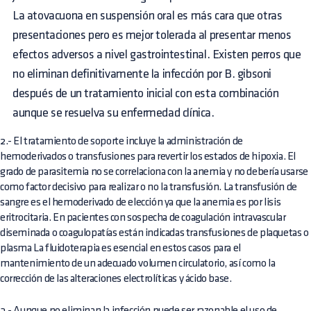
La atovacuona en suspensión oral es más cara que otras
presentaciones pero es mejor tolerada al presentar menos
efectos adversos a nivel gastrointestinal. Existen perros que
no eliminan definitivamente la infección por B. gibsoni
después de un tratamiento inicial con esta combinación
aunque se resuelva su enfermedad clínica.
2.- El tratamiento de soporte incluye la administración de
hemoderivados o transfusiones para revertir los estados de hipoxia. El
grado de parasitemia no se correlaciona con la anemia y no debería usarse
como factor decisivo para realizar o no la transfusión. La transfusión de
sangre es el hemoderivado de elección ya que la anemia es por lisis
eritrocitaria. En pacientes con sospecha de coagulación intravascular
diseminada o coagulopatías están indicadas transfusiones de plaquetas o
plasma La fluidoterapia es esencial en estos casos para el
mantenimiento de un adecuado volumen circulatorio, así como la
corrección de las alteraciones electrolíticas y ácido base.
3.- Aunque no eliminan la infección puede ser razonable el uso de