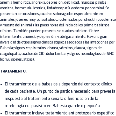
anemia hemolítica, anorexia, depresión, debilidad, mucosas pálidas,
vómitos, hematuria, ictericia, linfadenopatía y edema perioorbital. Se
presentan, en ocasiones, cuadros sobreagudos especialmente en
animales jóvenes muy parasitados caracterizados por shock hipovolémic
y muerte del animal a las pocas horas del inicio de los primeros signos
clínicos. También pueden presentarse cuadros crónicos: fiebre
intermitente, anorexia y depresión, y adelgazamiento. Hay una gran
diversidad de otros signos clínicos atípicos asociados a las infecciones por
Babesia; signos respiratorios, disnea, vómitos, diarrea, signos de
coagulopatía, cuadros de CID, dolor lumbar y signos neurológicos del SNC
(convulsiones, ataxia).
TRATAMIENTO
:
El tratamiento de la babesiosis depende del contexto clínico
de cada paciente. Un punto de partida necesario para prever la
respuesta al tratamiento sería la diferenciación de la
morfología del parásito en Babesia grande o pequeña
El tratamiento incluye tratamiento antiprotozoario específico