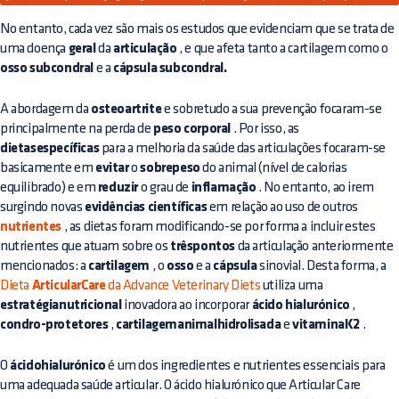
No entanto, cada vez são mais os estudos que evidenciam que se trata de
uma doença
geral
da
articulação
, e que afeta tanto a cartilagem como o
osso subcondral
e a
cápsula subcondral.
A abordagem da
osteoartrite
e sobretudo a sua prevenção focaram-se
principalmente na perda de
peso corporal
. Por isso, as
dietasespecíficas
para a melhoria da saúde das articulações focaram-se
basicamente em
evitar
o
sobrepeso
do animal (nível de calorias
equilibrado) e em
reduzir
o grau de
inflamação
. No entanto, ao irem
surgindo novas
evidências científicas
em relação ao uso de outros
nutrientes
, as dietas foram modificando-se por forma a incluir estes
nutrientes que atuam sobre os
trêspontos
da articulação anteriormente
mencionados: a
cartilagem
, o
osso
e a
cápsula
sinovial. Desta forma, a
Dieta
ArticularCare
da Advance Veterinary Diets
utiliza uma
estratégianutricional
inovadora ao incorporar
ácido hialurónico
,
condro-protetores
,
cartilagemanimalhidrolisada
e
vitaminaK2
.
O
ácidohialurónico
é um dos ingredientes e nutrientes essenciais para
uma adequada saúde articular. O ácido hialurónico que Articular Care