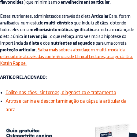
flavonoides
) que minimizam o
envelhecimentoarticular
.
Estes nutrientes, administrados através da dieta
Articular
Care, foram
analisados num estudo
multi-cêntrico
que incluiu 28 cães, obtendo
todos eles uma
melhoriasintomáticasignificativa
sendo a mudança de
dieta a única
intervenção
, o que reforça uma vez mais a hipótese da
importância da
dieta
e dos
nutrientes adequados
para uma correta
proteção articular
.
Saiba mais sobre a abordagem multi-modal da
osteoartrite através das conferências de Clinical Lectures, a cargo da Dra.
Katrin Rappe.
ARTIGO RELACIONADO:
Colite nos cães: sintomas, diagnóstico e tratamento
Artrose canina e descontaminação da cápsula articular da
anca