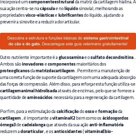
incorpora é um
componenteestrutural
da matriz da cartilagem hialina. 
sua ação centra-se na
cápsula
e no
líquido
sinovial, melhorando as
propriedades
visco-elásticas
e
lubrificantes
do líquido, ajudando a
prevenir a sinovite e a reduzir a dor articular.
Outro nutriente importante é a
glucosamina
e o
sulfato decondroitina
.
Ambos são
inovadores
e
componentes
maioritários dos
proteoglicanos
da
matrizdacartilagem
. Permitem a manutenção de
uma correta função de suporte da cartilagem com uma adequada absorção
das forças de compressão. Além disso, para reforçar esta função utiliza-se
cartilagemanimal hidrolisada
através de enzimas, pelo que se fornece a
quantidade de
aminoácidos
necessária para a regeneração da cartilagem.
Por fim, para a estimulação da
calcificação
do
osso
e
formação
da
cartilagem
, é importante a
vitaminaK2
bem como os
ácidosgordos
ómega3
de
cadeialonga
que através da sua ação
anti-inflamatória
reduzem a
dorarticular
, e os
antioxidantes
(
vitaminaEbio-