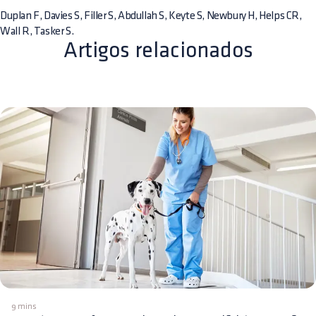
Duplan F, Davies S, Filler S, Abdullah S, Keyte S, Newbury H, Helps CR,
Wall R, Tasker S.
Artigos relacionados
9 mins