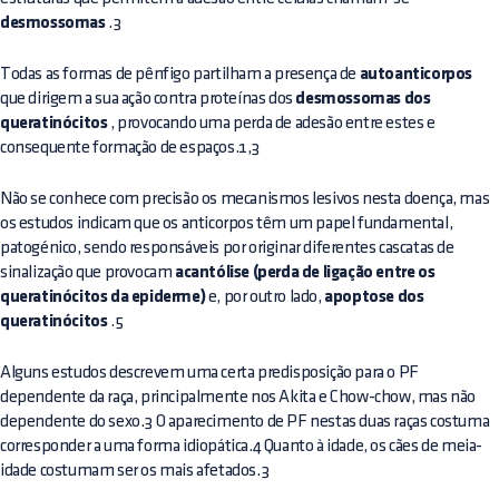
desmossomas
.3
Todas as formas de pênfigo partilham a presença de
autoanticorpos
que dirigem a sua ação contra proteínas dos
desmossomas dos
queratinócitos
, provocando uma perda de adesão entre estes e
consequente formação de espaços.1,3
Não se conhece com precisão os mecanismos lesivos nesta doença, mas
os estudos indicam que os anticorpos têm um papel fundamental,
patogénico, sendo responsáveis por originar diferentes cascatas de
sinalização que provocam
acantólise (perda de ligação entre os
queratinócitos da epiderme)
e, por outro lado,
apoptose dos
queratinócitos
.5
Alguns estudos descrevem uma certa predisposição para o PF
dependente da raça, principalmente nos Akita e Chow-chow, mas não
dependente do sexo.3 O aparecimento de PF nestas duas raças costuma
corresponder a uma forma idiopática.4 Quanto à idade, os cães de meia-
idade costumam ser os mais afetados.3