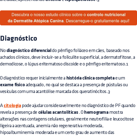
Diagnóstico
No
diagnóstico diferencial
do pênfigo foliáceo em cães, baseado nos
achados clínicos, deve incluir-se a foliculite superficial, a dermatofitose, a
demodicose, o lúpus eritematoso discoide e o pênfigo eritematoso.1
O diagnóstico requer inicialmente a
história clínica completa
e um
exame físico
adequado, no qual se destaca a presença de pústulas ou
vesículas com uma acantólise marcada dos queratinócitos.3
A
citologia
pode ajudar consideravelmente no diagnóstico de PF quando
revela a presença de
células acantolíticas
. O
hemograma
mostra
alterações nas contagens celulares, geralmente neutrofilia e leucocitose
ligeira a acentuada, anemia não regenerativa moderada,
hipoalbuminemia moderada e um certo grau de aumento das