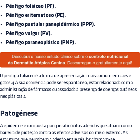
Pênfigo foliáceo (PF).
Pênfigo eritematoso (PE).
Pênfigo pustular panepidérmico (PPP).
Pênfigo vulgar (PV).
Pênfigo paraneoplásico (PNP).
O pênfigo foliáceo é a forma de apresentação mais comum em cães e
gatos.4 A sua ocorrência pode ser espontânea, estar relacionada com a
administração de fármacos ou associada à presença de doenças cutâneas
neoplásicas.1
Patogénese
A epiderme é composta por queratinócitos aderidos que atuam como
barreira de proteção contra os efeitos adversos do meio externo. As
estruturas que permitem a adesão entre células chamam-se