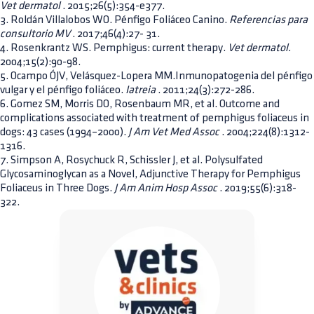
Vet dermatol
. 2015;26(5):354-e377.
3. Roldán Villalobos WO. Pénfigo Foliáceo Canino.
Referencias para
consultorio MV
. 2017;46(4):27- 31.
4. Rosenkrantz WS. Pemphigus: current therapy.
Vet dermatol.
2004;15(2):90-98.
5. Ocampo ÓJV, Velásquez-Lopera MM.Inmunopatogenia del pénfigo
vulgar y el pénfigo foliáceo.
Iatreia
. 2011;24(3):272-286.
6. Gomez SM, Morris DO, Rosenbaum MR, et al. Outcome and
complications associated with treatment of pemphigus foliaceus in
dogs: 43 cases (1994–2000).
J Am Vet Med Assoc
. 2004;224(8):1312-
1316.
7. Simpson A, Rosychuck R, Schissler J, et al. Polysulfated
Glycosaminoglycan as a Novel, Adjunctive Therapy for Pemphigus
Foliaceus in Three Dogs.
J Am Anim Hosp Assoc
. 2019;55(6):318-
322.