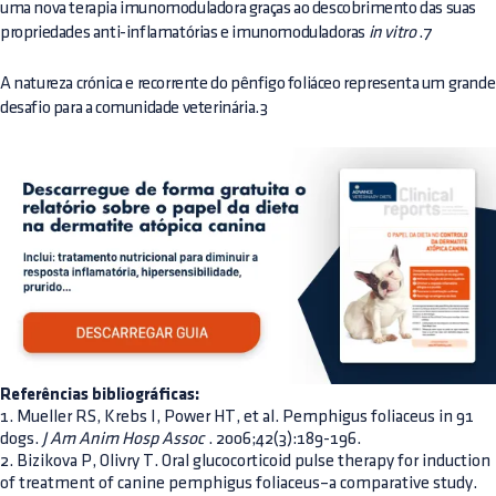
uma nova terapia imunomoduladora graças ao descobrimento das suas
propriedades anti-inflamatórias e imunomoduladoras
in vitro
.7
A natureza crónica e recorrente do pênfigo foliáceo representa um grande
desafio para a comunidade veterinária.3
Referências bibliográficas:
1. Mueller RS, Krebs I, Power HT, et al. Pemphigus foliaceus in 91
dogs.
J Am Anim Hosp Assoc
. 2006;42(3):189-196.
2. Bizikova P, Olivry T. Oral glucocorticoid pulse therapy for induction
of treatment of canine pemphigus foliaceus–a comparative study.