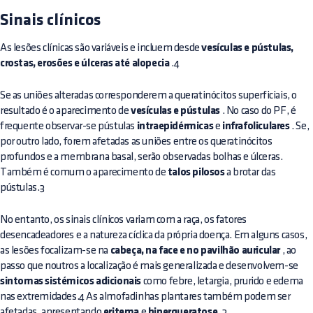
Sinais clínicos
As lesões clínicas são variáveis e incluem desde
vesículas e pústulas,
crostas, erosões e úlceras até alopecia
.4
Se as uniões alteradas corresponderem a queratinócitos superficiais, o
resultado é o aparecimento de
vesículas e pústulas
. No caso do PF, é
frequente observar-se pústulas
intraepidérmicas
e
infrafoliculares
. Se,
por outro lado, forem afetadas as uniões entre os queratinócitos
profundos e a membrana basal, serão observadas bolhas e úlceras.
Também é comum o aparecimento de
talos pilosos
a brotar das
pústulas.3
No entanto, os sinais clínicos variam com a raça, os fatores
desencadeadores e a natureza cíclica da própria doença. Em alguns casos,
as lesões focalizam-se na
cabeça, na face e no pavilhão auricular
, ao
passo que noutros a localização é mais generalizada e desenvolvem-se
sintomas sistémicos adicionais
como febre, letargia, prurido e edema
nas extremidades.4 As almofadinhas plantares também podem ser
afetadas, apresentando
eritema
e
hiperqueratose
.3