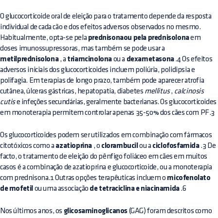
O glucocorticoide oral de eleição para o tratamento depende da resposta
individual de cada cão e dos efeitos adversos observados no mesmo.
Habitualmente, opta-se pela
prednisonaou pela prednisolona
em
doses imunossupressoras, mas também se pode usar a
metilprednisolona
, a
triamcinolona
ou a
dexametasona
.4 Os efeitos
adversos iniciais dos glucocorticoides incluem poliúria, polidipsia e
polifagia. Em terapias de longo prazo, também pode aparecer atrofia
cutânea, úlceras gástricas, hepatopatia, diabetes
mellitus
,
calcinosis
cutis
e infeções secundárias, geralmente bacterianas. Os glucocorticoides
em monoterapia permitem controlar apenas 35-50% dos cães com PF.3
Os glucocorticoides podem ser utilizados em combinação com fármacos
citotóxicos como a
azatioprina
, o
clorambucil
ou a
ciclofosfamida
.3 De
facto, o tratamento de eleição do pênfigo foliáceo em cães em muitos
casos é a combinação de azatioprina e glucocorticoide, ou a monoterapia
com prednisona.1 Outras opções terapêuticas incluem o
micofenolato
de mofetil
ou uma associação
de tetraciclina e niacinamida
.6
Nos últimos anos, os
glicosaminoglicanos
(GAG) foram descritos como