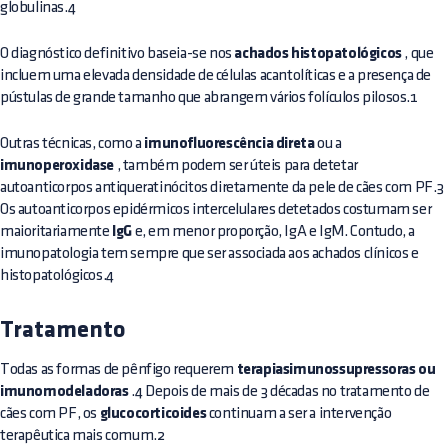
globulinas.4
O diagnóstico definitivo baseia-se nos
achados histopatológicos
, que
incluem uma elevada densidade de células acantolíticas e a presença de
pústulas de grande tamanho que abrangem vários folículos pilosos.1
Outras técnicas, como a
imunofluorescência direta
ou a
imunoperoxidase
, também podem ser úteis para detetar
autoanticorpos antiqueratinócitos diretamente da pele de cães com PF.3
Os autoanticorpos epidérmicos intercelulares detetados costumam ser
maioritariamente
IgG
e, em menor proporção, IgA e IgM. Contudo, a
imunopatologia tem sempre que ser associada aos achados clínicos e
histopatológicos.4
Tratamento
Todas as formas de pênfigo requerem
terapiasimunossupressoras ou
imunomodeladoras
.4 Depois de mais de 3 décadas no tratamento de
cães com PF, os
glucocorticoides
continuam a ser a intervenção
terapêutica mais comum.2