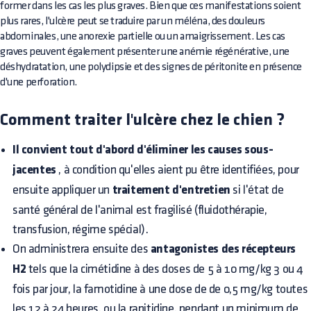
former dans les cas les plus graves. Bien que ces manifestations soient
plus rares, l'ulcère peut se traduire par un méléna, des douleurs
abdominales, une anorexie partielle ou un amaigrissement. Les cas
graves peuvent également présenter une anémie régénérative, une
déshydratation, une polydipsie et des signes de péritonite en présence
d'une perforation.
Comment traiter l'ulcère chez le chien ?
Il convient tout d'abord d'éliminer les causes sous-
jacentes
, à condition qu'elles aient pu être identifiées, pour
ensuite appliquer un
traitement d'entretien
si l'état de
santé général de l'animal est fragilisé (fluidothérapie,
transfusion, régime spécial).
On administrera ensuite des
antagonistes des récepteurs
H2
tels que la cimétidine à des doses de 5 à 10 mg/kg 3 ou 4
fois par jour, la famotidine à une dose de de 0,5 mg/kg toutes
les 12 à 24 heures, ou la ranitidine, pendant un minimum de