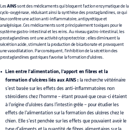
Les
AINS
sont des médicaments qui bloquent l'action enzymatique de la
cyclo-oxygénase, réduisant ainsi la synthèse des prostaglandines, ce qui
leur confère une action anti-inflammatoire, antipyrétique et
analgésique. Ces médicaments sont principalement toxiques pour le
système gastro-intestinal et les reins. Au niveau gastro-intestinal, les
prostaglandines ont une activité cytoprotectrice ; elles diminuent la
sécrétion acide, stimulent la production de bicarbonate et provoquent
une vasodilatation. Par conséquent, l'inhibition de la sécrétion des
prostaglandines gastriques favorise la formation d'ulcères.
Lien entre l'alimentation, l'apport en fibres et la
formation d'ulcères liés aux AINS :
la recherche vétérinaire
s'est basée sur les effets des anti-inflammatoires non
stéroïdiens chez l'homme – étant prouvé que ceux-ci étaient
à l'origine d'ulcères dans l'intestin grêle – pour étudier les
effets de l'alimentation sur la formation des ulcères chez le
chien. Elle s'est penchée sur les effets que pouvaient avoir le
type d'aliments et la quantité de fibres alimentaires sur la