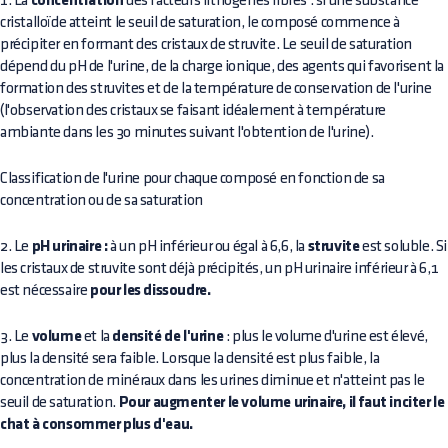
1. La
concentration
des facteurs lithogènes libres : si une substance
cristalloïde atteint le seuil de saturation, le composé commence à
précipiter en formant des cristaux de struvite. Le seuil de saturation
dépend du pH de l'urine, de la charge ionique, des agents qui favorisent la
formation des struvites et de la température de conservation de l'urine
(l'observation des cristaux se faisant idéalement à température
ambiante dans les 30 minutes suivant l'obtention de l'urine).
Classification de l'urine pour chaque composé en fonction de sa
concentration ou de sa saturation
2. Le
pH urinaire :
à un pH inférieur ou égal à 6,6, la
struvite
est soluble. Si
les cristaux de struvite sont déjà précipités, un pH urinaire inférieur à 6,1
est nécessaire
pour les dissoudre.
3. Le
volume
et la
densité de l'urine
: plus le volume d'urine est élevé,
plus la densité sera faible. Lorsque la densité est plus faible, la
concentration de minéraux dans les urines diminue et n'atteint pas le
seuil de saturation.
Pour augmenter le volume urinaire, il faut inciter le
chat à consommer plus d'eau.