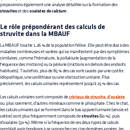
proposerons également une analyse détaillée sur la formation des
struvites
et des
oxalates de calcium
.
Le rôle prépondérant des calculs de
struvite dans la MBAUF
La MBAUF touche 1,26 % de la population féline. Elle peut être due à des
maladies nombreuses et variées qui se manifestent par des symptômes
similaires, comme l'hématurie, la pollakiurie (augmentation de la
fréquence des mictions) ou la périurie (mictions en dehors des endroits
habituels). Toutefois, plus de 85 % des cas sont causés par une cystite
idiopathique, une urolithiase ou une obstruction urinaire. Plus
précisément, les calculs urinaires représentent jusqu'à 25 % des cas.
Les calculs urinaires sont composés de
cristaux de struvite, d'oxalate
ou, plus rarement, d'autres minéraux comme le phosphate. Chez le chat,
les calculs urinaires qui se forment dans le bas appareil urinaire (vessie et
urètre) sont plus fréquemment composés de
struvites
(60 %), puis
d'oxalates (30 %). Même si la fréquence de ces deux types de calculs
semblait avoir tendance à se rapprocher ces cinq dernières années, les