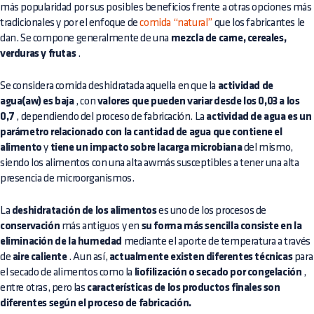
más popularidad por sus posibles beneficios frente a otras opciones más
tradicionales y por el enfoque de
comida “natural”
que los fabricantes le
dan. Se compone generalmente de una
mezcla de carne, cereales,
verduras y frutas
.
Se considera
comida deshidratada
aquella en que la
actividad de
agua(aw) es baja
, con
valores que pueden variar desde los 0,03 a los
0,7
, dependiendo del proceso de fabricación. La
actividad de agua es un
parámetro relacionado con la cantidad de agua que contiene el
alimento
y
tiene un impacto sobre lacarga microbiana
del mismo,
siendo los alimentos con una alta awmás susceptibles a tener una alta
presencia de microorganismos.
La
deshidratación de los alimentos
es uno de los procesos de
conservación
más antiguos y en
su forma más sencilla consiste en la
eliminación de la humedad
mediante el aporte de temperatura a través
de
aire caliente
. Aun así,
actualmente existen diferentes técnicas
para
el secado de alimentos como la
liofilización o secado por congelación
,
entre otras, pero las
características de los productos finales son
diferentes según el proceso de fabricación.