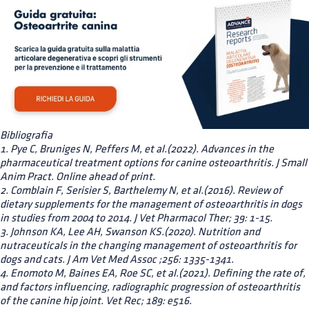
Bibliografia
1. Pye C, Bruniges N, Peffers M, et al.(2022). Advances in the
pharmaceutical treatment options for canine osteoarthritis. J Small
Anim Pract. Online ahead of print.
2. Comblain F, Serisier S, Barthelemy N, et al.(2016). Review of
dietary supplements for the management of osteoarthritis in dogs
in studies from 2004 to 2014. J Vet Pharmacol Ther; 39: 1-15.
3. Johnson KA, Lee AH, Swanson KS.(2020). Nutrition and
nutraceuticals in the changing management of osteoarthritis for
dogs and cats. J Am Vet Med Assoc ;256: 1335-1341.
4. Enomoto M, Baines EA, Roe SC, et al.(2021). Defining the rate of,
and factors influencing, radiographic progression of osteoarthritis
of the canine hip joint. Vet Rec; 189: e516.