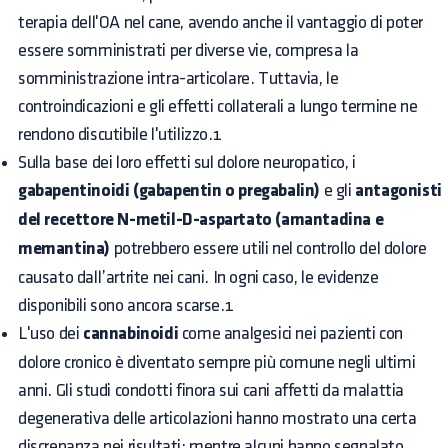
terapia dell'OA nel cane, avendo anche il vantaggio di poter
essere somministrati per diverse vie, compresa la
somministrazione intra-articolare. Tuttavia, le
controindicazioni e gli effetti collaterali a lungo termine ne
rendono discutibile l'utilizzo.1
Sulla base dei loro effetti sul dolore neuropatico, i
gabapentinoidi (gabapentin o pregabalin)
e gli
antagonisti
del recettore N-metil-D-aspartato (amantadina e
memantina)
potrebbero essere utili nel controllo del dolore
causato dall’artrite nei cani. In ogni caso, le evidenze
disponibili sono ancora scarse.1
L'uso dei
cannabinoidi
come analgesici nei pazienti con
dolore cronico è diventato sempre più comune negli ultimi
anni. Gli studi condotti finora sui cani affetti da malattia
degenerativa delle articolazioni hanno mostrato una certa
discrepanza nei risultati: mentre alcuni hanno segnalato