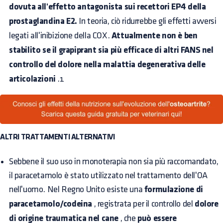
dovuta all'effetto antagonista sui recettori EP4 della
prostaglandina E2.
In teoria, ciò ridurrebbe gli effetti avversi
legati all'inibizione della COX.
Attualmente non è ben
stabilito se il grapiprant sia più efficace di altri FANS nel
controllo del dolore nella malattia degenerativa delle
articolazioni
.1
ALTRI TRATTAMENTI ALTERNATIVI
Sebbene il suo uso in monoterapia non sia più raccomandato,
il paracetamolo è stato utilizzato nel trattamento dell'OA
nell'uomo. Nel Regno Unito esiste una
formulazione di
paracetamolo/codeina
, registrata per il controllo del
dolore
di origine traumatica nel cane
, che
può essere