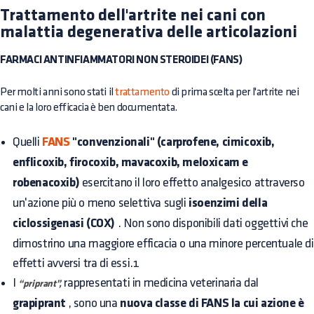
Trattamento dell'artrite nei cani con
malattia degenerativa delle articolazioni
FARMACI ANTINFIAMMATORI NON STEROIDEI (FANS)
Per molti anni sono stati il
trattamento
di prima scelta per l'artrite nei
cani e la loro efficacia è ben documentata.
Quelli
FANS
"convenzionali" (carprofene, cimicoxib,
enflicoxib, firocoxib, mavacoxib, meloxicam e
robenacoxib)
esercitano il loro effetto analgesico attraverso
un'azione più o meno selettiva sugli
isoenzimi della
ciclossigenasi (COX)
. Non sono disponibili dati oggettivi che
dimostrino una maggiore efficacia o una minore percentuale di
effetti avversi tra di essi.1
I
rappresentati in medicina veterinaria dal
“priprant”,
grapiprant
, sono una
nuova classe di FANS la cui azione è