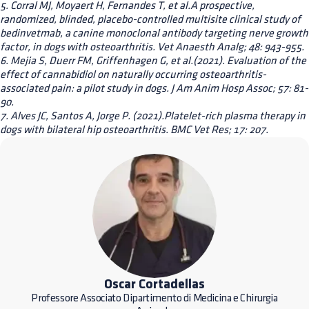
5. Corral MJ, Moyaert H, Fernandes T, et al.A prospective,
randomized, blinded, placebo-controlled multisite clinical study of
bedinvetmab, a canine monoclonal antibody targeting nerve growth
factor, in dogs with osteoarthritis. Vet Anaesth Analg; 48: 943-955.
6. Mejia S, Duerr FM, Griffenhagen G, et al.(2021). Evaluation of the
effect of cannabidiol on naturally occurring osteoarthritis-
associated pain: a pilot study in dogs. J Am Anim Hosp Assoc; 57: 81-
90.
7. Alves JC, Santos A, Jorge P. (2021).Platelet-rich plasma therapy in
dogs with bilateral hip osteoarthritis. BMC Vet Res; 17: 207.
Oscar Cortadellas
Professore Associato Dipartimento di Medicina e Chirurgia