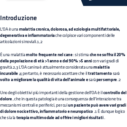
Introduzione
L'OA è una
malattia cronica, dolorosa, ad eziologia multifattoriale,
degenerativa e infiammatoria
che colpisce vari componenti delle
articolazioni sinoviali.1,2
È una malattia
molto frequente nel cane
: si stima
che ne soffra il 20%
della popolazione di età >1 anno e del 90% >5 anni
con vari gradi di
gravità.2,3 L'OA canina è attualmente considerata una
malattia
incurabile
;4 pertanto, è necessario accettare che il
trattamento
sarà
volto a migliorare la qualità di vita dell'animale e
sarà
per sempre
.2
Uno degli obiettivi più importanti della gestione dell'OA è il
controllo del
dolore
, che in questa patologia è una conseguenza dell'interazione tra
meccanismi centrali e periferici, per cui
un paziente può avere vari gradi
di dolore nocicettivo, infiammatorio e neuropatico
.1 È dunque logico
che sia la
terapia multimodale ad offrire i migliori risultati
.