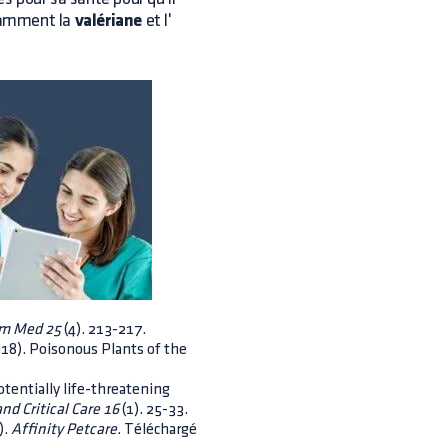
otamment la
valériane
et l'
m Med 25
(4). 213-217.
2018). Poisonous Plants of the
otentially life-threatening
nd Critical Care 16
(1). 25-33.
).
Affinity Petcare.
Téléchargé