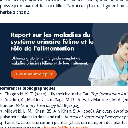
puisse jouer avec et les mordiller. Parmi ces plantes figurent n
herbe à chat
4.
Références bibliographiques :
1. Fitzgerald, K. T. (2010). Lily toxicity in the Cat.
Top Companion Ani
2. Anadón, A., Martínez-Larrañaga, M. R., Ares, I y Martínez, M. A. (
Europe.
Veterinary Toxicology 62
. 891-909.
3. Milewski, L. M., Khan, BS. A. y Khan, S. A. (2006). An overview of p
poisonous plants in dogs and cats.
Journal of Veterinary Emergency a
4. Tami, G. Gatos que comen plantas (Chats qui mangent des plantes