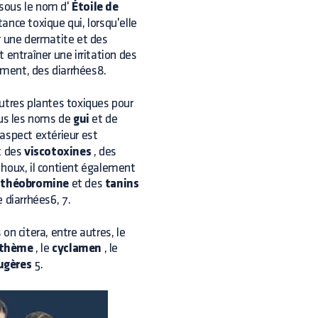
 sous le nom d'
Étoile de
ance toxique qui, lorsqu'elle
r une dermatite et des
t entraîner une irritation des
ment, des diarrhées8.
utres plantes toxiques pour
ous les noms de
gui
et de
aspect extérieur est
t des
viscotoxines
, des
 houx, il contient également
a
théobromine
et des
tanins
 diarrhées6, 7.
n citera, entre autres, le
nthème
, le
cyclamen
, le
ugères
5.