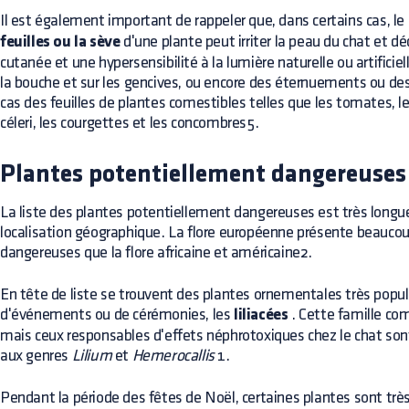
Il est également important de rappeler que, dans certains cas, le
feuilles ou la sève
d'une plante peut irriter la peau du chat et d
cutanée et une hypersensibilité à la lumière naturelle ou artific
la bouche et sur les gencives, ou encore des éternuements ou des 
cas des feuilles de plantes comestibles telles que les tomates, les
céleri, les courgettes et les concombres5.
Plantes potentiellement dangereuses
La liste des plantes potentiellement dangereuses est très longue 
localisation géographique. La flore européenne présente beauco
dangereuses que la flore africaine et américaine2.
En tête de liste se trouvent des plantes ornementales très popula
d'événements ou de cérémonies, les
liliacées
. Cette famille co
mais ceux responsables d'effets néphrotoxiques chez le chat so
aux genres
Lilium
et
Hemerocallis
1.
Pendant la période des fêtes de Noël, certaines plantes sont trè