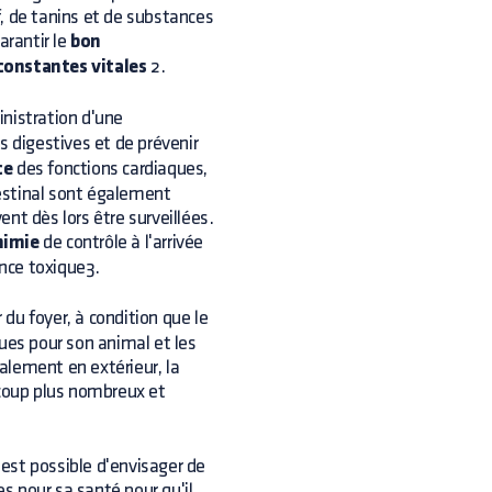
if, de tanins et de substances
arantir le
bon
constantes vitales
2.
inistration d'une
s digestives et de prévenir
ce
des fonctions cardiaques,
estinal sont également
ent dès lors être surveillées.
himie
de contrôle à l'arrivée
ance toxique3.
r du foyer, à condition que le
ues pour son animal et les
galement en extérieur, la
ucoup plus nombreux et
 est possible d'envisager de
es pour sa santé pour qu'il