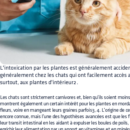
L'intoxication par les plantes est généralement acciden
généralement chez les chats qui ont facilement accès au
surtout, aux plantes d'intérieur2.
Les chats sont strictement carnivores et, bien qu'ils soient moins 
montrent également un certain intérêt pour les plantes en mordant 
fleurs, voire en mangeant leurs graines parfois3, 4. L'origine de
encore connue, mais l'une des hypothèses avancées est que les f
leur transit intestinal en les aidant à expulser les boules de poils,
enrichir leur alimentation par un apport en vitamines et en miné