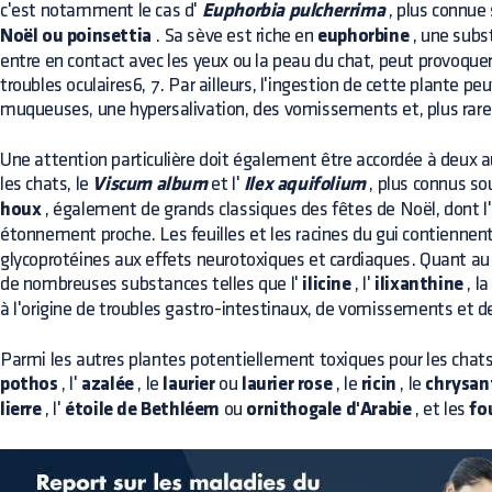
c'est notamment le cas d'
Euphorbia pulcherrima
, plus connue
Noël ou poinsettia
. Sa sève est riche en
euphorbine
, une subst
entre en contact avec les yeux ou la peau du chat, peut provoque
troubles oculaires6, 7. Par ailleurs, l'ingestion de cette plante peu
muqueuses, une hypersalivation, des vomissements et, plus rare
Une attention particulière doit également être accordée à deux a
les chats, le
Viscum album
et l'
Ilex aquifolium
, plus connus s
houx
, également de grands classiques des fêtes de Noël, dont l'
étonnement proche. Les feuilles et les racines du gui contiennen
glycoprotéines aux effets neurotoxiques et cardiaques. Quant au
de nombreuses substances telles que l'
ilicine
, l'
ilixanthine
, l
à l'origine de troubles gastro-intestinaux, de vomissements et de
Parmi les autres plantes potentiellement toxiques pour les chats o
pothos
, l'
azalée
, le
laurier
ou
laurier rose
, le
ricin
, le
chrysa
lierre
, l'
étoile de Bethléem
ou
ornithogale d'Arabie
, et les
fo