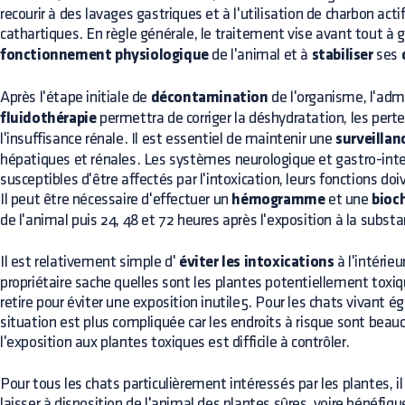
recourir à des lavages gastriques et à l'utilisation de charbon act
cathartiques. En règle générale, le traitement vise avant tout à g
fonctionnement physiologique
de l'animal et à
stabiliser
ses
Après l'étape initiale de
décontamination
de l'organisme, l'adm
fluidothérapie
permettra de corriger la déshydratation, les perte
l'insuffisance rénale. Il est essentiel de maintenir une
surveillan
hépatiques et rénales. Les systèmes neurologique et gastro-int
susceptibles d'être affectés par l'intoxication, leurs fonctions doiv
Il peut être nécessaire d'effectuer un
hémogramme
et une
bioc
de l'animal puis 24, 48 et 72 heures après l'exposition à la subst
Il est relativement simple d'
éviter les intoxications
à l'intérieu
propriétaire sache quelles sont les plantes potentiellement toxiq
retire pour éviter une exposition inutile5. Pour les chats vivant é
situation est plus compliquée car les endroits à risque sont bea
l'exposition aux plantes toxiques est difficile à contrôler.
Pour tous les chats particulièrement intéressés par les plantes, il
laisser à disposition de l'animal des plantes sûres, voire bénéfiqu