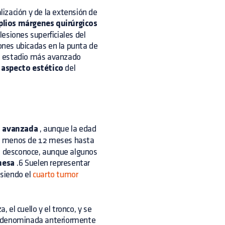
ización y de la extensión de
lios márgenes quirúrgicos
esiones superficiales del
iones ubicadas en la punta de
 un estadio más avanzado
l
aspecto estético
del
d avanzada
, aunque la edad
e menos de 12 meses hasta
se desconoce, aunque algunos
mesa
.6 Suelen representar
 siendo el
cuarto tumor
el cuello y el tronco, y se
denominada anteriormente