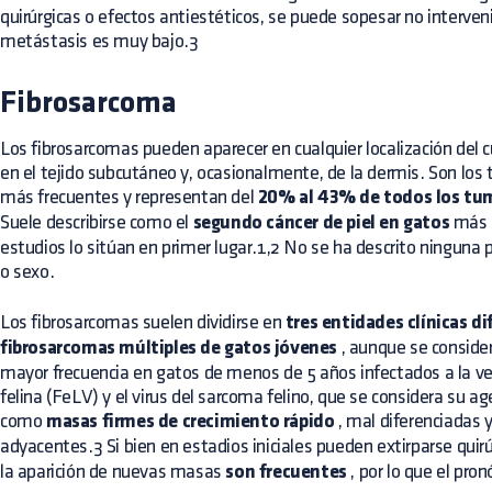
quirúrgicas o efectos antiestéticos, se puede sopesar no interveni
metástasis es muy bajo.3
Fibrosarcoma
Los fibrosarcomas pueden aparecer en cualquier localización del cu
en el tejido subcutáneo y, ocasionalmente, de la dermis. Son l
más frecuentes y representan del
20% al 43% de todos los tum
Suele describirse como el
segundo cáncer de piel en gatos
más h
estudios lo sitúan en primer lugar.1,2 No se ha descrito ninguna p
o sexo.
Los fibrosarcomas suelen dividirse en
tres entidades clínicas d
fibrosarcomas múltiples de gatos jóvenes
, aunque se conside
mayor frecuencia en gatos de menos de 5 años infectados a la vez
felina (FeLV) y el virus del sarcoma felino, que se considera su 
como
masas firmes de crecimiento rápido
, mal diferenciadas 
adyacentes.3 Si bien en estadios iniciales pueden extirparse qui
la aparición de nuevas masas
son frecuentes
, por lo que el pron