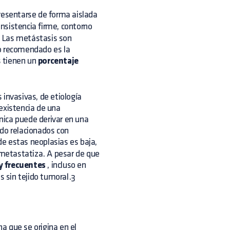
presentarse de forma aislada
onsistencia firme, contorno
s. Las metástasis son
to recomendado es la
s tienen un
porcentaje
 invasivas, de etiología
existencia de una
ónica puede derivar en una
ido relacionados con
de estas neoplasias es baja,
z metastatiza. A pesar de que
y frecuentes
, incluso en
 sin tejido tumoral.3
a que se origina en el