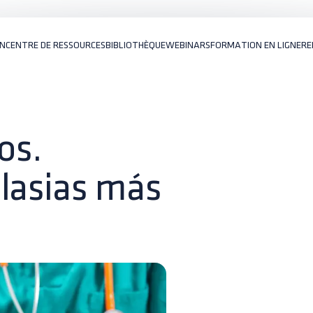
ON
CENTRE DE RESSOURCES
BIBLIOTHÈQUE
WEBINARS
FORMATION EN LIGNE
RE
os.
plasias más