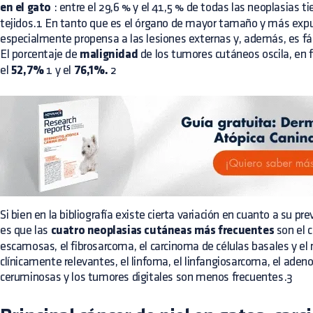
en el gato
: entre el 29,6 % y el 41,5 % de todas las neoplasias t
tejidos.1 En tanto que es el órgano de mayor tamaño y más expue
especialmente propensa a las lesiones externas y, además, es fác
El porcentaje de
malignidad
de los tumores cutáneos oscila, en f
el
52,7%
1 y el
76,1%.
2
Si bien en la bibliografía existe cierta variación en cuanto a su pr
es que las
cuatro neoplasias cutáneas más frecuentes
son el 
escamosas, el fibrosarcoma, el carcinoma de células basales y 
clínicamente relevantes, el linfoma, el linfangiosarcoma, el ade
ceruminosas y los tumores digitales son menos frecuentes.3