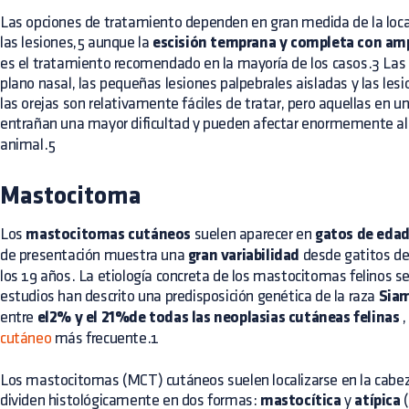
Las
opciones de tratamiento
dependen en gran medida de la local
las lesiones,5 aunque la
escisión temprana y completa con amp
es el tratamiento recomendado en la mayoría de los casos.3 Las l
plano nasal, las pequeñas lesiones palpebrales aisladas y las les
las orejas son relativamente fáciles de tratar, pero aquellas en
entrañan una mayor dificultad y pueden afectar enormemente a
animal.5
Mastocitoma
Los
mastocitomas cutáneos
suelen aparecer en
gatos de eda
de presentación muestra una
gran variabilidad
desde gatitos d
los 19 años. La etiología concreta de los mastocitomas felinos 
estudios han descrito una predisposición genética de la raza
Sia
entre
el2% y el 21%de todas las neoplasias cutáneas felinas
,
cutáneo
más frecuente.1
Los mastocitomas (MCT) cutáneos suelen localizarse en la cabeza, 
dividen histológicamente en dos formas:
mastocítica
y
atípica
(