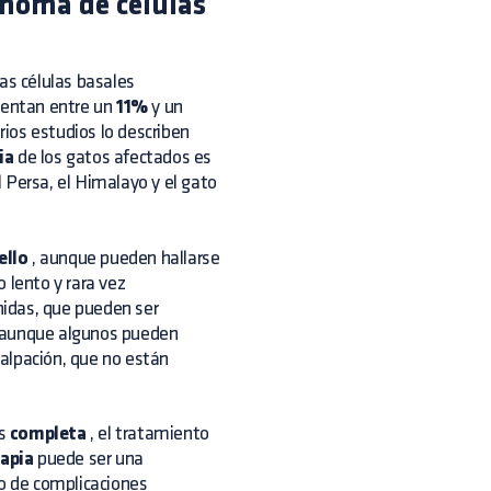
cinoma de células
las células basales
esentan entre un
11%
y un
rios estudios lo describen
ia
de los gatos afectados es
 Persa, el Himalayo y el gato
ello
, aunque pueden hallarse
o lento y rara vez
nidas, que pueden ser
m, aunque algunos pueden
alpación, que no están
s
completa
, el tratamiento
rapia
puede ser una
go de complicaciones