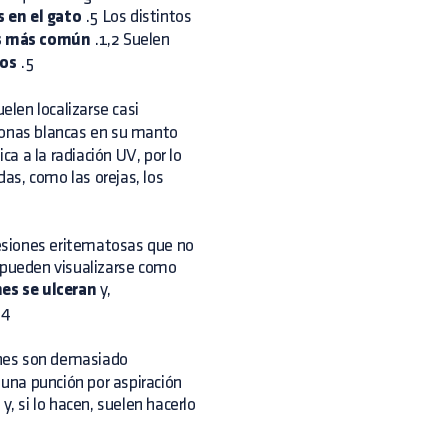
 en el gato
.5 Los distintos
os más común
.1,2 Suelen
ños
.5
elen localizarse casi
 zonas blancas en su manto
ca a la radiación UV, por lo
as, como las orejas, los
 lesiones eritematosas que no
s pueden visualizarse como
nes se ulceran
y,
.4
ones son demasiado
 una punción por aspiración
 si lo hacen, suelen hacerlo