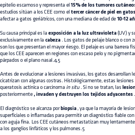
epitelio escamoso y representa el
15% de los tumores cutáneos
estudios sitúan a los CEE como el
tercer cáncer de piel en gat
afectar a gatos geriátricos, con una mediana de edad de
10-12 a
Su causa principal es la
exposición a la luz ultravioleta
(UV) y su
exclusivamente en la
cabeza
. Los gatos de pelaje blanco o con
son los que presentan el mayor riesgo. El pelaje es una barrera físi
que los CEE aparecen en regiones con escaso pelo y no pigmentad
párpados o el plano nasal.4,5
Antes de evolucionar a lesiones invasivas, los gatos desarrollan
cicatrizan con algunas costras. Histológicamente, estas lesione
queratosis actínica o carcinoma
in situ
. Si no se tratan, las
lesio
posteriormente
, invaden y destruyen los tejidos adyacentes
El diagnóstico se alcanza por
biopsia
, ya que la mayoría de lesi
superficiales o inflamadas para permitir un diagnóstico fiable con
con aguja fina. Los CEE cutáneos metastatizan muy lentamente y,
a los ganglios linfáticos y los pulmones.5