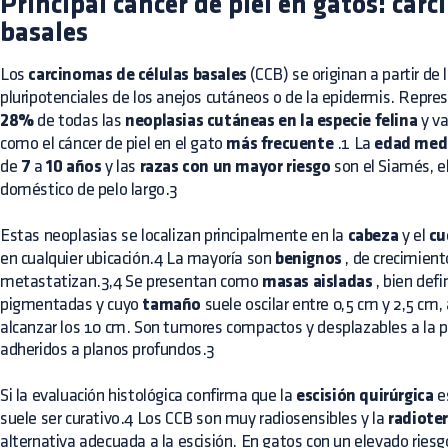
Principal cáncer de piel en gatos: car
basales
Los
carcinomas de células basales
(CCB) se originan a partir de 
pluripotenciales de los anejos cutáneos o de la epidermis. Repr
28%
de todas las
neoplasias cutáneas en la especie felina
y va
como el cáncer de piel en el gato
más frecuente
.1 La
edad med
de
7
a
10 años
y las
razas con un mayor riesgo
son el Siamés, el
doméstico de pelo largo.3
Estas neoplasias se localizan principalmente en la
cabeza
y el
cu
en cualquier ubicación.4 La mayoría son
benignos
, de crecimient
metastatizan.3,4 Se presentan como
masas aisladas
, bien defi
pigmentadas y cuyo
tamaño
suele oscilar entre 0,5 cm y 2,5 c
alcanzar los 10 cm. Son tumores compactos y desplazables a la p
adheridos a planos profundos.3
Si la evaluación histológica confirma que la
escisión quirúrgica
e
suele ser curativo.4 Los CCB son muy radiosensibles y la
radiote
alternativa adecuada a la escisión. En gatos con un elevado ries