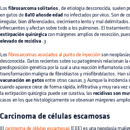
Los
fibrosarcoma solitarios
, de etiología desconocida, suelen 
en gatos de
8a10 añosde edad
no infectados por virus. Son de c
irregular, bien diferenciados, crecimiento lento y mal delimitado
infrecuentes y afectan sobre todo a los pulmones. El tratamien
extirpación quirúrgica
con márgenes amplios de resección, pue
elevado de recidiva
.3
Los
fibrosarcomas asociados al punto de inyección
son neoplasias
desconocida. Datos recientes sobre su patogénesis relacionan la 
predisposición genética por la cual a una reacción inflamatoria cr
transformación maligna de fibroblastos y miofibroblastos. Han s
vacunación en gatos
entre otras causas.3 Aunque la incidencia 
cuando aparece crece de forma rápida, infiltrativa y muy rara ve
la extirpación quirúrgica puede ser curativa, las
recidivas son mu
casos en los que histológicamente se observan márgenes amplios
Carcinoma de células escamosas
El
carcinoma de células escamosas
(CEE) es una neoplasia malign