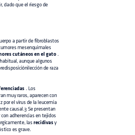
r, dado que el riesgo de
erpo a partir de fibroblastos
os tumores mesenquimales
ores cutáneos en el gato
.
abitual, aunque algunos
redisposiciónilección de raza
iferenciadas
. Los
ran muy raros, aparecen con
 por el virus de la leucemia
agente causal.3 Se presentan
y con adherencias en tejidos
rúrgicamente, las
recidivas
y
óstico es grave.