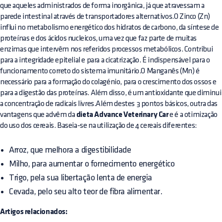
que aqueles administrados de forma inorgânica, já que atravessam a
parede intestinal através de transportadores alternativos.O Zinco (Zn)
influi no metabolismo energético dos hidratos de carbono, da síntese de
proteínas e dos ácidos nucleicos, uma vez que faz parte de muitas
enzimas que intervêm nos referidos processos metabólicos. Contribui
para a integridade epitelial e para a cicatrização. É indispensável para o
funcionamento correto do sistema imunitário.O Manganês (Mn) é
necessário para a formação do colagénio, para o crescimento dos ossos e
para a digestão das proteínas. Além disso, é um antioxidante que diminui
a concentração de radicais livres.Além destes 3 pontos básicos, outra das
vantagens que advêm da
dieta Advance Veterinary Car
e é a otimização
do uso dos cereais. Baseia-se na utilização de 4 cereais diferentes:
Arroz, que melhora a digestibilidade
Milho, para aumentar o fornecimento energético
Trigo, pela sua libertação lenta de energia
Cevada, pelo seu alto teor de fibra alimentar.
Artigos relacionados: