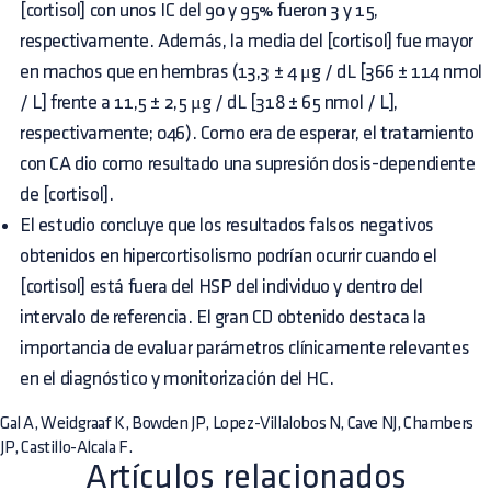
[cortisol] con unos IC del 90 y 95% fueron 3 y 15,
respectivamente. Además, la media del [cortisol] fue mayor
en machos que en hembras (13,3 ± 4 μg / dL [366 ± 114 nmol
/ L] frente a 11,5 ± 2,5 μg / dL [318 ± 65 nmol / L],
respectivamente; 046). Como era de esperar, el tratamiento
con CA dio como resultado una supresión dosis-dependiente
de [cortisol].
El estudio concluye que los resultados falsos negativos
obtenidos en hipercortisolismo podrían ocurrir cuando el
[cortisol] está fuera del HSP del individuo y dentro del
intervalo de referencia. El gran CD obtenido destaca la
importancia de evaluar parámetros clínicamente relevantes
en el diagnóstico y monitorización del HC.
Gal A, Weidgraaf K, Bowden JP, Lopez-Villalobos N, Cave NJ, Chambers
JP, Castillo-Alcala F.
Artículos relacionados