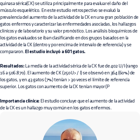
quinasa sérica(CK) se utiliza principalmente para evaluar el daño del
músculo esquelético. En este estudio retrospectivo se evaluó la
prevalencia del aumento de la actividad de la CK en una gran población de
gatos enfermos y caracterizar las enfermedades asociadas, los hallazgos
clínicos y de laboratorio y su valor pronóstico. Los análisis bioquímicos de
los gatos evaluados se iban clasificando en dos grupos basados en la
actividad de la CK (dentro y por encima de intervalo de referencia) y se
compararon.
El estudio incluyó a 601 gatos.
Resultados:
La media de la actividad sérica de la CK fue de 402 U/l (rango
16 a 506.870). El aumento de CK (250U> / l) se observó en 364 (60%) de
los gatos, y en 43 gatos (7%) tenían > 30 veces el límite de referencia
superior. Los gatos con aumento de la CK tenían mayor (P
Importancia clínica:
El estudio concluye que el aumento de la actividad
de la CK es un hallazgo muy común en los gatos enfermos.